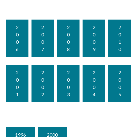
2
2
2
2
2
0
0
0
0
0
0
0
0
0
1
6
7
8
9
0
2
2
2
2
2
0
0
0
0
0
0
0
0
0
0
1
2
3
4
5
1996
2000