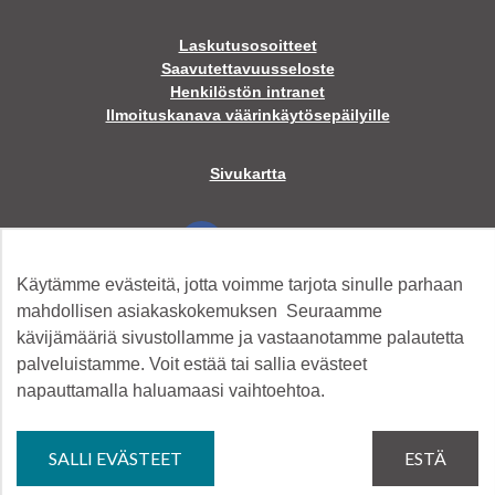
Laskutusosoitteet
Saavutettavuusseloste
Henkilöstön intranet
Ilmoituskanava väärinkäytösepäilyille
Sivukartta
Facebook
Käytämme evästeitä, jotta voimme tarjota sinulle parhaan
Twitter
mahdollisen asiakaskokemuksen Seuraamme
kävijämääriä sivustollamme ja vastaanotamme palautetta
palveluistamme. Voit estää tai sallia evästeet
Instagram
napauttamalla haluamaasi vaihtoehtoa.
YouTube
SALLI EVÄSTEET
ESTÄ