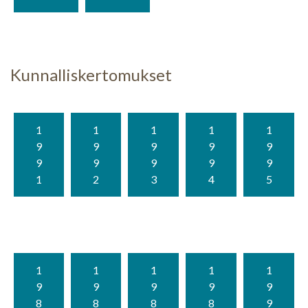
Kunnalliskertomukset
1
1
1
1
1
9
9
9
9
9
9
9
9
9
9
1
2
3
4
5
1
1
1
1
1
9
9
9
9
9
8
8
8
8
9