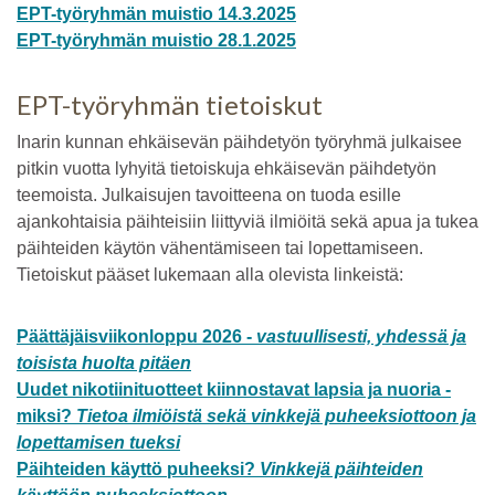
EPT-työryhmän muistio 14.3.2025
EPT-työryhmän muistio 28.1.2025
EPT-työryhmän tietoiskut
Inarin kunnan ehkäisevän päihdetyön työryhmä julkaisee
pitkin vuotta lyhyitä tietoiskuja ehkäisevän päihdetyön
teemoista. Julkaisujen tavoitteena on tuoda esille
ajankohtaisia päihteisiin liittyviä ilmiöitä sekä apua ja tukea
päihteiden käytön vähentämiseen tai lopettamiseen.
Tietoiskut pääset lukemaan alla olevista linkeistä:
Päättäjäisviikonloppu 2026 -
vastuullisesti, yhdessä ja
toisista huolta pitäen
Uudet nikotiinituotteet kiinnostavat lapsia ja nuoria -
miksi?
Tietoa ilmiöistä sekä vinkkejä puheeksiottoon ja
lopettamisen tueksi
Päihteiden käyttö puheeksi?
Vinkkejä päihteiden