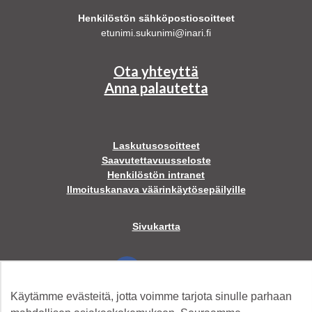
Henkilöstön sähköpostiosoitteet
etunimi.sukunimi@inari.fi
Ota yhteyttä
Anna palautetta
Laskutusosoitteet
Saavutettavuusseloste
Henkilöstön intranet
Ilmoituskanava väärinkäytösepäilyille
Sivukartta
Facebook
Käytämme evästeitä, jotta voimme tarjota sinulle parhaan
Twitter