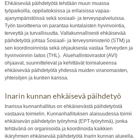
Ehkäisevää päihdetyötä tehdään muun muassa
työpaikoilla, oppilaitoksissa ja erilaisissa vapaa-
ajanympäristöissä sekä sosiaali- ja terveyspalveluissa.
Työn tavoitteena on parantaa kuntalaisten hyvinvointia,
terveyttä ja turvallisuutta. Valtakunnallisesti ehkäisevää
päihdetyötä johtaa Sosiaali- ja terveysministeriö (STM) ja
sen koordinoinnista sekä ohjauksesta vastaa Terveyden ja
hyvinvoinnin laitos (THL). Aluehallintovirastot (AVI)
ohjaavat, suunnittelevat ja kehittävät toimialueensa
ehkäisevää päihdetyötä yhdessä muiden viranomaisten,
yhteisöjen ja kuntien kanssa.
Inarin kunnan ehkäisevä päihdetyö
Inarissa kunnanhallitus on ehkäisevästä päihdetyöstä
vastaava toimielin. Kunnanhallituksen alaisuudessa toimii
ehkäisevän päihdetyön työryhmä (EPT-työryhmä), jonka
tehtävänä on organisoida ja koordinoida kaikkien
ikäryhmien ehkäisevää päihdetyötä Inarin kunnan alueella.