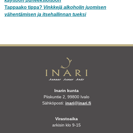
käyttöön puheeksiottoon
Tappaako tippa?
Vinkkejä alkoholin juomisen
vähentämisen ja itsehallinnan tueksi
Inarin kunta
Piiskuntie 2, 99800 Ivalo
Sähköposti:
inari@inari.fi
Virastoaika
arkisin klo 9-15