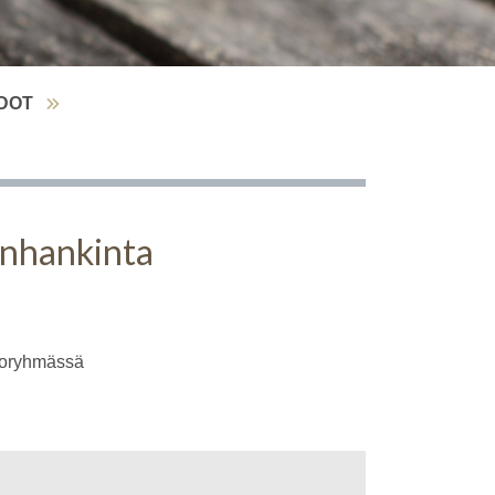
EDOT
anhankinta
htoryhmässä