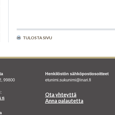
TULOSTA SIVU
ta
Henkilöstön sähköpostiosoitteet
 2, 99800
etunimi.sukunimi@inari.fi
:
Ota yhteyttä
.fi
Anna palautetta
a