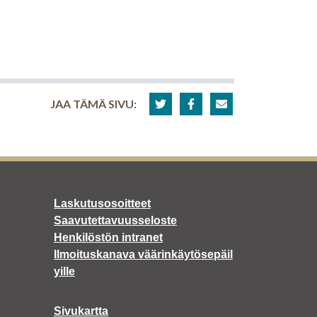
JAA TÄMÄ SIVU:
Laskutusosoitteet
Saavutettavuusseloste
Henkilöstön intranet
Ilmoituskanava väärinkäytösepäil
yille
Sivukartta