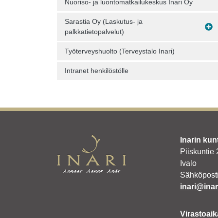
Nuoriso- ja luontomatkailukeskus Inari Oy
Sarastia Oy (Laskutus- ja
palkkatietopalvelut)
Työterveyshuolto (Terveystalo Inari)
Intranet henkilöstölle
Inarin kun
Piiskuntie
Ivalo
Sähköposti
inari@inari
Virastoaik