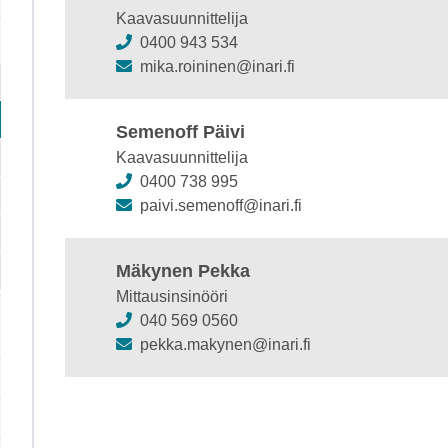
Kaavasuunnittelija
0400 943 534
mika.roininen@inari.fi
Semenoff Päivi
Kaavasuunnittelija
0400 738 995
paivi.semenoff@inari.fi
Mäkynen Pekka
Mittausinsinööri
040 569 0560
pekka.makynen@inari.fi