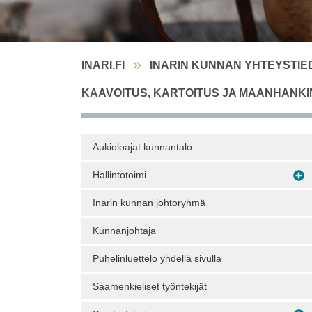
INARI.FI
INARIN KUNNAN YHTEYSTIE
KAAVOITUS, KARTOITUS JA MAANHANKI
Aukioloajat kunnantalo
Hallintotoimi
Inarin kunnan johtoryhmä
Kunnanjohtaja
Puhelinluettelo yhdellä sivulla
Saamenkieliset työntekijät