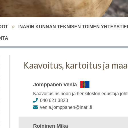
DOT
INARIN KUNNAN TEKNISEN TOIMEN YHTEYSTI
NTA
Kaavoitus, kartoitus ja ma
Jomppanen Venla
Kaavoitusinsinööri ja henkilöstön edustaja jo
040 621 3823
venla.jomppanen@inari.fi
Roininen Mika