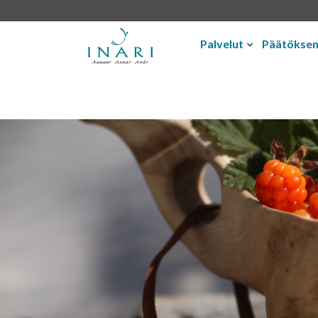
Palvelut
Päätökse