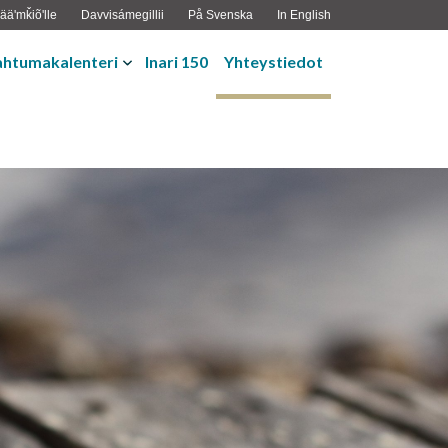
ääʹmǩiõʹlle
Davvisámegillii
På Svenska
In English
ahtumakalenteri
Inari 150
Yhteystiedot