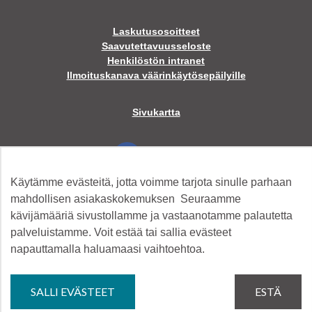
Laskutusosoitteet
Saavutettavuusseloste
Henkilöstön intranet
Ilmoituskanava väärinkäytösepäilyille
Sivukartta
Facebook
Käytämme evästeitä, jotta voimme tarjota sinulle parhaan
Twitter
mahdollisen asiakaskokemuksen Seuraamme
kävijämääriä sivustollamme ja vastaanotamme palautetta
palveluistamme. Voit estää tai sallia evästeet
Instagram
napauttamalla haluamaasi vaihtoehtoa.
YouTube
SALLI EVÄSTEET
ESTÄ