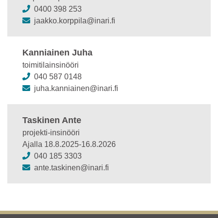
0400 398 253
jaakko.korppila@inari.fi
Kanniainen Juha
toimitilainsinööri
040 587 0148
juha.kanniainen@inari.fi
Taskinen Ante
projekti-insinööri
Ajalla 18.8.2025-16.8.2026
040 185 3303
ante.taskinen@inari.fi