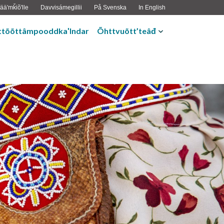
ääʹmǩiõʹlle
Davvisámegillii
På Svenska
In English
ttõõttâmpooddkaʹlndar
Õhttvuõtt’teâđ