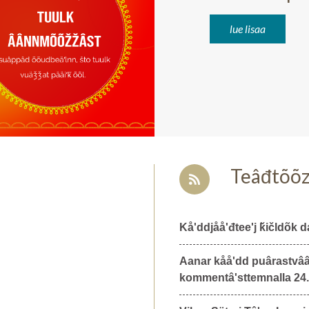
lue lisaa
Teâđtõõ
Kåʹddjååʹđteeʹj ǩičldõk d
Aanar kååʹdd puârastvââ
kommentâʹsttemnalla 24.4