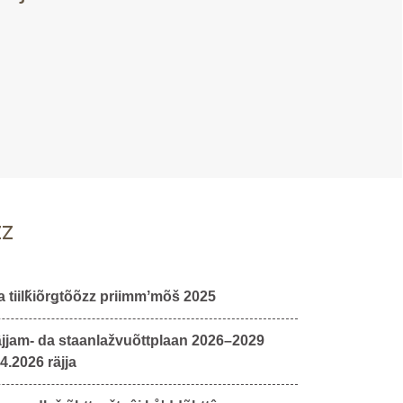
zz
a tiilǩiõrǥtõõzz priimmʼmõš 2025
jjam- da staanlažvuõttplaan 2026–2029
.2026 räjja