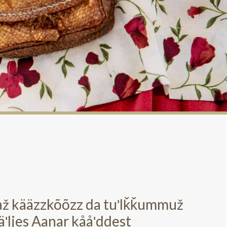
až kääzzkõõzz da tuʹlǩǩummuž
ʹljes Aanar kååʹddest