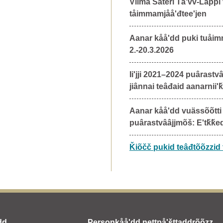
Vilma Säteri Tâʹvv-Lappi
tåimmamjååʹđteeʹjen
Aanar kååʹdd puki tuåimm
2.-20.3.2026
Iiʹjji 2021–2024 puârastv
jiânnai teâđaid aanarniiʹ
Aanar kååʹdd vuässõõtti
puârastvââjjmõš: Eʹtǩǩe
Ǩiõčč pukid teâđtõõzzid 
dd
Personkååʹdd nettpåʹšttaddrõõzz