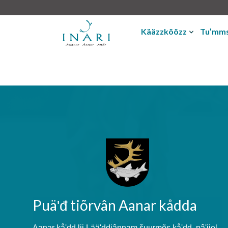
Kääzzkõõzz
Tuʹmms
Puäʹđ tiõrvân Aanar kådda
Aanar kåʹdd lij Lääʹddjânnam šuurmõs kåʹdd, pâʹjjel