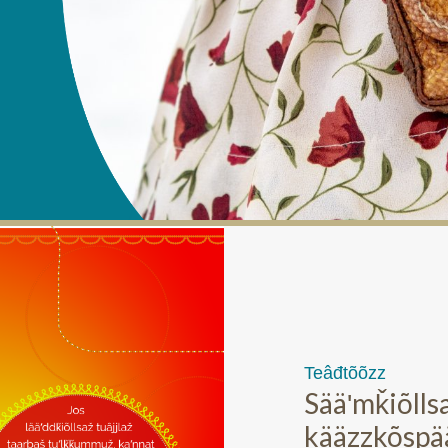
Teâđtõõzz
Sääʹmǩiõlls
kääzzkõspää