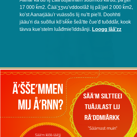
17 000 ǩm2. Čääʹʒʒvuʹvddoolâž lij pâʹjjel 2 000 ǩm2,
koʹst Aanarjääuʹr vuässõs lij nuʹtt pieʹll. Doohhti
jääuʹri da suõllui kõʹsǩǩe šeâʹtte čueʹđ tuõddâr, kook
tävva kueʹstelm luâđmieʹlddsânji.
Looǥǥ lââʹzz