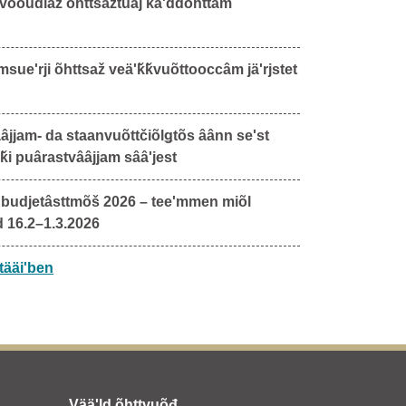
 vooudlaž õhttsažtuâj kåʹddõhttâm
sueʹrji õhttsaž veäʹǩǩvuõttooccâm jäʹrjstet
ââjjam- da staanvuõttčiõlǥtõs âânn seʹst
ǩǩi puârastvââjjam sââʹjest
 budjetâsttmõš 2026 – teeʹmmen miõl
d 16.2–1.3.2026
tääiʹben
Vääʹld õhttvuõđ