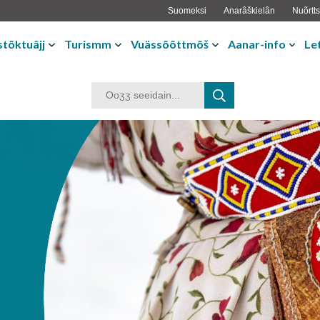
Suomeksi
Anarâškielân
Nuõrtts
tõktuâjj
Turismm
Vuässõõttmõš
Aanar-info
Le