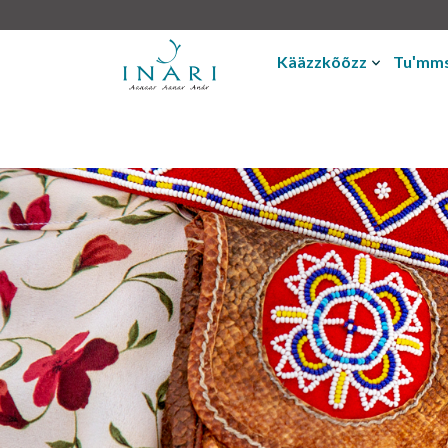
Kääzzkõõzz
Tuʹmms