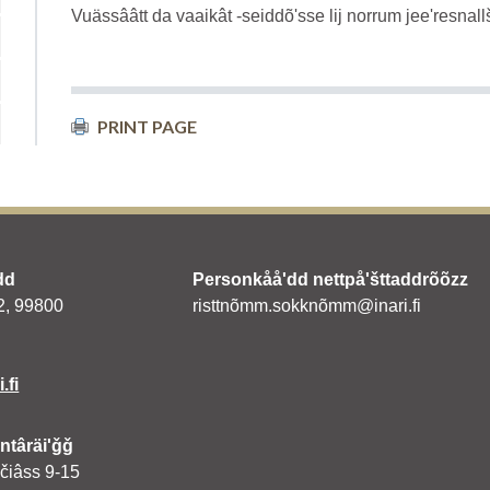
Vuässââtt da vaaikât -seiddõʹsse lij norrum jeeʹresna
PRINT PAGE
dd
Personkååʹdd nettpåʹšttaddrõõzz
 2, 99800
risttnõmm.sokknõmm@inari.fi
.fi
ntâräiʹǧǧ
 čiâss 9-15