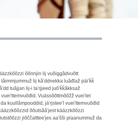
ääzzkõõzzi õõnnjin lij vuõiggâdvuõtt
tåimmjummuž lij kåʹddnekka luâđlaž päiʹǩǩ
d tuâjjan lij-i taʹrjjeed juõʹǩǩâkksaž
 vueiʹttemvuõđid. Vuässõõttmõõžž vueiʹtet
 da kuullâmpooddid, jäʹrjsteeʹl vueiʹttemvuõđid
kääzzkõõzzid õõutsââʹjest kääzzkõõzzi
 õõutstõõzzi jiõččaltteeʹjes aaʹšši plaanummuž da