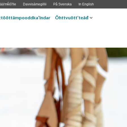
ääʹmǩiõʹlle
Davvisámegillii
På Svenska
In English
ttõõttâmpooddkaʹlndar
Õhttvuõtt’teâđ