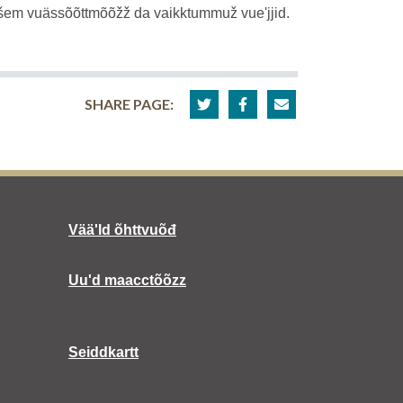
llšem vuässõõttmõõžž da vaikktummuž vueʹjjid.
SHARE PAGE:
Vääʹld õhttvuõđ
Uuʹd maacctõõzz
Seiddkartt