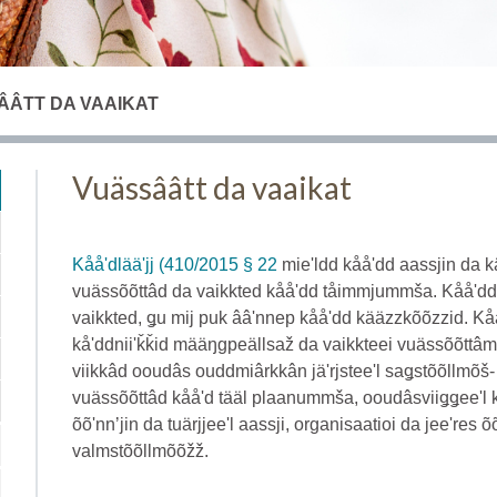
ÂÂTT DA VAAIKAT
Vuässââtt da vaaikat
Kååʹdlääʹjj (410/2015 § 22
mieʹldd kååʹdd aassjin da k
vuässõõttâd da vaikkted kååʹdd tåimmjummša. Kååʹdd 
vaikkted, ǥu mij puk ââʹnnep kååʹdd kääzzkõõzzid. Kååʹd
kåʹddniiʹǩǩid määŋgpeällsaž da vaikkteei vuässõõttâm
viikkâd ooudâs ouddmiârkkân jäʹrjsteeʹl saǥstõõllmõš-
vuässõõttâd kååʹd tääl plaanummša, ooudâsviiǥǥeeʹl 
õõʹnnʼjin da tuärjjeeʹl aassji, organisaatioi da jeeʹres
valmstõõllmõõžž.