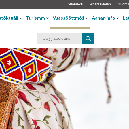
Suomeksi
Anarâškielân
Nuõrtts
tõktuâjj
Turismm
Vuässõõttmõš
Aanar-info
Le