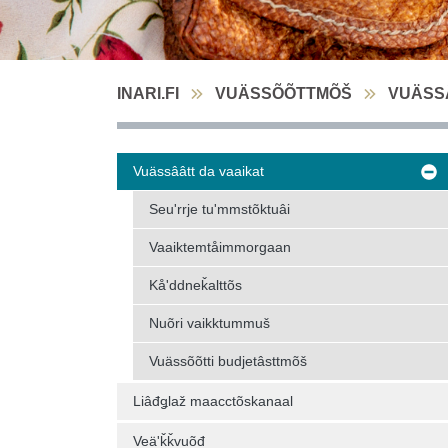
INARI.FI
VUÄSSÕÕTTMÕŠ
VUÄSS
Vuässââtt da vaaikat
Seuʹrrje tuʹmmstõktuâi
Vaaiktemtåimmorgaan
Kåʹddneǩalttõs
Nuõri vaikktummuš
Vuässõõtti budjetâsttmõš
Liâđǥlaž maacctõskanaal
Veäʹǩǩvuõđ