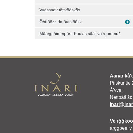
Vuässadvuõttkõõskõs
Õhttõõzz da õutstõõzz
Määŋgtåimmpõrtt Kuulas sââʹjjvaʹrrjummuž
Aanar kåʹ
Piiskuntie
Âʹvvel
Nettpååʹšt:
inari@inari
Veʹrǧǧkoo
arggpeeiʹv