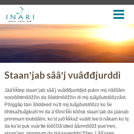
Staanʼjab sââʹj vuâđđjurddi
Jääʹǩǩtep staanʼjab sââʹj vuâđđjurddjid pukin mij riâššâm
noorõõttmõõžžin da šõddmõõžžin di mij tuâjjõutstõõzzâst.
Põrggâp täin šõddeed nuʹtt mij tuâjjõutstõõzz ko še
õhttsažtuâjjkuõiʹmi da äʹššniiʹǩǩi kõõsk staanʼjab da jäänab
primmum toobdâlm, koʹst juõʹǩǩkaž vuäitt leeʹd nåkam ko lij
da koʹst puk vuäiʹtte ǩiõččlâʹstted åårrmõõžž pueʹrren,
staanʼjen, primmum da tääʹssverddsiʹžžen. Lââʹssen