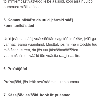
toiʹmmjempâstlvažvuõđ leʹbe aaʹššid, kooi årra nuuʹbb
oummust miõll ǩeäss.
5. Kommunikââʹst da uuʹd jeärrsid sââʹj
kommunikâʹstted
Uuʹd jeärrsid sââʹj vuässõõttâd saǥstõõllmõʹšše, jeäʹl-ǥa
vännaž jeärrsi vuäinlmid. Mušttâl, jõs mii-ne ij tobddu tuu
miõlâst pueʹrren, da jõs tuu jälstõõttmõõžžâst
vuâmmšââʹttet, vääʹld tõn vuâstta raajji naaʹlin.
6. Proʹsttjõõđ
Proʹsttjõõđ, jõs leäk neuʹrrääm nuuʹbb oummu.
7. Kässjõõđ aaʹššid, kook lie puästtad