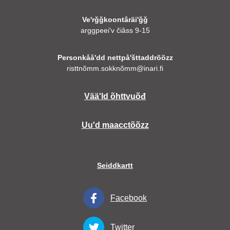
Veʹrǧǧkoontâräiʹǧǧ
arggpeeiʹv čiâss 9-15
Personkååʹdd nettpåʹšttaddrõõzz
risttnõmm.sokknõmm@inari.fi
Vääʹld õhttvuõđ
Uuʹd maacctõõzz
Seiddkartt
Facebook
Twitter