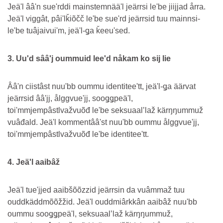
Jeäʹl ââʹn sueʹrddi mainstemnääʹl jeärrsi leʹbe jiijjad årra.
Jeäʹl viggât, pâiʹlǩiõčč leʹbe sueʹrd jeärrsid tuu mainnsi-
leʹbe tuâjaivuiʹm, jeäʹl-ǥa ǩeeuʹsed.
3. Uuʹd sââʹj oummuid leeʹd nåkam ko sij lie
Ââʹn ciistâst nuuʹbb oummu identiteeʹtt, jeäʹl-ǥa äärvat
jeärrsid ââʹjj, ålggvueʹjj, sooǥǥpeäʹl,
toiʹmmjempâstlvažvuõđ leʹbe seksuaalʼlaž kärŋŋummuž
vuâđald. Jeäʹl kommentââʹst nuuʹbb oummu ålggvueʹjj,
toiʹmmjempâstlvažvuõđ leʹbe identiteeʹtt.
4. Jeäʹl aaibâž
Jeäʹl tueʹjjed aaibšõõzzid jeärrsin da vuâmmaž tuu
ouddkäddmõõžžid. Jeäʹl ouddmiârkkân aaibâž nuuʹbb
oummu sooǥǥpeäʹl, seksuaalʼlaž kärŋŋummuž,