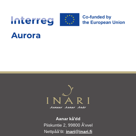
Aanar kåʹdd
Piiskuntie 2, 99800 Âʹvvel
Nettpååʹšt:
inari@inari.fi