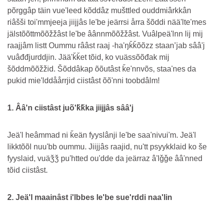
põrggâp täin vueʹleed kõddâz mušttled ouddmiârkkân
riâšši toiʹmmjeeja jiijjâs leʹbe jeärrsi årra šõddi nääʹlteʹmes
jälstõõttmõõžžâst leʹbe âânnmõõžžâst. Vuâlpeäʹlnn lij mij
raajjâm listt Oummu rââst raaj -haʹŋǩǩõõzz staanʼjab sââʹj
vuâđđjurddjin. Jääʹǩǩet tõid, ko vuässõõđak mij
šõddmõõžžid. Šõddâkap õõutâst ǩeʹnnvõs, staaʹnes da
pukid mieʹlddåårrjid ciistâst õõʹnni toobdâlm!
1. Ââʹn ciistâst juõʹǩǩka jiijjâs sââʹj
Jeäʹl heâmmad ni ǩeän fyyslânji leʹbe saaʹnivuiʹm. Jeäʹl
likktõõl nuuʹbb oummu. Jiijjâs raajid, nuʹtt psyykklaid ko še
fyyslaid, vuäǯǯ puʹhtted ouʹdde da jeärraz âʹlǧǧe ââʹnned
tõid ciistâst.
2. Jeäʹl maainâst iʹlbbes leʹbe sueʹrddi naaʹlin