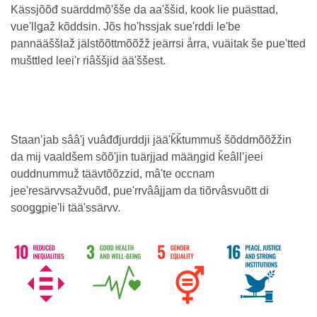
Kässjõõđ suärddmõʹšše da aaʹššid, kook lie puästtad,
vueʹllǥaž kõddsin. Jõs hoʹhssjak sueʹrddi leʹbe
pannääššlaž jälstõõttmõõžž jeärrsi årra, vuäitak še pueʹtted
mušttled leeiʹr riâššjid ääʹššest.
Staanʼjab sââʹj vuâđđjurddji jääʹǩǩtummuš šõddmõõžžin
da mij vaaldšem sõõʹjin tuärjjad määŋgid ǩeâllʼjeei
ouddnummuž täävtõõzzid, mâʹte occnam
jeeʹresärvvsažvuõđ, pueʹrrvââjjam da tiõrvâsvuõtt di
sooǥǥpieʹli tääʹssärvv.