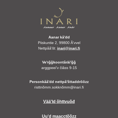
Aanar kåʹdd
Piiskuntie 2, 99800 Âʹvvel
Nettpååʹšt:
inari@inari.fi
Veʹrǧǧkoontâräiʹǧǧ
arggpeeiʹv čiâss 9-15
Personkååʹdd nettpåʹšttaddrõõzz
risttnõmm.sokknõmm@inari.fi
Vääʹld õhttvuõđ
Uuʹd maacctõõzz