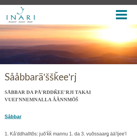
Sååbbaräʹššǩeeʹrj
SÅBBAR DA PÅʹRDDǨEEʹRJI TAKAI
VUEIʹNNEMNALLA ÂÂNNMÕŠ
Såbbar
1. Kåʹddhalltõs: juõʹǩǩ mannu 1. da 3. vuõssaarǥ ääʹljeeʹl