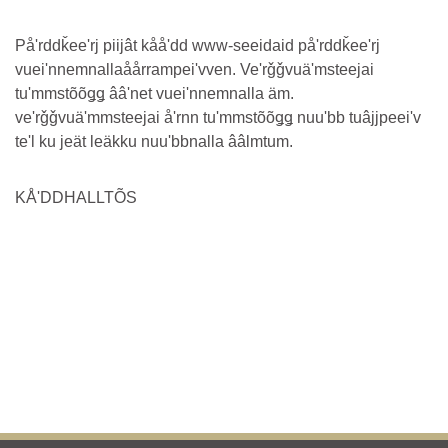
Påʹrddǩeeʹrj piijât kååʹdd www-seeidaid påʹrddǩeeʹrj
vueiʹnnemnallaåårrampeiʹvven. Veʹrǧǧvuäʹmsteejai
tuʹmmstõõǥǥ ââʹnet vueiʹnnemnalla äm.
veʹrǧǧvuäʹmmsteejai åʹrnn tuʹmmstõõǥǥ nuuʹbb tuâjjpeeiʹv
teʹl ku jeät leäkku nuuʹbbnalla ââlmtum.
KÅʹDDHALLTÕS