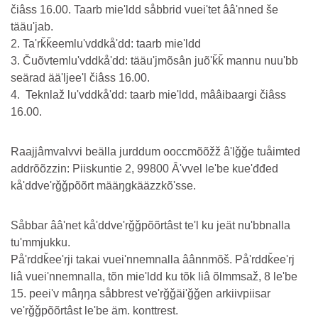
čiâss 16.00. Taarb mieʹldd såbbrid vueiʹtet ââʹnned še
tääuʹjab.
2. Taʹrǩǩeemluʹvddkåʹdd: taarb mieʹldd
3. Čuõvtemluʹvddkåʹdd: tääuʹjmõsân juõʹǩǩ mannu nuuʹbb
seärad ääʹljeeʹl čiâss 16.00.
4. Teknlaž luʹvddkåʹdd: taarb mieʹldd, mââibaarǥi čiâss
16.00.
Raajjâmvalvvi beälla jurddum ooccmõõžž âʹlǧǧe tuåimted
addrõõzzin: Piiskuntie 2, 99800 Âʹvvel leʹbe kueʹđđed
kåʹddveʹrǧǧpõõrt määŋgkääzzkõʹsse.
Såbbar ââʹnet kåʹddveʹrǧǧpõõrtâst teʹl ku jeät nuʹbbnalla
tuʹmmjukku.
Påʹrddǩeeʹrji takai vueiʹnnemnalla âânnmõš. Påʹrddǩeeʹrj
liâ vueiʹnnemnalla, tõn mieʹldd ku tõk liâ õlmmsaž, 8 leʹbe
15. peeiʹv mâŋŋa såbbrest veʹrǧǧäiʹǧǧen arkiivpiisar
veʹrǧǧpõõrtâst leʹbe äm. konttrest.