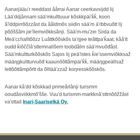
Aanarjääuʹr reeddast åårrai Aanar ceerkavsijdd lij
Lääʹddjânnam sääʹmkulttuuur kõskkpäiʹǩǩ, koon
âʹlddpirrõõzzâst da ââldmõs siidin sääʹm äʹrbbvuõtt lij
põõššâm jieʹllemviõkksânji. Sääʹm-muʹzei Siida da
Meäʹcchalltõõzz Luâttkõõskõs taʹrjjee teâttpaʹǩaat, kååʹtt
oudd ǩiõččlâʹsttemnallšem toobdâlm sääʹmvuõđâst.
Sääʹmkultturkõõskõs Sajos lij peäʹlstes ǩieʹssemviõkksaž
määŋgkultturvuõđ kaaunõõttâmpäiʹǩǩ, määŋgpeällsaž
lettõõttâmpõrtt da õlltääʹzzaž koŋresskõõskõs.
Aanar kåʹdd kõskkad primeârlânji turismm
ooudâsviikkmõʹšše. Vuuʹd turismm-markknâʹsttmõõžžâst
vaʹsttad
Inari-Saariselkä Oy.