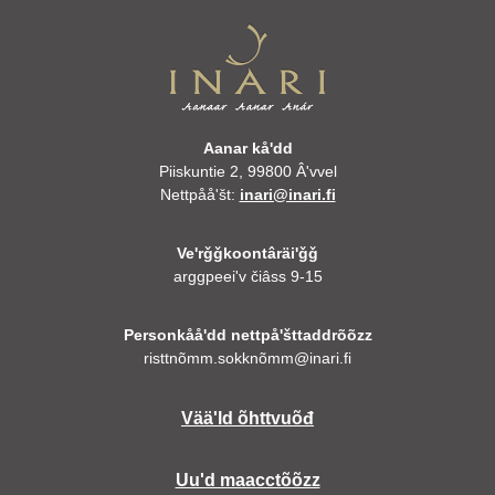
Aanar kåʹdd
Piiskuntie 2, 99800 Âʹvvel
Nettpååʹšt:
inari@inari.fi
Veʹrǧǧkoontâräiʹǧǧ
arggpeeiʹv čiâss 9-15
Personkååʹdd nettpåʹšttaddrõõzz
risttnõmm.sokknõmm@inari.fi
Vääʹld õhttvuõđ
Uuʹd maacctõõzz