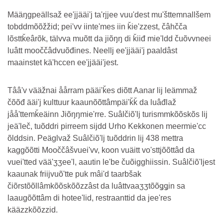
Määŋgpeällsaž eeʹjjääiʹj taʹrjjee vuuʹdest muʹšttemnallšem
tobddmõõžžid; peiʹvv iinteʹmes iin ǩieʹzzest, čâhčča
lõsttǩeârõk, tälvva muõtt da jiõŋŋ di ǩiiđ mieʹldd čuõvvneei
luâtt mooččâdvuõđines. Neellj eeʹjjääiʹj paaldâst
maainstet käʹhccen eeʹjjääiʹjest.
Tââʹv vääžnai åårram pääiʹǩes diõtt Aanar lij leämmaž
čõõđ ääiʹj kulttuur kaaunõõttâmpäiʹǩǩ da luâđlaž
jååʹttemǩeäinn Jiõŋŋmieʹrre. Suâlčiõʹlj turismmkõõskõs lij
jeäʹleč, tuõddri pirreem sijdd Urho Kekkonen meermieʹcc
õlddsin. Peäglvaž Suâlčiõʹlj tuõddrin lij 438 mettra
kaggõõtti Mooččâšvueiʹvv, koon vuäitt voʹsttjõõttâd da
vueiʹtted vääʹʒʒeeʹl, aautin leʹbe čuõigghiissin. Suâlčiõʹljest
kaaunak friijvuõʹtte puk mâiʹd taarbšak
čiõrstõõllâmkõõskõõzzâst da luâttvaaʒʒtõõǥǥin sa
laaugõõttâm di hoteeʹlid, restraanttid da jeeʹres
kääzzkõõzzid.