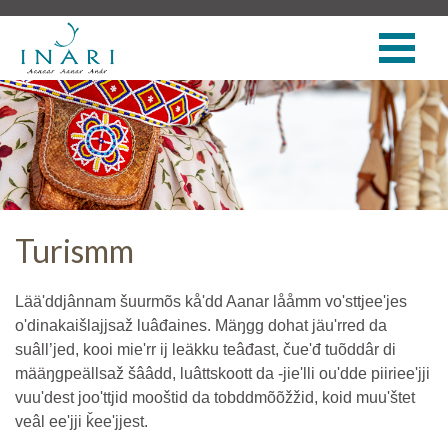
Turismm
Lääʹddjânnam šuurmõs kåʹdd Aanar lååmm voʹsttjeeʹjes
oʹdinakaišlajjsaž luâđaines. Mäŋgg dohat jäuʹrred da
suâll’jed, kooi mieʹrr ij leäkku teâđast, čueʹđ tuõddâr di
määŋgpeällsaž šââdd, luâttskoott da -jieʹlli ouʹdde piirieeʹjji
vuuʹdest jooʹttjid mooštid da tobddmõõžžid, koid muuʹštet
veâl eeʹjji ǩeeʹjjest.