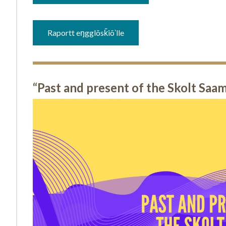
Raportt eŋgglõsǩiõʹlle
“Past and present of the Skolt Saa