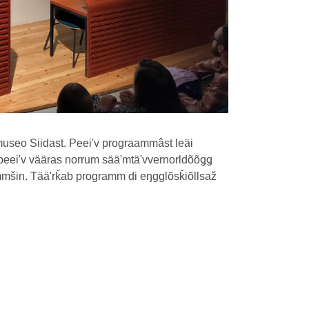
museo Siidast. Peeiʹv prograammâst leäi
n peeiʹv vääras norrum sääʹmtäʹvvernorldõõǥǥ
stummšin. Tääʹrǩab programm di eŋgglõsǩiõllsaž