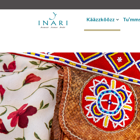
Kääzzkõõzz
Tuʹmms