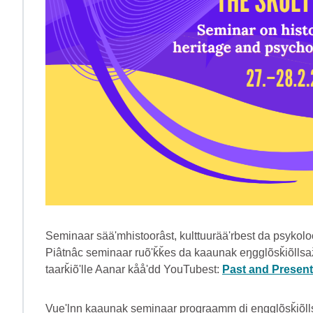
Seminaar sääʹmhistoorâst, kulttuurääʹrbest da psykoloo
Piâtnâc seminaar ruõʹǩǩes da kaaunak eŋgglõsǩiõllsaž
taarǩiõʹlle Aanar kååʹdd YouTubest:
Past and Present
Vueʹlnn kaaunak seminaar prograamm di eŋgglõsǩiõlls