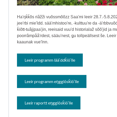
Haʹŋǩǩõs riâžži vuõssmõõzz Saaʹmi leeir 28.7.-5.8.20
jeeʹrbi mieʹldd. sääʹmhistooʹre, -kulttuuʹre da -äʹrbbvu
ǩiõtt-tuâjjpaaʹjin, reeisaid vuuʹd historialaž sõõʹjid ja 
poorrâmpååʹrdest, sääuʹnest, ǥu tollpeällsest še. Lee
kaaunak vueʹlnn.
Leeir programm lääʹddǩiõʹlle
Leeir programm eŋgglõsǩiõʹlle
Leeir raportt eŋgglõsǩiõʹlle