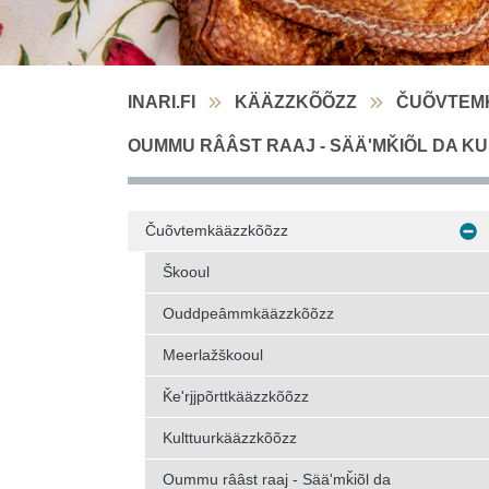
INARI.FI
KÄÄZZKÕÕZZ
ČUÕVTEM
OUMMU RÂÂST RAAJ - SÄÄʹMǨIÕL DA K
Čuõvtemkääzzkõõzz
Škooul
Ouddpeâmmkääzzkõõzz
Meerlažškooul
Ǩeʹrjjpõrttkääzzkõõzz
Kulttuurkääzzkõõzz
Oummu rââst raaj - Sääʹmǩiõl da