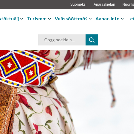
Suomeksi
Anarâškielân
Nuõrtts
tõktuâjj
Turismm
Vuässõõttmõš
Aanar-info
Le