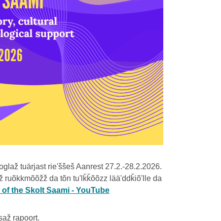
glaž tuärjast rieʹššeš Aanrest 27.2.-28.2.2026.
 ruõkkmõõžž da tõn tuʹlǩǩõõzz lääʹddǩiõʹlle da
 of the Skolt Saami - YouTube
až rapoort.