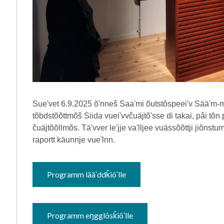
Sueʹvet 6.9.2025 õʹnneš Saaʹmi õutstõspeeiʹv Sääʹm-
tõbdstõõttmõš Siida vueiʹvvčuäjtõʹsse di takai, pâi tõ
čuäjtõõllmõs. Täʹvver leʹjje vaʹlljee vuässõõttji jiõn
raportt käunnje vueʹlnn.
Programm lääʹddǩiõʹlle
Programm eŋgglõsǩiõʹlle