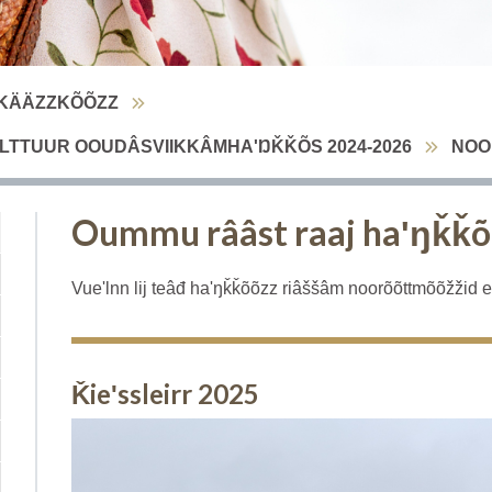
KÄÄZZKÕÕZZ
ULTTUUR OOUDÂSVIIKKÂMHAʹŊǨǨÕS 2024-2026
NOO
Oummu rââst raaj haʹŋǩǩ
Vueʹlnn lij teâđ haʹŋǩǩõõzz riâššâm noorõõttmõõžžid 
Ǩieʹssleirr 2025