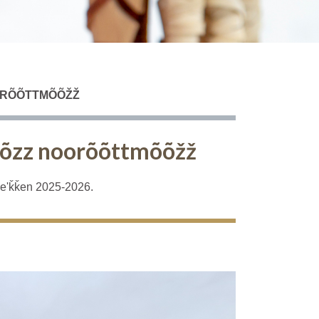
RÕÕTTMÕÕŽŽ
õõzz noorõõttmõõžž
eeʹǩǩen 2025-2026.