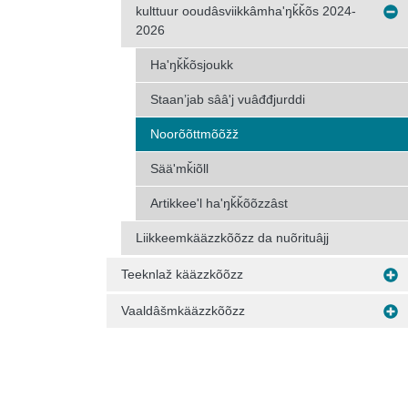
kulttuur ooudâsviikkâmhaʹŋǩǩõs 2024-
2026
Haʹŋǩǩõsjoukk
Staanʼjab sââʹj vuâđđjurddi
Noorõõttmõõžž
Sääʹmǩiõll
Artikkeeʹl haʹŋǩǩõõzzâst
Liikkeemkääzzkõõzz da nuõrituâjj
Teeknlaž kääzzkõõzz
Vaaldâšmkääzzkõõzz