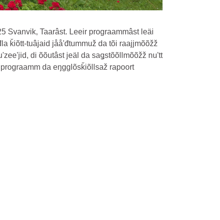
25 Svanvik, Taarâst. Leeir prograammâst leäi
õđla ǩiõtt-tuâjaid jååʹđtummuž da tõi raajjmõõžž
muʹzeeʹjid, di õõutâst jeäl da saǥstõõllmõõžž nuʹtt
ir prograamm da eŋgglõsǩiõllsaž rapoort