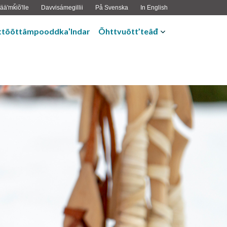
ääʹmǩiõʹlle
Davvisámegillii
På Svenska
In English
ttõõttâmpooddkaʹlndar
Õhttvuõtt’teâđ