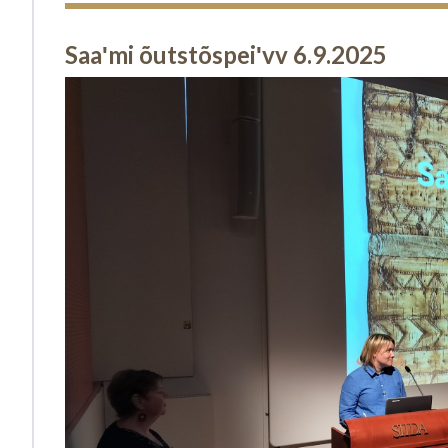
Saaʹmi õutstõspeiʹvv 6.9.2025