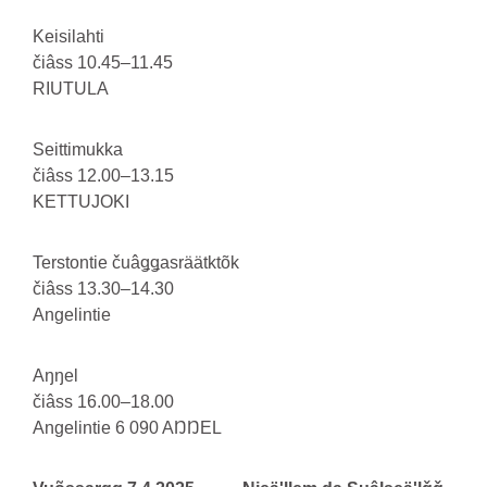
Keisilahti
čiâss 10.45–11.45
RIUTULA
Seittimukka
čiâss 12.00–13.15
KETTUJOKI
Terstontie čuâǥǥasräätktõk
čiâss 13.30–14.30
Angelintie
Aŋŋel
čiâss 16.00–18.00
Angelintie 6 090 AŊŊEL