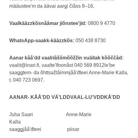
määusteeʹm da äävai aarǥi čiâss 8–16.
Vaalkääzzkõsnââmar jiõnsteeʹjid:
0800 9 4770
WhatsApp-saakk-kääzzkõs:
050 438 8730
Aanar kååʹdd vaalriâššmõõžžin vuäitak kõõččâd:
vaalit@inari.fi, vaalteʹlfoonâst 040 569 8912leʹbe
saaǥǥtem- da õhttsažtåimmjååʹđteei Anne-Marie Kalla,
t. 040 723 0697.
AANAR- KÅÅʹDD VÄʹLDDVAAL-LUʹVDDKÅʹDD
Juha Saari Anne-Marie
Kalla
saaǥǥjååʹđteei piisar