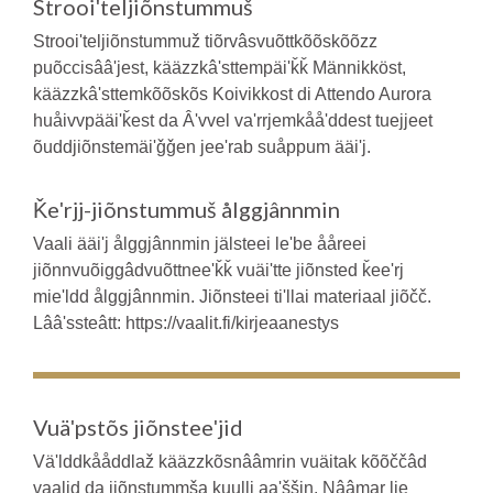
Strooiʹteljiõnstummuš
Strooiʹteljiõnstummuž tiõrvâsvuõttkõõskõõzz
puõccisââʹjest, kääzzkâʹsttempäiʹǩǩ Männikköst,
kääzzkâʹsttemkõõskõs Koivikkost di Attendo Aurora
huåivvpääiʹǩest da Âʹvvel vaʹrrjemkååʹddest tuejjeet
õuddjiõnstemäiʹǧǧen jeeʹrab suåppum ääiʹj.
Ǩeʹrjj-jiõnstummuš ålggjânnmin
Vaali ääiʹj ålggjânnmin jälsteei leʹbe ååreei
jiõnnvuõiggâdvuõttneeʹǩǩ vuäiʹtte jiõnsted ǩeeʹrj
mieʹldd ålggjânnmin. Jiõnsteei tiʹllai materiaal jiõčč.
Lââʹssteâtt: https://vaalit.fi/kirjeaanestys
Vuäʹpstõs jiõnsteeʹjid
Väʹlddkååddlaž kääzzkõsnââmrin vuäitak kõõččâd
vaalid da jiõnstummša kuulli aaʹššin. Nââmar lie