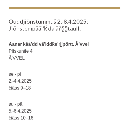
Õuddjiõnstummuš 2.-8.4.2025:
Jiõnstempääiʹǩ da äiʹǧǧtaull:
Aanar kååʹdd väʹlddǩeʹrjjpõrtt, Âʹvvel
Piiskuntie 4
ÂʹVVEL
se - pi
2.-4.4.2025
čiâss 9–18
su - pâ
5.-6.4.2025
čiâss 10–16