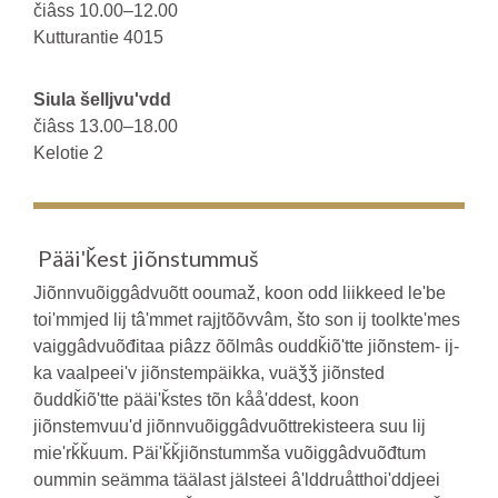
čiâss 10.00–12.00
Kutturantie 4015
Siula šelljvuʹvdd
čiâss 13.00–18.00
Kelotie 2
Pääiʹǩest jiõnstummuš
Jiõnnvuõiggâdvuõtt ooumaž, koon odd liikkeed leʹbe
toiʹmmjed lij tâʹmmet rajjtõõvvâm, što son ij toolkteʹmes
vaiggâdvuõđitaa piâzz õõlmâs ouddǩiõʹtte jiõnstem- ij-
ka vaalpeeiʹv jiõnstempäikka, vuäǯǯ jiõnsted
õuddǩiõʹtte pääiʹǩstes tõn kååʹddest, koon
jiõnstemvuuʹd jiõnnvuõiggâdvuõttrekisteera suu lij
mieʹrǩǩuum. Päiʹǩǩjiõnstummša vuõiggâdvuõđtum
oummin seämma täälast jälsteei âʹlddruåtthoiʹddjeei