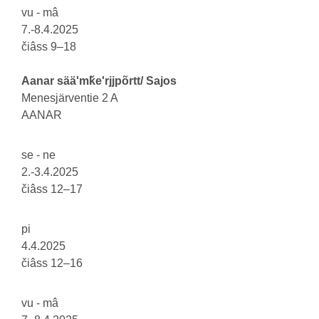
vu - mâ
7.-8.4.2025
čiâss 9–18
Aanar sääʹmǩeʹrjjpõrtt/ Sajos
Menesjärventie 2 A
AANAR
se - ne
2.-3.4.2025
čiâss 12–17
pi
4.4.2025
čiâss 12–16
vu - mâ