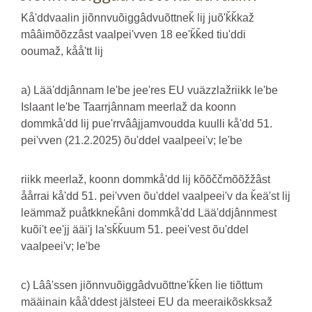
Kåʹddvaalin jiõnnvuõiggâdvuõttneǩ lij juõʹǩǩkaž
mââimõõzzâst vaalpeiʹvven 18 eeʹǩǩed tiuʹddi
ooumaž, kååʹtt lij
a) Lääʹddjânnam leʹbe jeeʹres EU vuäzzlažriikk leʹbe
Islaant leʹbe Taarrjânnam meerlaž da koonn
dommkåʹdd lij pueʹrrvââjjamvoudda kuulli kåʹdd 51.
peiʹvven (21.2.2025) õuʹddel vaalpeeiʹv; leʹbe
riikk meerlaž, koonn dommkåʹdd lij kõõččmõõžžâst
åårrai kåʹdd 51. peiʹvven õuʹddel vaalpeeiʹv da ǩeäʹst lij
leämmaž puåtkkneǩâni dommkåʹdd Lääʹddjânnmest
kuõiʹt eeʹjj ääiʹj laʹsǩǩuum 51. peeiʹvest õuʹddel
vaalpeeiʹv; leʹbe
c) Lââʹssen jiõnnvuõiggâdvuõttneʹǩǩen lie tiõttum
määinain kååʹddest jälsteei EU da meeraikõskksaž