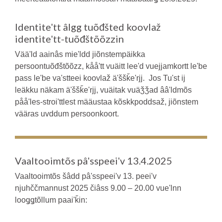
Identiteʹtt âlgg tuõđšted koovlaž
identiteʹtt-tuõđštõõzzin
Vääʹld aainâs mieʹldd jiõnstempäikka
persoontuõđštõõzz, kååʹtt vuäitt leeʹd vuejjamkortt leʹbe
pass leʹbe vaʹstteei koovlaž äʹššǩeʹrjj. Jos Tuʹst ij
leäkku näkam äʹššǩeʹrjj, vuäitak vuäǯǯad ââʹldmõs
pååʹles-stroiʹttlest määustaa kõskkpoddsaž, jiõnstem
vääras uvddum persoonkoort.
Vaaltooimtõs pâʹsspeeiʹv 13.4.2025
Vaaltooimtõs šâdd pâʹsspeeiʹv 13. peeiʹv
njuhččmannust 2025 čiâss 9.00 – 20.00 vueʹlnn
looǥǥtõllum paaiʹǩin: