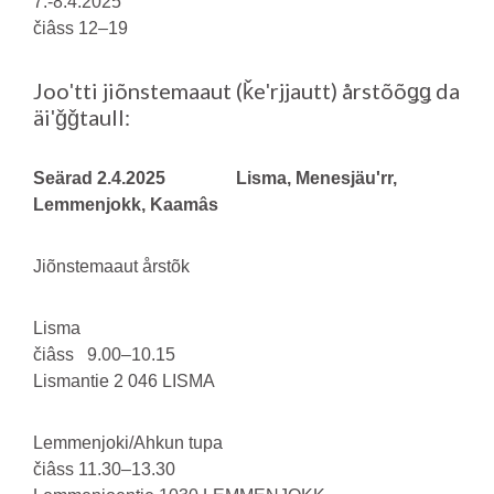
7.-8.4.2025
čiâss 12–19
Jooʹtti jiõnstemaaut (ǩeʹrjjautt) årstõõǥǥ da
äiʹǧǧtaull:
Seärad 2.4.2025 Lisma, Menesjäuʹrr,
Lemmenjokk, Kaamâs
Jiõnstemaaut årstõk
Lisma
čiâss 9.00–10.15
Lismantie 2 046 LISMA
Lemmenjoki/Ahkun tupa
čiâss 11.30–13.30