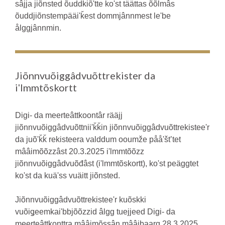
sâjja jiõnsted õuddǩiõʹtte koʹst täättas õõlmâs
õuddjiõnstempääiʹǩest dommjânnmest leʹbe
ålggjânnmin.
Jiõnnvuõiggâdvuõttrekister da
iʹlmmtõskortt
Digi- da meerteâttkoontâr rääjj
jiõnnvuõiggâdvuõttniiʹǩǩin jiõnnvuõiggâdvuõttrekisteeʹr
da juõʹǩǩ rekisteera valddum ooumže pååʹštʼtet
mââimõõzzâst 20.3.2025 iʹlmmtõõzz
jiõnnvuõiggâdvuõđâst (iʹlmmtõskortt), koʹst peäggtet
koʹst da kuäʹss vuäitt jiõnsted.
Jiõnnvuõiggâdvuõttrekisteeʹr kuõskki
vuõiǥeemkaiʹbbjõõzzid âlgg tuejjeed Digi- da
meerteâttkonttra mââimõssân mââibaarǥ 28.3.2025.