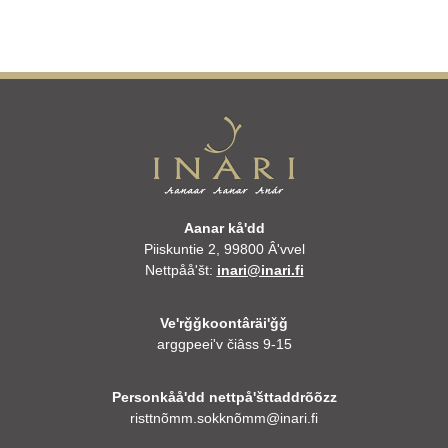
Aanar kåʹdd
Piiskuntie 2, 99800 Âʹvvel
Nettpååʹšt:
inari@inari.fi
Veʹrǧǧkoontâräiʹǧǧ
arggpeeiʹv čiâss 9-15
Personkååʹdd nettpåʹšttaddrõõzz
risttnõmm.sokknõmm@inari.fi