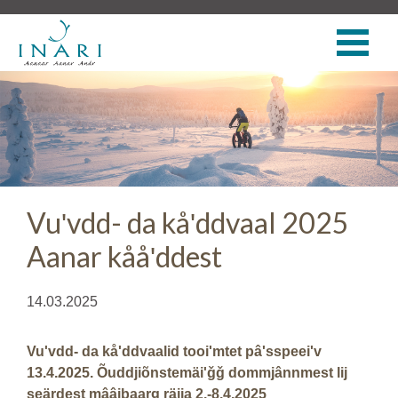
Vuʹvdd- da kåʹddvaal 2025
Aanar kååʹddest
14.03.2025
Vuʹvdd- da kåʹddvaalid tooiʹmtet pâʹsspeeiʹv
13.4.2025. Õuddjiõnstemäiʹǧǧ dommjânnmest lij
seärdest mââibaarǥ räjja 2.-8.4.2025