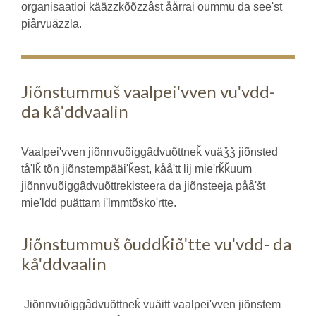
organisaatioi kääzzkõõzzâst åårrai oummu da seeʹst
piârvuäzzla.
Jiõnstummuš vaalpeiʹvven vuʹvdd-
da kåʹddvaalin
Vaalpeiʹvven jiõnnvuõiggâdvuõttneǩ vuäǯǯ jiõnsted
tåʹlǩ tõn jiõnstempääiʹǩest, kååʹtt lij mieʹrǩǩuum
jiõnnvuõiggâdvuõttrekisteera da jiõnsteeja pååʹšt
mieʹldd puättam iʹlmmtõskoʹrtte.
Jiõnstummuš õuddǩiõʹtte vuʹvdd- da
kåʹddvaalin
Jiõnnvuõiggâdvuõttneǩ vuäitt vaalpeiʹvven jiõnstem