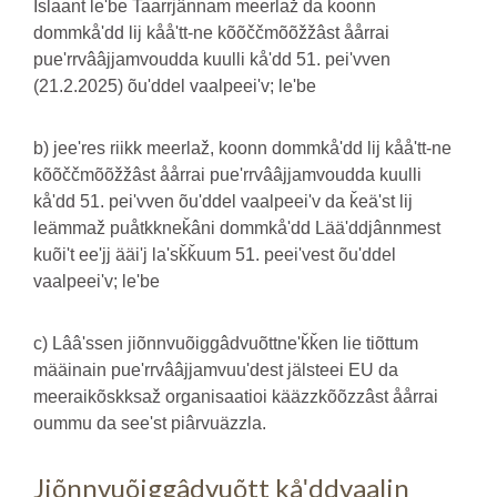
Islaant leʹbe Taarrjânnam meerlaž da koonn
dommkåʹdd lij kååʹtt-ne kõõččmõõžžâst åårrai
pueʹrrvââjjamvoudda kuulli kåʹdd 51. peiʹvven
(21.2.2025) õuʹddel vaalpeeiʹv; leʹbe
b) jeeʹres riikk meerlaž, koonn dommkåʹdd lij kååʹtt-ne
kõõččmõõžžâst åårrai pueʹrrvââjjamvoudda kuulli
kåʹdd 51. peiʹvven õuʹddel vaalpeeiʹv da ǩeäʹst lij
leämmaž puåtkkneǩâni dommkåʹdd Lääʹddjânnmest
kuõiʹt eeʹjj ääiʹj laʹsǩǩuum 51. peeiʹvest õuʹddel
vaalpeeiʹv; leʹbe
c) Lââʹssen jiõnnvuõiggâdvuõttneʹǩǩen lie tiõttum
määinain pueʹrrvââjjamvuuʹdest jälsteei EU da
meeraikõskksaž organisaatioi kääzzkõõzzâst åårrai
oummu da seeʹst piârvuäzzla.
Jiõnnvuõiggâdvuõtt kåʹddvaalin