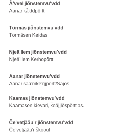
Âʹvvel jiõnstemvuʹvdd
Aanar kåʹddpõrtt
Törmäs jiõnstemvuʹvdd
Törmäsen Keidas
Njeäʹllem jiõnstemvuʹvdd
Njeäʹllem Kerhopõrtt
Aanar jiõnstemvuʹvdd
Aanar sääʹmǩeʹrjjpõrtt/Sajos
Kaamas jiõnstemvuʹvdd
Kaamasen kievari, ǩeäjjlõspõrtt as.
Čeʹvetjääuʹr jiõnstemvuʹvdd
Čeʹvetjääuʹr škooul