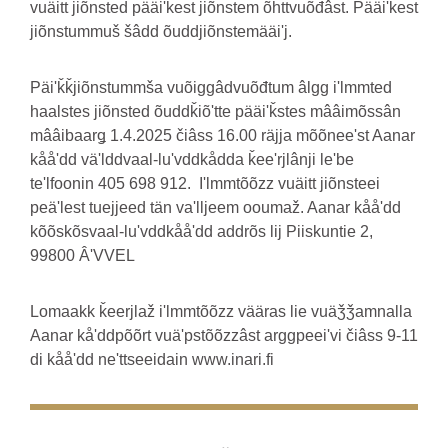
vuäitt jiõnsted pääiʹǩest jiõnstem õhttvuõđâst. Pääiʹǩest
jiõnstummuš šâdd õuddjiõnstemääiʹj.
Päiʹǩǩjiõnstummša vuõiggâdvuõđtum âlgg iʹlmmted
haalstes jiõnsted õuddǩiõʹtte pääiʹǩstes mââimõssân
mââibaarǥ 1.4.2025 čiâss 16.00 räjja mõõneeʹst Aanar
kååʹdd väʹlddvaal-luʹvddkådda ǩeeʹrjlânji leʹbe
teʹlfoonin 405 698 912. Iʹlmmtõõzz vuäitt jiõnsteei
peäʹlest tuejjeed tän vaʹlljeem ooumaž. Aanar kååʹdd
kõõskõsvaal-luʹvddkååʹdd addrõs lij Piiskuntie 2,
99800 ÂʹVVEL
Lomaakk ǩeerjlaž iʹlmmtõõzz vääras lie vuäǯǯamnalla
Aanar kåʹddpõõrt vuäʹpstõõzzâst arggpeeiʹvi čiâss 9-11
di kååʹdd neʹttseeidain www.inari.fi