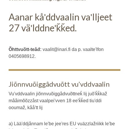
Aanar kåʹddvaalin vaʹlljeet
27 väʹlddneʹǩǩed.
Õhttvuõtt-teâđ:
vaalit@inari.fi da p. vaalteʹlfon
0405698912.
Jiõnnvuõiggâdvuõtt vuʹvddvaalin
Vuʹvddvaalin jiõnnvuõiggâdvuõttneǩ lij juõʹǩǩkaž
mââimõõzzâst vaalpeiʹvven 18 eeʹǩǩed tiuʹddi
ooumaž, kååʹtt lij
a) Lääʹddjânnam leʹbe jeeʹres EU vuäzzlažriikk leʹbe