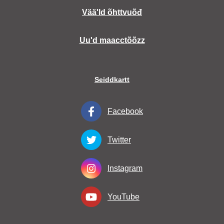
Vääʹld õhttvuõđ
Uuʹd maacctõõzz
Seiddkartt
Facebook
Twitter
Instagram
YouTube