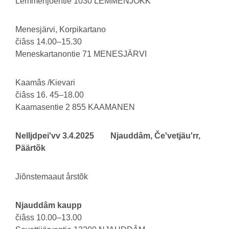
Lemmenjoentie 1030 LEMMENJOKK
Menesjärvi, Korpikartano
čiâss 14.00–15.30
Meneskartanontie 71 MENESJÄRVI
Kaamâs /Kievari
čiâss 16. 45–18.00
Kaamasentie 2 855 KAAMANEN
Nelljdpeiʹvv 3.4.2025 Njauddâm, Čeʹvetjäuʹrr,
Päärtõk
Jiõnstemaaut årstõk
Njauddâm kaupp
čiâss 10.00–13.00