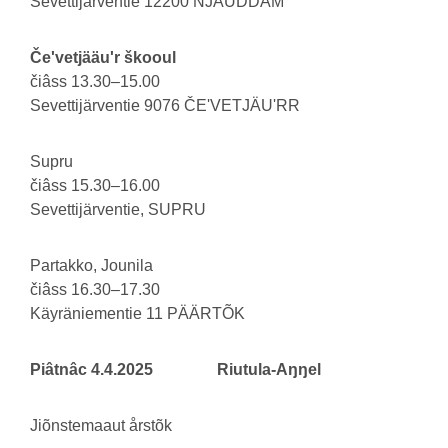
Sevettijärventie 12200 NJAUDDÂM
Čeʹvetjääuʹr škooul
čiâss 13.30–15.00
Sevettijärventie 9076 ČEʹVETJÄUʹRR
Supru
čiâss 15.30–16.00
Sevettijärventie, SUPRU
Partakko, Jounila
čiâss 16.30–17.30
Käyräniementie 11 PÄÄRTÕK
Piâtnâc 4.4.2025 Riutula-Aŋŋel
Jiõnstemaaut årstõk