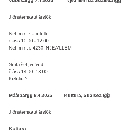
Vuõssargg 7.4.2025 Njeäʹllem da Suâlseäʹlǧǧ
Jiõnstemaaut årstõk
Nellimin erähotelli
čiâss 10.00 - 12.00
Nellimintie 4230, NJEÄʹLLEM
Siula šelljvuʹvdd
čiâss 14.00–18.00
Kelotie 2
Mââibargg 8.4.2025 Kuttura, Suâlseäʹlǧǧ
Jiõnstemaaut årstõk
Kuttura