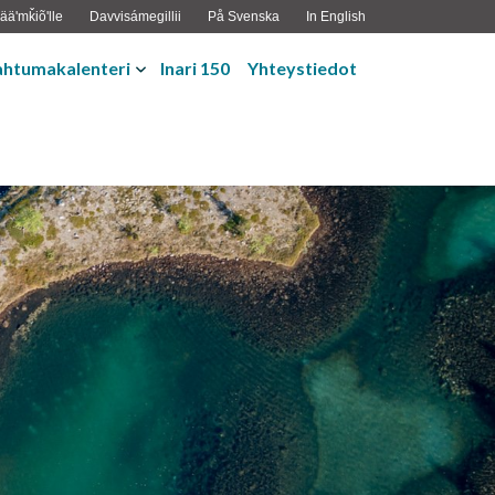
ääʹmǩiõʹlle
Davvisámegillii
På Svenska
In English
ahtumakalenteri
Inari 150
Yhteystiedot