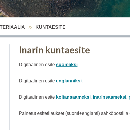
TERIAALIA
KUNTAESITE
Inarin kuntaesite
Digitaalinen esite
suomeksi
.
Digitaalinen esite
englanniksi
.
Digitaalinen esite
koltansaameksi
,
inarinsaameksi
,
Painetut esitetilaukset (suomi+englanti) sähköpostilla o