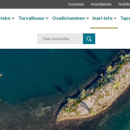
Suomeksi
Anarâškielân
Nuõrtts
nteko
Turvallisuus
Osallistuminen
Inari-info
Tap