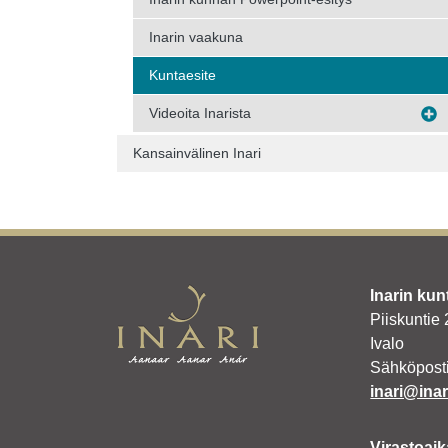
Inarin vaakuna
Kuntaesite
Videoita Inarista
Kansainvälinen Inari
Inarin kun
Piiskuntie
Ivalo
Sähköposti
inari@inari
Virastoaik