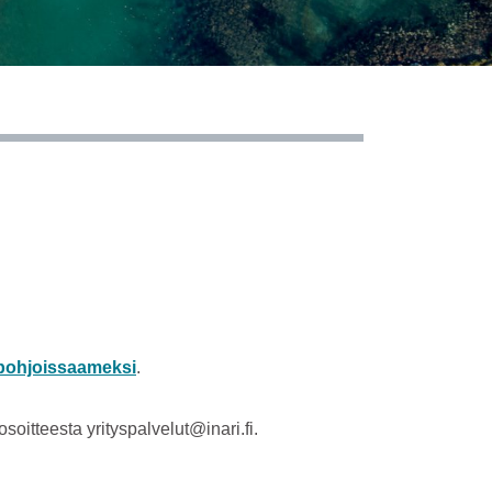
pohjoissaameksi
.
soitteesta yrityspalvelut@inari.fi.