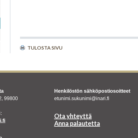
TULOSTA SIVU
ta
Henkilöstön sähköpostiosoitteet
 2, 99800
etunimi.sukunimi@inari.fi
:
Ota yhteyttä
.fi
Anna palautetta
a