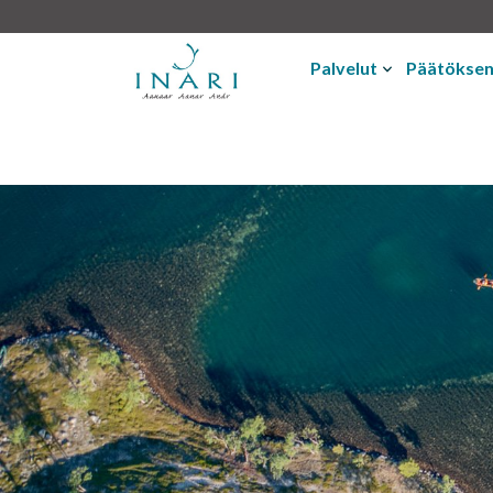
Palvelut
Päätökse