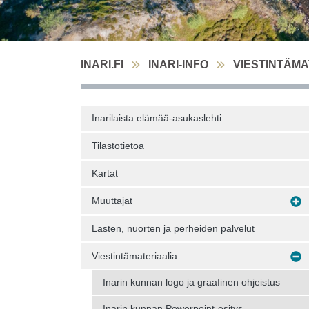
INARI.FI
INARI-INFO
VIESTINTÄMA
Inarilaista elämää-asukaslehti
Tilastotietoa
Kartat
Muuttajat
Lasten, nuorten ja perheiden palvelut
Viestintämateriaalia
Inarin kunnan logo ja graafinen ohjeistus
Inarin kunnan Powerpoint-esitys