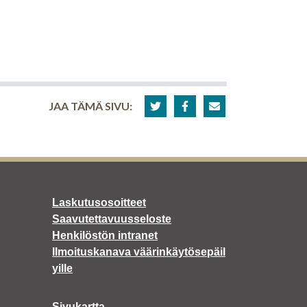
JAA TÄMÄ SIVU:
Laskutusosoitteet
Saavutettavuusseloste
Henkilöstön intranet
Ilmoituskanava väärinkäytösepäil
yille
Sivukartta