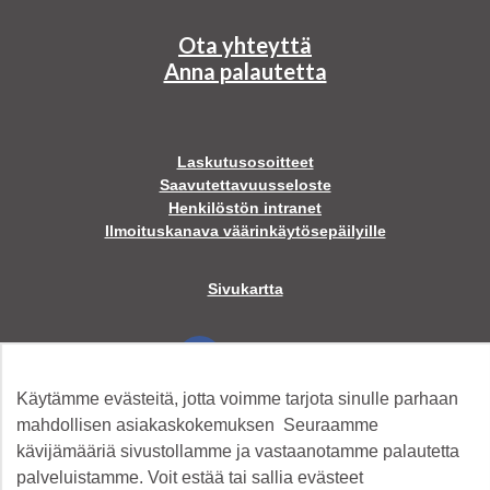
Ota yhteyttä
Anna palautetta
Laskutusosoitteet
Saavutettavuusseloste
Henkilöstön intranet
Ilmoituskanava väärinkäytösepäilyille
Sivukartta
Facebook
Käytämme evästeitä, jotta voimme tarjota sinulle parhaan
Twitter
mahdollisen asiakaskokemuksen Seuraamme
kävijämääriä sivustollamme ja vastaanotamme palautetta
palveluistamme. Voit estää tai sallia evästeet
Instagram