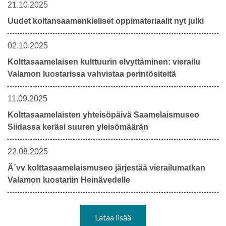
21.10.2025
Uudet koltansaamenkieliset oppimateriaalit nyt julki
02.10.2025
Kolttasaamelaisen kulttuurin elvyttäminen: vierailu
Valamon luostarissa vahvistaa perintösiteitä
11.09.2025
Kolttasaamelaisten yhteisöpäivä Saamelaismuseo
Siidassa keräsi suuren yleisömäärän
22.08.2025
Ä´vv kolttasaamelaismuseo järjestää vierailumatkan
Valamon luostariin Heinävedelle
Lataa lisää