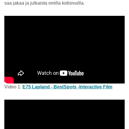
saa jakaa ja julkaista omilla kotisivuilla.
Video 1:
E75 Lapland - BestSpots -Interactive Film