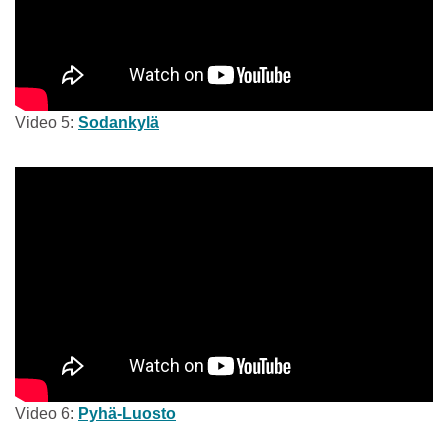
Video 5:
Sodankylä
Video 6:
Pyhä-Luosto