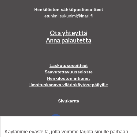
Henkilöstön sähköpostiosoitteet
etunimi.sukunimi@inari.fi
Ota yhteyttä
Anna palautetta
Laskutusosoitteet
Saavutettavuusseloste
Henkilöstön intranet
Ilmoituskanava väärinkäytösepäilyille
Sivukartta
Facebook
Käytämme evästeitä, jotta voimme tarjota sinulle parhaan