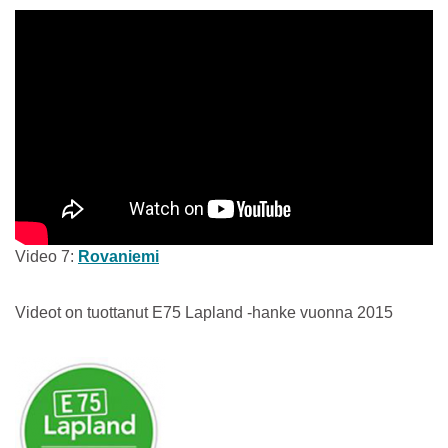
Video 7:
Rovaniemi
Videot on tuottanut E75 Lapland -hanke vuonna 2015