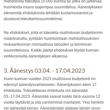
mahdollista toteuttaa 10 000 eurolla tai jotka on järkevää
huomioida osana laajempaa suunnittelua. Äänestykseen
etenevistä ehdotuksista tehdään kustannusarviot ja
alustavat toteuttamissuunnitelmat.
Ne ehdotukset, joita ei toteuteta osallistuvan budjetoinnin
määrärahalla, pyritään huomioimaan mahdollisuuksien
mukaankunnan normaalissa talouden ja toiminnan
suunnittelussa. Kaikki jätetyt ehdotukset löydät kunnan
verkkosivuilta äänestyksen alkaessa.
3. Äänestys 03.04. - 17.04.2023
Inarin kunnan vuoden 2023 osallistuva budjetointi on
edennyt äänestysvaiheeseen. Äänestykseen eteni 17
ehdotusta. Toteutettavaa ehdotusta voi äänestää
03.-17.04.2023. Äänestää saavat kaikki tänä vuonna 12
vuotta täyttävät ja sitä vanhemmat inarilaiset. Yksi henkilö
voi äänestää kerran. Äänestämään pääsee tämän sivun