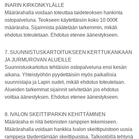
INARIN KIRKONKYLÄLLE
Määrärahalla voidaan toteuttaa taideteoksen hankinta
ostopalveluna. Teokseen käytettäisiin koko 10 000€
määräraha. Sijainnista päätetään tarkemmin, mikäli
ehdotus toteutetaan. Ehdotus etenee äänestykseen.
7. SUUNNISTUSKARTOITUKSEEN KERTTUKANKAAN
JA JURMUROVAN ALUEILLE
Suunnistuskartoitus tehtäisiin ostopalveluna ensi kesän
aikana. Yhteistyöhön pyydettäisiin myös paikallisia
suunnistajia ja Lapin sudet, mikäli ehdotus toteutetaan.
Alueiden tarkemmat sijainnit selvitetään jos ehdotus
voittaa äänestyksen. Ehdotus etenee äänestykseen.
8. IVALON SKEITTIPARKIN KEHITTÄMINEN
Määräraha ei riitä betonisten ramppien tekemiseen.
Määrärahalla voidaan hankkia Ivalon skeittipuistoon uusia
ramppeja täydentämään skeittipuistoa. Talkootöillä tehtynä