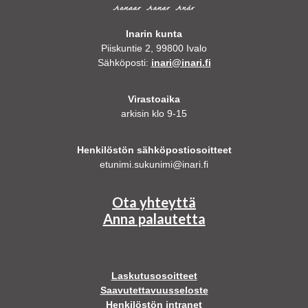
Inarin kunta
Piiskuntie 2, 99800 Ivalo
Sähköposti:
inari@inari.fi
Virastoaika
arkisin klo 9-15
Henkilöstön sähköpostiosoitteet
etunimi.sukunimi@inari.fi
Ota yhteyttä
Anna palautetta
Laskutusosoitteet
Saavutettavuusseloste
Henkilöstön intranet