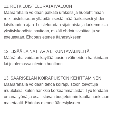
11. RETKILUISTELURATA IVALOON
Määrärahalla voidaan palkata urakoitsija huolehtimaan
retkiluisteluradan ylläpitämisestä määräaikaisesti yhden
talvikauden ajan. Luisteluradan sijainnista ja tarkemmista
yksityiskohdista sovitaan, mikäli ehdotus voittaa ja se
toteutetaan. Ehdotus etenee äänestykseen.
12. LISÄÄ LAINATTAVIA LIIKUNTAVÄLINEITÄ
Määräraha voidaan käyttää uusien välineiden hankintaan
tai jo olemassa olevien huoltoon.
13. SAARISELÄN KOIRAPUISTON KEHITTÄMINEN
Määrärahalla voidaan tehdä koirapuistoon toivottuja
muutoksia, kuten hankkia korkeammat aidat. Työ tehdään
omana työnä ja osallistuvan budjetoinnin kautta hankitaan
materiaalit. Ehdotus etenee äänestykseen.