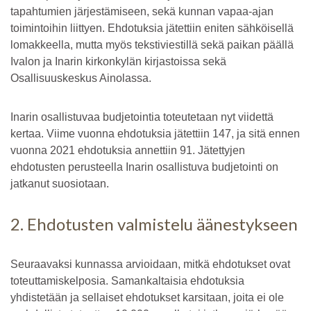
tapahtumien järjestämiseen, sekä kunnan vapaa-ajan
toimintoihin liittyen. Ehdotuksia jätettiin eniten sähköisellä
lomakkeella, mutta myös tekstiviestillä sekä paikan päällä
Ivalon ja Inarin kirkonkylän kirjastoissa sekä
Osallisuuskeskus Ainolassa.
Inarin osallistuvaa budjetointia toteutetaan nyt viidettä
kertaa. Viime vuonna ehdotuksia jätettiin 147, ja sitä ennen
vuonna 2021 ehdotuksia annettiin 91. Jätettyjen
ehdotusten perusteella Inarin osallistuva budjetointi on
jatkanut suosiotaan.
2. Ehdotusten valmistelu äänestykseen
Seuraavaksi kunnassa arvioidaan, mitkä ehdotukset ovat
toteuttamiskelposia. Samankaltaisia ehdotuksia
yhdistetään ja sellaiset ehdotukset karsitaan, joita ei ole