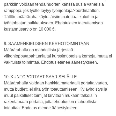
parkkiin voidaan tehdä nuorten kanssa uusia vanerisia
ramppeja, jos työlle löytyy työnjohtaja/koordinaattori.
Tällöin määräraha käytettäisiin materiaalikuluihin ja
työnjohtajan palkkaukseen. Ehdotuksen toteuttamisen
kustannusarvio on 10 000 €.
9. SAAMENKIELISEEN KERHOTOIMINTAAN
Määrärahalla on mahdollista järjestää
viikonlopputapahtumia tai kurssimuotoisia kerhoja, mutta ei
vakituista toimintaa. Ehdotus etenee äänestykseen.
10. KUNTOPORTAAT SAARISELÄLLE
Määrärahalla voidaan hankkia materiaalit portaita varten,
mutta budjetti ei riitä työn toteuttamiseen. Kyläyhdistys ja
muut paikalliset toimijat tarvitaan mukaan talkoisiin
rakentamaan portaita, jotta ehdotus on mahdollista
toteuttaa. Ehdotus etenee äänestykseen.