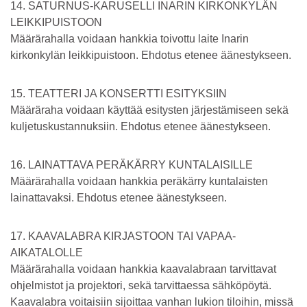
14. SATURNUS-KARUSELLI INARIN KIRKONKYLÄN
LEIKKIPUISTOON
Määrärahalla voidaan hankkia toivottu laite Inarin
kirkonkylän leikkipuistoon. Ehdotus etenee äänestykseen.
15. TEATTERI JA KONSERTTI ESITYKSIIN
Määräraha voidaan käyttää esitysten järjestämiseen sekä
kuljetuskustannuksiin. Ehdotus etenee äänestykseen.
16. LAINATTAVA PERÄKÄRRY KUNTALAISILLE
Määrärahalla voidaan hankkia peräkärry kuntalaisten
lainattavaksi. Ehdotus etenee äänestykseen.
17. KAAVALABRA KIRJASTOON TAI VAPAA-
AIKATALOLLE
Määrärahalla voidaan hankkia kaavalabraan tarvittavat
ohjelmistot ja projektori, sekä tarvittaessa sähköpöytä.
Kaavalabra voitaisiin sijoittaa vanhan lukion tiloihin, missä