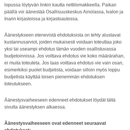
lopussa löytyvän linkin kautta nettilomakkeella. Paikan
päällä voi äänestää Osallisuuskeskus Ainolassa, Ivalon ja
Inarin kirjastoissa ja kirjastoautossa.
Äänestykseen etenevistä ehdotuksista on tehty alustavat
kustannusarviot, joiden mukaisesti voidaan toteuttaa joko
yksi tai useampi ehdotus tämän vuoden osallistuvassa
budjetoinnissa. Jos voittava ehdotus vie koko määrärahan,
ei muita toteuteta. Jos taas voittava ehdotus vie vain osan,
esimerkiksi puolet budjetista, voidaan silloin myös loppu
budjetista käyttää toisen pienemmän ehdotuksen
toteutukseen.
Äänestysvaiheeseen edenneet ehdotukset löydät tältä
sivulta äänestyksen alkaessa.
Äänestysvaiheeseen ovat edenneet seuraavat