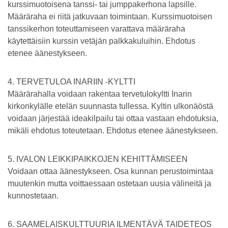
kurssimuotoisena tanssi- tai jumppakerhona lapsille.
Määräraha ei riitä jatkuvaan toimintaan. Kurssimuotoisen
tanssikerhon toteuttamiseen varattava määräraha
käytettäisiin kurssin vetäjän palkkakuluihin. Ehdotus
etenee äänestykseen.
4. TERVETULOA INARIIN -KYLTTI
Määrärahalla voidaan rakentaa tervetulokyltti Inarin
kirkonkylälle etelän suunnasta tullessa. Kyltin ulkonäöstä
voidaan järjestää ideakilpailu tai ottaa vastaan ehdotuksia,
mikäli ehdotus toteutetaan. Ehdotus etenee äänestykseen.
5. IVALON LEIKKIPAIKKOJEN KEHITTÄMISEEN
Voidaan ottaa äänestykseen. Osa kunnan perustoimintaa
muutenkin mutta voittaessaan ostetaan uusia välineitä ja
kunnostetaan.
6. SAAMELAISKULTTUURIA ILMENTÄVÄ TAIDETEOS