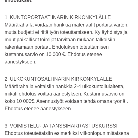
ehdotukset:
1. KUNTOPORTAAT INARIN KIRKONKYLÄLLE
Määrärahalla voidaan hankkia materiaalit portaita varten,
mutta budjetti ei riitä työn toteuttamiseen. Kyläyhdistys ja
muut paikalliset toimijat tarvitaan mukaan talkoisiin
rakentamaan portaat. Ehdotuksen toteuttamisen
kustannusarvio on 10 000 €. Ehdotus etenee
äänestykseen.
2. ULKOKUNTOSALI INARIN KIRKONKYLÄLLE
Määrärahalla voitaisiin hankkia 2-4 ulkokuntoilulaitetta,
mikäli ehdotus voittaa äänestyksen. Kustannusarvio on
koko 10 000€. Asennustyöt voidaan tehdä omana työnä..
Ehdotus etenee äänestykseen.
3. VOIMISTELU- JA TANSSIHARRASTUSKURSSI
Ehdotus toteutettaisiin esimerkiksi viikonlopun mittaisena