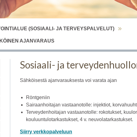
VOINTIALUE (SOSIAALI- JA TERVEYSPALVELUT)
HKÖINEN AJANVARAUS
Sosiaali- ja terveydenhuoll
Sähköisestä ajanvarauksesta voi varata ajan
Röntgeniin
Sairaanhoitajan vastaanotolle: injektiot, korvahuuh
Terveydenhoitajan vastaanotolle: rokotukset, kuulon
kouluuntulotarkastukset, 4 v. neuvolatarkastukset.
Siirry verkkopalveluun