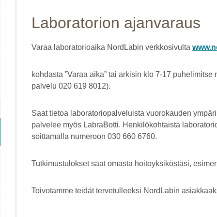
Laboratorion ajanvaraus
Varaa laboratorioaika NordLabin verkkosivulta
www.no
kohdasta ”Varaa aika” tai arkisin klo 7-17 puhelimits
palvelu 020 619 8012).
Saat tietoa laboratoriopalveluista vuorokauden ympäri
palvelee myös LabraBotti. Henkilö­kohtaista laboratori
soittamalla ­numeroon 030 660 6760.
Tutkimustulokset saat omasta hoitoyksiköstäsi, esimerki
Toivotamme teidät tervetulleeksi NordLabin asiakkaak