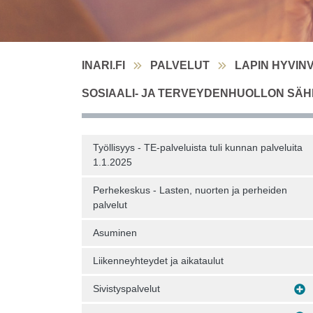
INARI.FI
PALVELUT
LAPIN HYVIN
SOSIAALI- JA TERVEYDENHUOLLON SÄ
Työllisyys - TE-palveluista tuli kunnan palveluita
1.1.2025
Perhekeskus - Lasten, nuorten ja perheiden
palvelut
Asuminen
Liikenneyhteydet ja aikataulut
Sivistyspalvelut