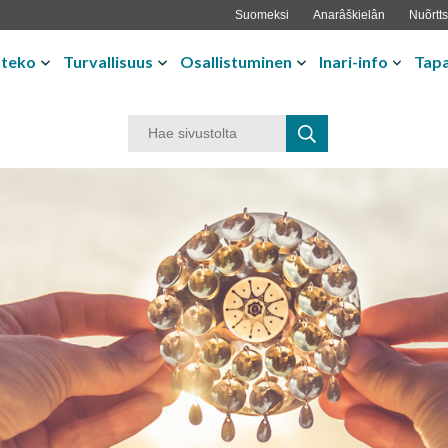
Suomeksi
Anarâškielân
Nuõrtts
nteko
Turvallisuus
Osallistuminen
Inari-info
Tap