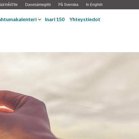
ääʹmǩiõʹlle
Davvisámegillii
På Svenska
In English
ahtumakalenteri
Inari 150
Yhteystiedot