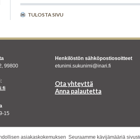
TULOSTA SIVU
ta
Henkilöstön sähköpostiosoitteet
 2, 99800
etunimi.sukunimi@inari.fi
:
Ota yhteyttä
.fi
Anna palautetta
a
 9-15
Twitter
Instagram
YouTube
mahdollisen asiakaskokemuksen Seuraamme kävijämääriä sivus