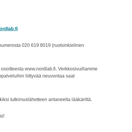
rdlab.fi
e numerosta 020 619 8019 (ruotsinkielinen
 osoitteesta www.nordlab.fi. Verkkosivuillamme
opalveluihin liittyvää neuvontaa saat
ksi tutkimuslä­hetteen antaneelta lääkäriltä.
si!