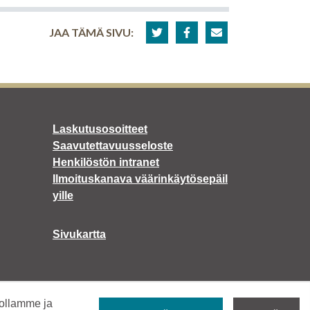
JAA TÄMÄ SIVU:
Laskutusosoitteet
Saavutettavuusseloste
Henkilöstön intranet
Ilmoituskanava väärinkäytösepäil
yille
Sivukartta
tollamme ja