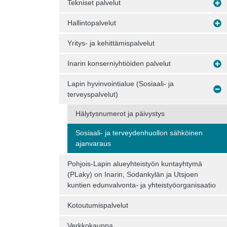
Tekniset palvelut
Hallintopalvelut
Yritys- ja kehittämispalvelut
Inarin konserniyhtiöiden palvelut
Lapin hyvinvointialue (Sosiaali- ja
terveyspalvelut)
Hälytysnumerot ja päivystys
Sosiaali- ja terveydenhuollon sähköinen
ajanvaraus
Pohjois-Lapin alueyhteistyön kuntayhtymä
(PLaky) on Inarin, Sodankylän ja Utsjoen
kuntien edunvalvonta- ja yhteistyöorganisaatio
Kotoutumispalvelut
Verkkokauppa