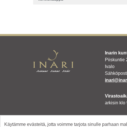
Inarin kun
Piiskuntie
Ivalo
Sähköposti
inari@inari
Virastoaik
arkisin klo
Facebook
Käytämme evästeitä, jotta voimme tarjota sinulle parhaan 