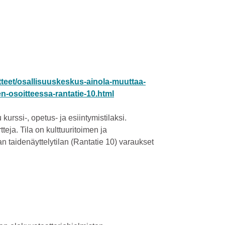
edotteet/osallisuuskeskus-ainola-muuttaa-
en-osoitteessa-rantatie-10.html
kurssi-, opetus- ja esiintymistilaksi.
teja. Tila on kulttuuritoimen ja
n taidenäyttelytilan (Rantatie 10) varaukset