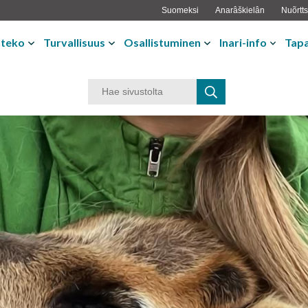
Suomeksi
Anarâškielân
Nuõrtts
nteko
Turvallisuus
Osallistuminen
Inari-info
Tap