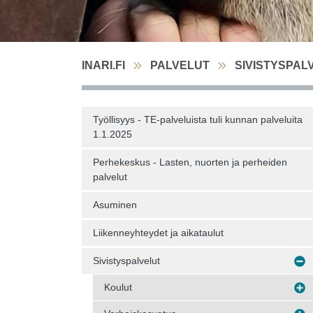
INARI.FI
PALVELUT
SIVISTYSPAL
Työllisyys - TE-palveluista tuli kunnan palveluita
1.1.2025
Perhekeskus - Lasten, nuorten ja perheiden
palvelut
Asuminen
Liikenneyhteydet ja aikataulut
Sivistyspalvelut
Koulut