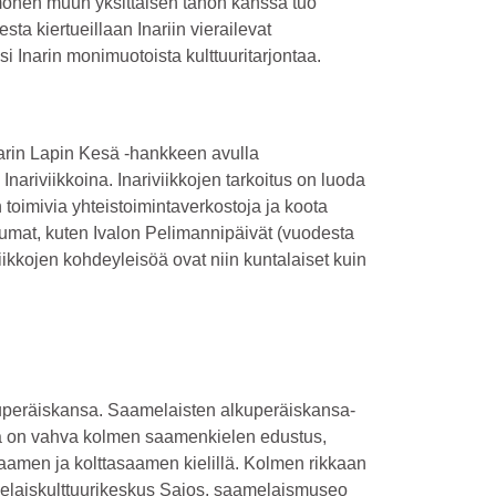
monen muun yksittäisen tahon kanssa tuo
ta kiertueillaan Inariin vierailevat
ksi Inarin monimuotoista kulttuuritarjontaa.
narin Lapin Kesä -hankkeen avulla
Inariviikkoina. Inariviikkojen tarkoitus on luoda
en toimivia yhteistoimintaverkostoja ja koota
umat, kuten Ivalon Pelimannipäivät (vuodesta
viikkojen kohdeyleisöä ovat niin kuntalaiset kuin
uperäiskansa. Saamelaisten alkuperäiskansa-
sa on vahva kolmen saamenkielen edustus,
aamen ja kolttasaamen kielillä. Kolmen rikkaan
melaiskulttuurikeskus Sajos, saamelaismuseo