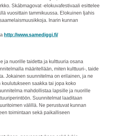
rkko. Skábmagovat -elokuvafestivaali esittelee
llä vuosittain tammikuussa. Elokuinen Ijahis
. saamelaismuusikkoja. Inarin kunnan
sa
http://www.samediggi.fi/
 ja nuorille taidetta ja kulttuuria osana
nitelmalla määritellään, miten kulttuuri-, taide
ta. Jokainen suunnitelma on erilainen, ja ne
n koulutukseen saakka tai jopa koko
nnitelma mahdollistaa lapsille ja nuorille
uuriperintöön. Suunnitelmat laaditaan
tuuritoimen välillä. Ne perustuvat kunnan
een toimintaan sekä paikalliseen