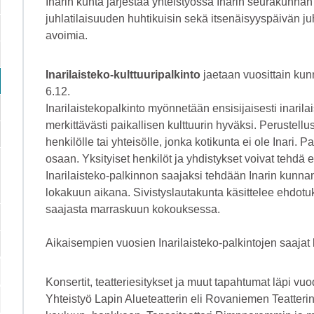
Inarin kunta järjestää yhteistyössä Inarin seurakunna
juhlatilaisuuden huhtikuisin sekä itsenäisyyspäivän juh
avoimia.
Inarilaisteko-kulttuuripalkinto
jaetaan vuosittain kun
6.12.
Inarilaistekopalkinto myönnetään ensisijaisesti inarilais
merkittävästi paikallisen kulttuurin hyväksi. Perustel
henkilölle tai yhteisölle, jonka kotikunta ei ole Inari
osaan. Yksityiset henkilöt ja yhdistykset voivat tehdä 
Inarilaisteko-palkinnon saajaksi tehdään Inarin kunnan 
lokakuun aikana. Sivistyslautakunta käsittelee ehdotuk
saajasta marraskuun kokouksessa.
Aikaisempien vuosien Inarilaisteko-palkintojen saajat l
Konsertit, teatteriesitykset ja muut tapahtumat läpi vu
Yhteistyö Lapin Alueteatterin eli Rovaniemen Teatterin