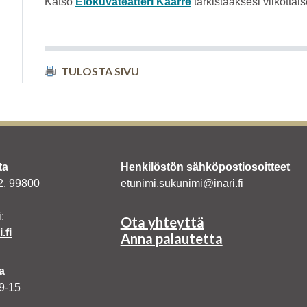
Katso
Elokuvateatteri Kaarre
tarkistaaksesi viikottai
TULOSTA SIVU
ta
Henkilöstön sähköpostiosoitteet
 2, 99800
etunimi.sukunimi@inari.fi
:
Ota yhteyttä
.fi
Anna palautetta
a
 9-15