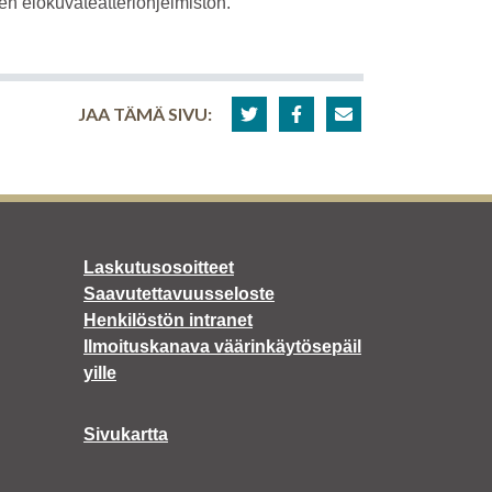
sen elokuvateatteriohjelmiston.
JAA TÄMÄ SIVU:
Laskutusosoitteet
Saavutettavuusseloste
Henkilöstön intranet
Ilmoituskanava väärinkäytösepäil
yille
Sivukartta