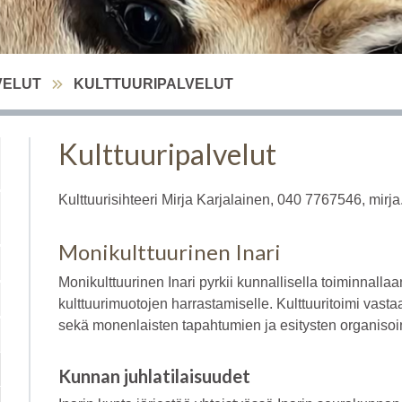
VELUT
KULTTUURIPALVELUT
Kulttuuripalvelut
Kulttuurisihteeri Mirja Karjalainen, 040 7767546, mirja
Monikulttuurinen Inari
Monikulttuurinen Inari pyrkii kunnallisella toiminnall
kulttuurimuotojen harrastamiselle. Kulttuuritoimi vasta
sekä monenlaisten tapahtumien ja esitysten organisoin
Kunnan juhlatilaisuudet