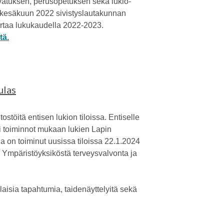
svatuksen, perusopetuksen sekä lukio-
n kesäkuun 2022 sivistyslautakunnan
ertaa lukukaudella 2022-2023.
tä.
ulas
tostöitä entisen lukion tiloissa. Entiselle
ki toiminnot mukaan lukien Lapin
ja on toiminut uusissa tiloissa 22.1.2024
Ympäristöyksiköstä terveysvalvonta ja
aisia tapahtumia, taidenäyttelyitä sekä