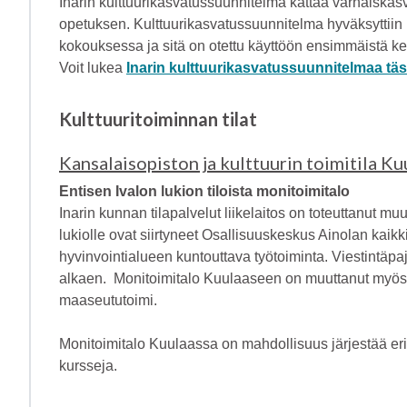
Inarin kulttuurikasvatussuunnitelma kattaa varhaiska
opetuksen. Kulttuurikasvatussuunnitelma hyväksyttii
kokouksessa ja sitä on otettu käyttöön ensimmäistä k
Voit lukea
Inarin kulttuurikasvatussuunnitelmaa täs
Kulttuuritoiminnan tilat
Kansalaisopiston ja kulttuurin toimitila Ku
Entisen Ivalon lukion tiloista monitoimitalo
Inarin kunnan tilapalvelut liikelaitos on toteuttanut muu
lukiolle ovat siirtyneet Osallisuuskeskus Ainolan kaik
hyvinvointialueen kuntouttava työtoiminta. Viestintäpa
alkaen. Monitoimitalo Kuulaaseen on muuttanut myös 
maaseututoimi.
Monitoimitalo Kuulaassa on mahdollisuus järjestää eril
kursseja.