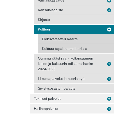
Varhaiskasvatus
Kansalaisopisto
Kirjasto
Kulttuuri
Elokuvateatteri Kaarre
Kulttuuritapahtumat Inarissa
Oummu rââst raaj - koltansaamen
kielen ja kulttuurin edistämishanke
2024-2026
Liikuntapalvelut ja nuorisotyö
Sivistysosaston palaute
Tekniset palvelut
Hallintopalvelut