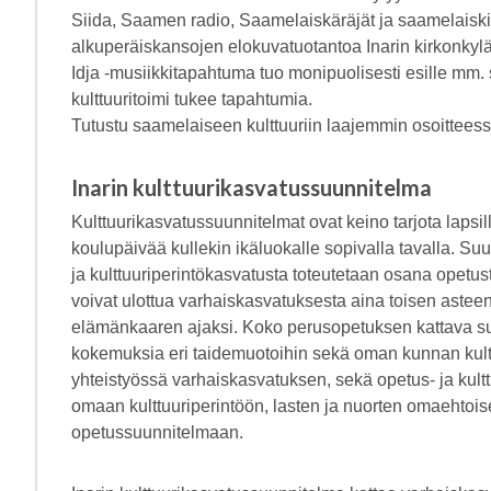
Siida, Saamen radio, Saamelaiskäräjät ja saamelaiski
alkuperäiskansojen elokuvatuotantoa Inarin kirkonkylä
Idja -musiikkitapahtuma tuo monipuolisesti esille mm
kulttuuritoimi tukee tapahtumia.
Tutustu saamelaiseen kulttuuriin laajemmin osoittees
Inarin kulttuurikasvatussuunnitelma
Kulttuurikasvatussuunnitelmat ovat keino tarjota lapsille
koulupäivää kullekin ikäluokalle sopivalla tavalla. Suun
ja kulttuuriperintökasvatusta toteutetaan osana opetus
voivat ulottua varhaiskasvatuksesta aina toisen astee
elämänkaaren ajaksi. Koko perusopetuksen kattava suu
kokemuksia eri taidemuotoihin sekä oman kunnan kultt
yhteistyössä varhaiskasvatuksen, sekä opetus- ja kult
omaan kulttuuriperintöön, lasten ja nuorten omaehtois
opetussuunnitelmaan.