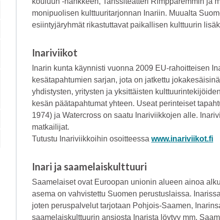
kouluun -hankkeen, Tanssiteatteri Rimpparemmin ja 
monipuolisen kulttuuritarjonnan Inariin. Muualta Suomes
esiintyjäryhmät rikastuttavat paikallisen kulttuurin lisä
Inariviikot
Inarin kunta käynnisti vuonna 2009 EU-rahoitteisen I
kesätapahtumien sarjan, jota on jatkettu jokakesäisinä 
yhdistysten, yritysten ja yksittäisten kulttuurintekijöid
kesän päätapahtumat yhteen. Useat perinteiset tapaht
1974) ja Watercross on saatu Inariviikkojen alle. Inari
matkailijat.
Tutustu Inariviikkoihin osoitteessa
www.inariviikot.fi
Inari ja saamelaiskulttuuri
Saamelaiset ovat Euroopan unionin alueen ainoa alk
asema on vahvistettu Suomen perustuslaissa. Inaris
joten peruspalvelut tarjotaan Pohjois-Saamen, Inarins
saamelaiskulttuurin ansiosta Inarista löytyy mm. Saa