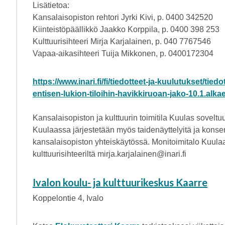
Lisätietoa:
Kansalaisopiston rehtori Jyrki Kivi, p. 0400 342520
Kiinteistöpäällikkö Jaakko Korppila, p. 0400 398 253
Kulttuurisihteeri Mirja Karjalainen, p. 040 7767546
Vapaa-aikasihteeri Tuija Mikkonen, p. 0400172304
https://www.inari.fi/fi/tiedotteet-ja-kuulutukset/ti
entisen-lukion-tiloihin-havikkiruoan-jako-10.1.alka
Kansalaisopiston ja kulttuurin toimitila Kuulas soveltuu 
Kuulaassa järjestetään myös taidenäyttelyitä ja konsert
kansalaisopiston yhteiskäytössä. Monitoimitalo Kuulaa
kulttuurisihteeriltä mirja.karjalainen@inari.fi
Ivalon koulu- ja kulttuurikeskus Kaarre
Koppelontie 4, Ivalo