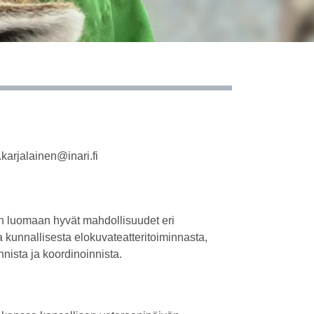
.karjalainen@inari.fi
aan luomaan hyvät mahdollisuudet eri
a kunnallisesta elokuvateatteritoiminnasta,
nista ja koordinoinnista.