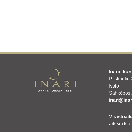
Inarin kun
Piiskuntie
Ivalo
Sähköposti
inari@inari
Virastoaik
arkisin klo