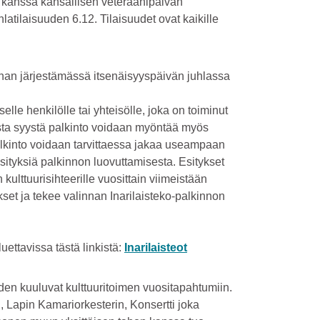
n kanssa kansallisen veteraanipäivän
latilaisuuden 6.12. Tilaisuudet ovat kaikille
nan järjestämässä itsenäisyyspäivän juhlassa
elle henkilölle tai yhteisölle, joka on toiminut
lusta syystä palkinto voidaan myöntää myös
. Palkinto voidaan tarvittaessa jakaa useampaan
esityksiä palkinnon luovuttamisesta. Esitykset
kulttuurisihteerille vuosittain viimeistään
set ja tekee valinnan Inarilaisteko-palkinnon
uettavissa tästä linkistä:
Inarilaisteot
oden kuuluvat kulttuuritoimen vuositapahtumiin.
, Lapin Kamariorkesterin, Konsertti joka