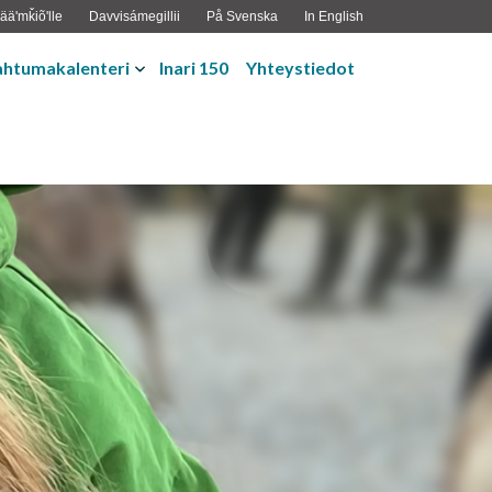
ääʹmǩiõʹlle
Davvisámegillii
På Svenska
In English
ahtumakalenteri
Inari 150
Yhteystiedot