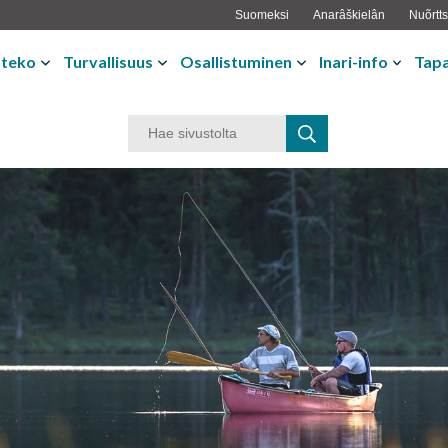
Suomeksi
Anarâškielân
Nuõrtts
nteko
Turvallisuus
Osallistuminen
Inari-info
Tap