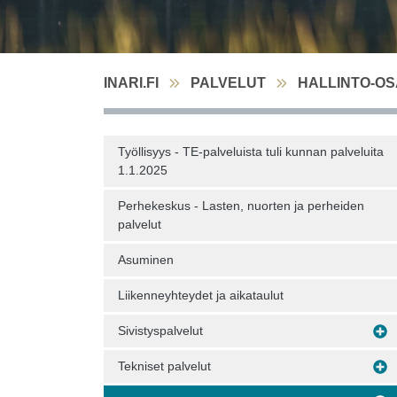
INARI.FI
PALVELUT
HALLINTO-O
Työllisyys - TE-palveluista tuli kunnan palveluita
1.1.2025
Perhekeskus - Lasten, nuorten ja perheiden
palvelut
Asuminen
Liikenneyhteydet ja aikataulut
Sivistyspalvelut
Tekniset palvelut