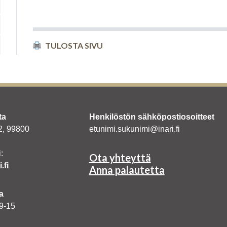
TULOSTA SIVU
ta
Henkilöstön sähköpostiosoitteet
 2, 99800
etunimi.sukunimi@inari.fi
:
Ota yhteyttä
.fi
Anna palautetta
a
 9-15