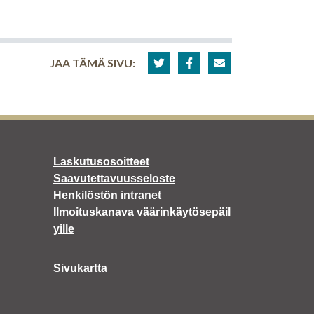
JAA TÄMÄ SIVU:
Laskutusosoitteet
Saavutettavuusseloste
Henkilöstön intranet
Ilmoituskanava väärinkäytösepäil
yille
Sivukartta