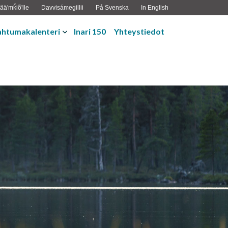
ääʹmǩiõʹlle
Davvisámegillii
På Svenska
In English
ahtumakalenteri
Inari 150
Yhteystiedot