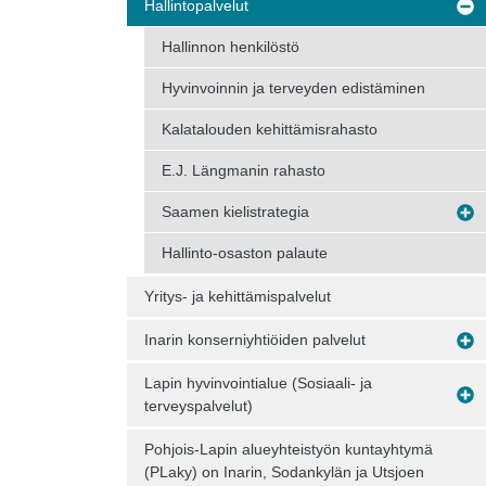
Hallintopalvelut
Hallinnon henkilöstö
Hyvinvoinnin ja terveyden edistäminen
Kalatalouden kehittämisrahasto
E.J. Längmanin rahasto
Saamen kielistrategia
Hallinto-osaston palaute
Yritys- ja kehittämispalvelut
Inarin konserniyhtiöiden palvelut
Lapin hyvinvointialue (Sosiaali- ja
terveyspalvelut)
Pohjois-Lapin alueyhteistyön kuntayhtymä
(PLaky) on Inarin, Sodankylän ja Utsjoen