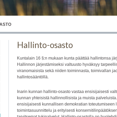
SASTO
Hallinto-osasto
Kuntalain 16 §:n mukaan kunta päättää hallintonsa järj
Hallinnon järjestämiseksi valtuusto hyväksyy tarpeell
viranomaisista sekä niiden toiminnasta, toimivallan jaos
hallintosääntöllä.
Inarin kunnan hallinto-osasto vastaa ensisijaisesti val
kunnan yhteisistä hallinnollisista ja muista palveluista.
ensisijaisesti kunnallisen demokratian toteutumiseen liit
toimintasuunnittelu ja erityisesti konsernitilinpäätök
tarvitsemat tukipalvelut. Hallinto-osastolla on huolehd