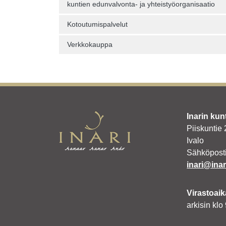
kuntien edunvalvonta- ja yhteistyöorganisaatio
Kotoutumispalvelut
Verkkokauppa
Inarin kun
Piiskuntie
Ivalo
Sähköposti
inari@inari
Virastoaik
arkisin klo