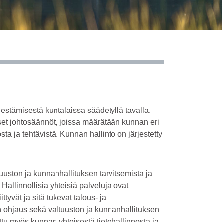
estämisestä kuntalaissa säädetyllä tavalla.
iset johtosäännöt, joissa määrätään kunnan eri
ta ja tehtävistä. Kunnan hallinto on järjestetty
tuuston ja kunnanhallituksen tarvitsemista ja
 Hallinnollisia yhteisiä palveluja ovat
tyvät ja sitä tukevat talous- ja
sen ohjaus sekä valtuuston ja kunnanhallituksen
ittu myös kunnan yhteisestä tietohallinnosta ja