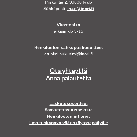
Piiskuntie 2, 99800 Ivalo
Sähköposti:
inari@inari.fi
Virastoaika
arkisin klo 9-15
Henkilöstön sähköpostiosoitteet
etunimi.sukunimi@inari.fi
Ota yhteyttä
Anna palautetta
Laskutusosoitteet
Saavutettavuusseloste
Henkilöstön intranet
Ilmoituskanava väärinkäytösepäilyille