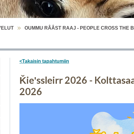
VELUT
OUMMU RÂÂST RAAJ - PEOPLE CROSS THE 
<Takaisin tapahtumiin
Ǩieʹssleirr 2026 - Kolttasa
2026