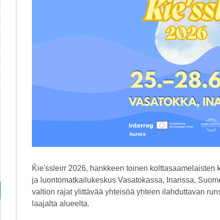
Ǩieʹssleirr 2026, hankkeen toinen kolttasaamelaisten ke
ja luontomatkailukeskus Vasatokassa, Inarissa, Suome
valtion rajat ylittävää yhteisöä yhteen ilahduttavan run
laajalta alueelta.