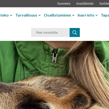
Suomeksi
Anarâškielân
Nuõrtts
nteko
Turvallisuus
Osallistuminen
Inari-info
Tap