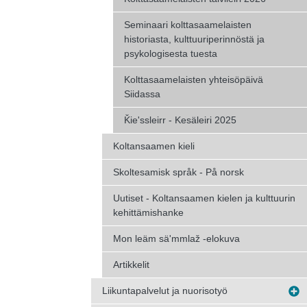
Seminaari kolttasaamelaisten
historiasta, kulttuuriperinnöstä ja
psykologisesta tuesta
Kolttasaamelaisten yhteisöpäivä
Siidassa
Ǩieʹssleirr - Kesäleiri 2025
Koltansaamen kieli
Skoltesamisk språk - På norsk
Uutiset - Koltansaamen kielen ja kulttuurin
kehittämishanke
Mon leäm säʹmmlaž -elokuva
Artikkelit
Liikuntapalvelut ja nuorisotyö