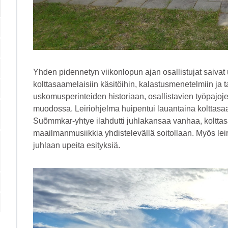
Yhden pidennetyn viikonlopun ajan osallistujat saiva
kolttasaamelaisiin käsitöihin, kalastusmenetelmiin ja
uskomusperinteiden historiaan, osallistavien työpaj
muodossa. Leiriohjelma huipentui lauantaina kolttasa
Suõmmkar-yhtye ilahdutti juhlakansaa vanhaa, kolttas
maailmanmusiikkia yhdistelevällä soitollaan. Myös leiri
juhlaan upeita esityksiä.