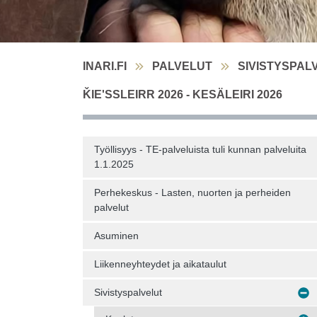
INARI.FI
PALVELUT
SIVISTYSPAL
ǨIEʹSSLEIRR 2026 - KESÄLEIRI 2026
Työllisyys - TE-palveluista tuli kunnan palveluita
1.1.2025
Perhekeskus - Lasten, nuorten ja perheiden
palvelut
Asuminen
Liikenneyhteydet ja aikataulut
Sivistyspalvelut