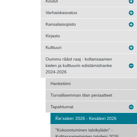
Koulut
Varhaiskasvatus
Kansalaisopisto
Kirjasto
Kulttuuri
Oummu rââst raaj - koltansaamen
kielen ja kulttuurin edistämishanke
2024-2026
Hanketiimi
Turvallisemman tilan periaatteet
Tapahtumat
Ǩieʹssleirr 2026 - Kesäleiri 2026
"Kokoontuminen talvikylään" -
Kolttasaamelaisten talvileiri 2026