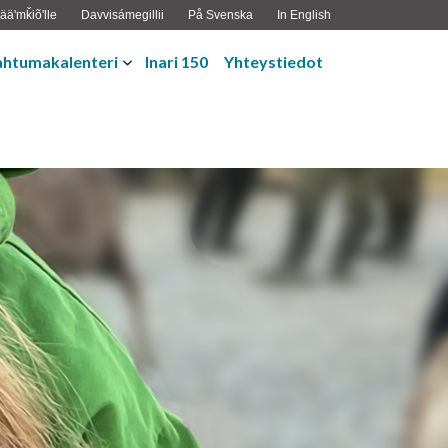
ääʹmǩiõʹlle
Davvisámegillii
På Svenska
In English
ahtumakalenteri
Inari 150
Yhteystiedot