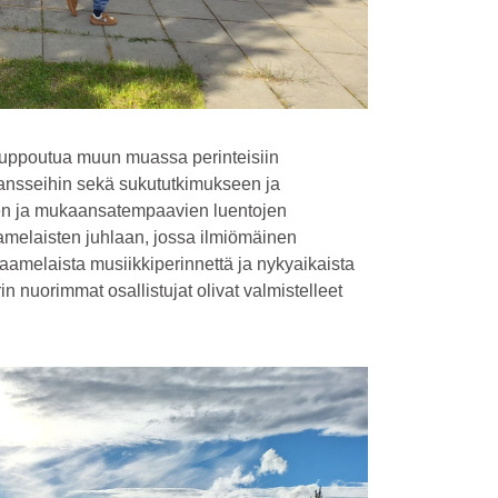
t uppoutua muun muassa perinteisiin
 tansseihin sekä sukututkimukseen ja
ojen ja mukaansatempaavien luentojen
amelaisten juhlaan, jossa ilmiömäinen
aamelaista musiikkiperinnettä ja nykyaikaista
n nuorimmat osallistujat olivat valmistelleet