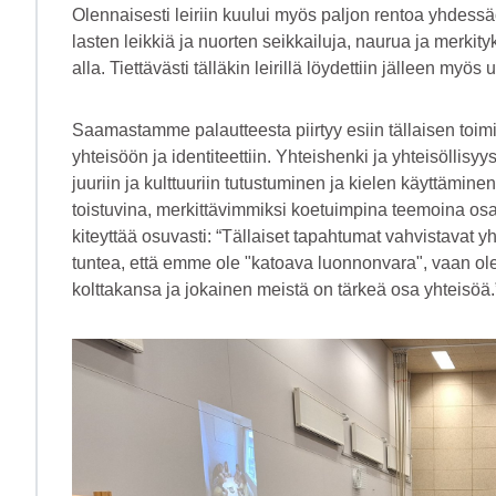
Olennaisesti leiriin kuului myös paljon rentoa yhdessäo
lasten leikkiä ja nuorten seikkailuja, naurua ja merkit
alla. Tiettävästi tälläkin leirillä löydettiin jälleen myös
Saamastamme palautteesta piirtyy esiin tällaisen toi
yhteisöön ja identiteettiin. Yhteishenki ja yhteisöllisy
juuriin ja kulttuuriin tutustuminen ja kielen käyttämin
toistuvina, merkittävimmiksi koetuimpina teemoina osal
kiteyttää osuvasti: “Tällaiset tapahtumat vahvistavat
tuntea, että emme ole "katoava luonnonvara", vaan o
kolttakansa ja jokainen meistä on tärkeä osa yhteisöä.