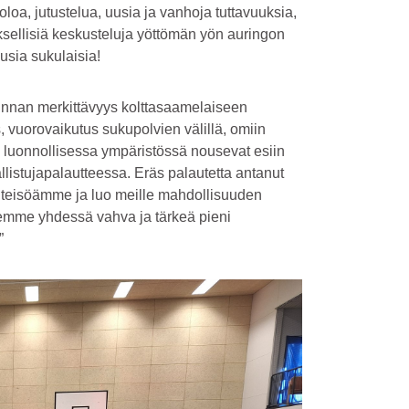
loa, jutustelua, uusia ja vanhoja tuttavuuksia,
yksellisiä keskusteluja yöttömän yön auringon
 uusia sukulaisia!
minnan merkittävyys kolttasaamelaiseen
ys, vuorovaikutus sukupolvien välillä, omiin
en luonnollisessa ympäristössä nousevat esiin
listujapalautteessa. Eräs palautetta antanut
 yhteisöämme ja luo meille mahdollisuuden
lemme yhdessä vahva ja tärkeä pieni
”