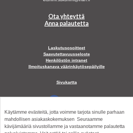
Ota yhteyttä
Anna palautetta
Laskutusosoitteet
Saavutettavuusseloste
Henkilöstön intranet
Ilmoituskanava väärinkäytösepäilyille
Sivukartta
Facebook
Käytämme evästeitä, jotta voimme tarjota sinulle parhaan
Twitter
mahdollisen asiakaskokemuksen Seuraamme
kävijämääriä sivustollamme ja vastaanotamme palautetta