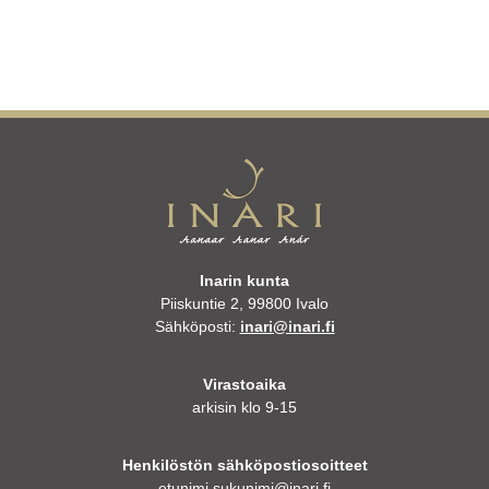
Inarin kunta
Piiskuntie 2, 99800 Ivalo
Sähköposti:
inari@inari.fi
Virastoaika
arkisin klo 9-15
Henkilöstön sähköpostiosoitteet
etunimi.sukunimi@inari.fi