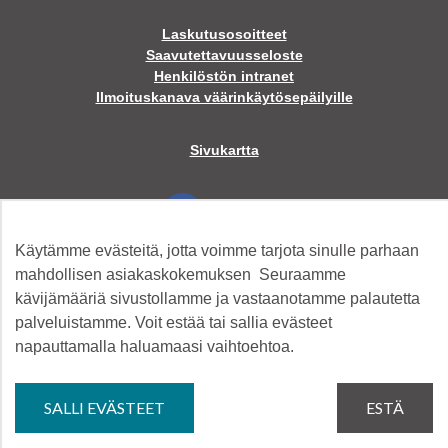
Laskutusosoitteet
Saavutettavuusseloste
Henkilöstön intranet
Ilmoituskanava väärinkäytösepäilyille
Sivukartta
Facebook
Käytämme evästeitä, jotta voimme tarjota sinulle parhaan
Twitter
mahdollisen asiakaskokemuksen Seuraamme
kävijämääriä sivustollamme ja vastaanotamme palautetta
palveluistamme. Voit estää tai sallia evästeet
Instagram
napauttamalla haluamaasi vaihtoehtoa.
YouTube
SALLI EVÄSTEET
ESTÄ