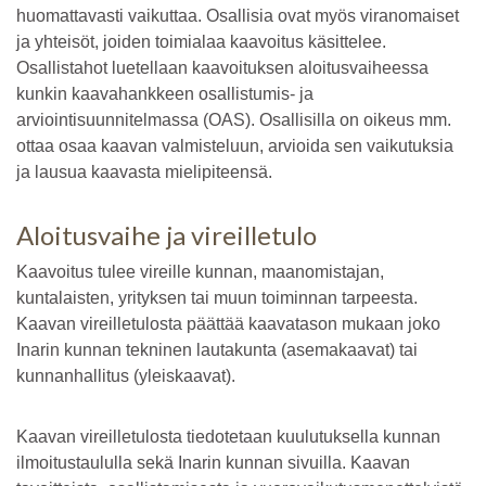
huomattavasti vaikuttaa. Osallisia ovat myös viranomaiset
ja yhteisöt, joiden toimialaa kaavoitus käsittelee.
Osallistahot luetellaan kaavoituksen aloitusvaiheessa
kunkin kaavahankkeen osallistumis- ja
arviointisuunnitelmassa (OAS). Osallisilla on oikeus mm.
ottaa osaa kaavan valmisteluun, arvioida sen vaikutuksia
ja lausua kaavasta mielipiteensä.
Aloitusvaihe ja vireilletulo
Kaavoitus tulee vireille kunnan, maanomistajan,
kuntalaisten, yrityksen tai muun toiminnan tarpeesta.
Kaavan vireilletulosta päättää kaavatason mukaan joko
Inarin kunnan tekninen lautakunta (asemakaavat) tai
kunnanhallitus (yleiskaavat).
Kaavan vireilletulosta tiedotetaan kuulutuksella kunnan
ilmoitustaululla sekä Inarin kunnan sivuilla. Kaavan