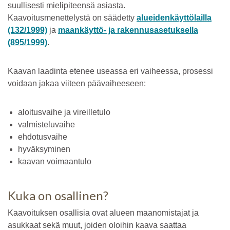
suullisesti mielipiteensä asiasta.
Kaavoitusmenettelystä on säädetty
alueidenkäyttölailla
(132/1999)
ja
maankäyttö- ja rakennusasetuksella
(895/1999)
.
Kaavan laadinta etenee useassa eri vaiheessa, prosessi
voidaan jakaa viiteen päävaiheeseen:
aloitusvaihe ja vireilletulo
valmisteluvaihe
ehdotusvaihe
hyväksyminen
kaavan voimaantulo
Kuka on osallinen?
Kaavoituksen osallisia ovat alueen maanomistajat ja
asukkaat sekä muut, joiden oloihin kaava saattaa