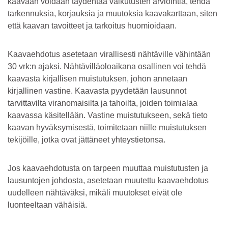
kaavaan voidaan täydentää vaikutusten arviointia, tehdä
tarkennuksia, korjauksia ja muutoksia kaavakarttaan, siten
että kaavan tavoitteet ja tarkoitus huomioidaan.
Kaavaehdotus asetetaan virallisesti nähtäville vähintään
30 vrk:n ajaksi. Nähtävilläoloaikana osallinen voi tehdä
kaavasta kirjallisen muistutuksen, johon annetaan
kirjallinen vastine. Kaavasta pyydetään lausunnot
tarvittavilta viranomaisilta ja tahoilta, joiden toimialaa
kaavassa käsitellään. Vastine muistutukseen, sekä tieto
kaavan hyväksymisestä, toimitetaan niille muistutuksen
tekijöille, jotka ovat jättäneet yhteystietonsa.
Jos kaavaehdotusta on tarpeen muuttaa muistutusten ja
lausuntojen johdosta, asetetaan muutettu kaavaehdotus
uudelleen nähtäväksi, mikäli muutokset eivät ole
luonteeltaan vähäisiä.