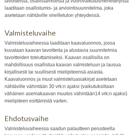
tavoitteista, osallistamisesta ja vuorovaikutusmenettelyistä
laaditaan osallistumis- ja arviointisuunnitelma, joka
asetetaan nähtäville vireilletulon yhteydessä.
Valmisteluvaihe
Valmisteluvaiheessa laaditaan kaavaluonnos, jossa
kuvataan kaavan tavoitteita ja alustavia suunnitelmia
tavoitteiden toteuttamiseksi. Kaavan osallisilla on
mahdollisuus osallistua kaavan valmisteluun ja lausua
kirjallisesti tai suullisesti mielipiteensä asiasta.
Kaavaluonnos ja muut valmisteluasiakirjat asetetaan
nähtäville vähintään 30 vrk:n ajaksi (vaikutuksiltaan
vähäinen asemakaavan muutos vähintään14 vrk:n ajaksi)
mielipiteen esittämistä varten.
Ehdotusvaihe
Valmisteluvaiheessa saadun palautteen perusteella