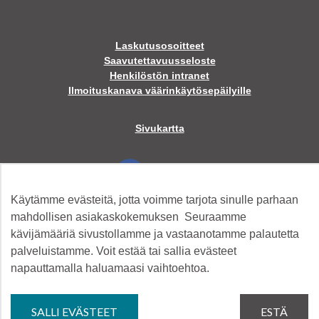
Laskutusosoitteet
Saavutettavuusseloste
Henkilöstön intranet
Ilmoituskanava väärinkäytösepäilyille
Sivukartta
Facebook
Käytämme evästeitä, jotta voimme tarjota sinulle parhaan
Twitter
mahdollisen asiakaskokemuksen Seuraamme
kävijämääriä sivustollamme ja vastaanotamme palautetta
palveluistamme. Voit estää tai sallia evästeet
Instagram
napauttamalla haluamaasi vaihtoehtoa.
YouTube
SALLI EVÄSTEET
ESTÄ