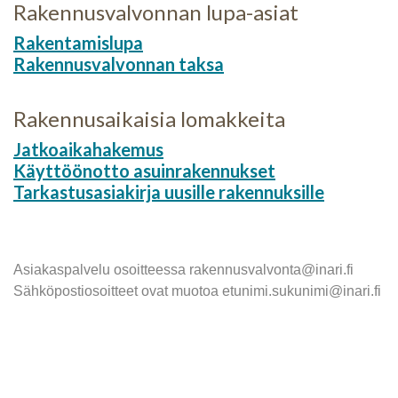
Rakennusvalvonnan lupa-asiat
Rakentamislupa
Rakennusvalvonnan taksa
Rakennusaikaisia lomakkeita
Jatkoaikahakemus
Käyttöönotto asuinrakennukset
Tarkastusasiakirja uusille rakennuksille
Asiakaspalvelu osoitteessa rakennusvalvonta@inari.fi
Sähköpostiosoitteet ovat muotoa etunimi.sukunimi@inari.fi