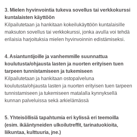
3. Mielen hyvinvointia tukeva sovellus tai verkkokurssi
kuntalaisten käyttöön
Kilpailutetaan ja hankitaan kokeilukäyttöön kuntalaisille
maksuton sovellus tai verkkokurssi, jonka avulla voi tehdä
erilaisia harjoituksia mielen hyvinvoinnin edistämiseksi.
4. Asiantuntijoille ja vanhemmille suunnattua
koulutusta/ohjausta lasten ja nuorten erityisen tuen
tarpeen tunnistamiseen ja tukemiseen
Kilpailutetaan ja hankitaan ostopalveluna
koulutusta/ohjausta lasten ja nuorten erityisen tuen tarpeen
tunnistamiseen ja tukemiseen matalalla kynnyksellä
kunnan palveluissa sekä arkielämässä
5. Yhteisöllisiä tapahtumia eri kylissä eri teemoilla
(esim. ikääntyneiden ulkoilutreffit, tarinatuokioita,
liikuntaa, kulttuuria, jne.)