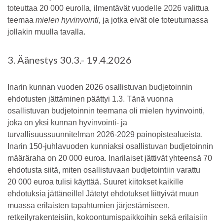
toteuttaa 20 000 eurolla, ilmentävät vuodelle 2026 valittua
teemaa
mielen hyvinvointi,
ja jotka eivät ole toteutumassa
jollakin muulla tavalla.
3. Äänestys 30.3.- 19.4.2026
Inarin kunnan vuoden 2026 osallistuvan budjetoinnin
ehdotusten jättäminen päättyi 1.3. Tänä vuonna
osallistuvan budjetoinnin teemana oli mielen hyvinvointi,
joka on yksi kunnan hyvinvointi- ja
turvallisuussuunnitelman 2026-2029 painopistealueista.
Inarin 150-juhlavuoden kunniaksi osallistuvan budjetoinnin
määräraha on 20 000 euroa. Inarilaiset jättivät yhteensä 70
ehdotusta siitä, miten osallistuvaan budjetointiin varattu
20 000 euroa tulisi käyttää. Suuret kiitokset kaikille
ehdotuksia jättäneille! Jätetyt ehdotukset liittyivät muun
muassa erilaisten tapahtumien järjestämiseen,
retkeilyrakenteisiin, kokoontumispaikkoihin sekä erilaisiin