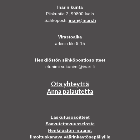
Inarin kunta
Piiskuntie 2, 99800 Ivalo
Sähköposti:
inari@inari.fi
Virastoaika
arkisin klo 9-15
Henkilöstön sähköpostiosoitteet
etunimi.sukunimi@inari.fi
Ota yhteyttä
Anna palautetta
Laskutusosoitteet
Saavutettavuusseloste
Henkilöstön intranet
Ilmoituskanava väärinkäytösepäilyille