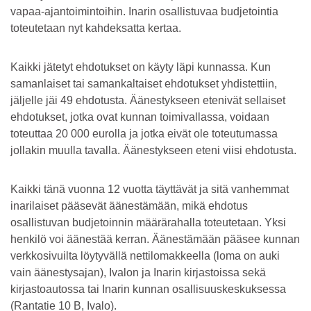
vapaa-ajantoimintoihin. Inarin osallistuvaa budjetointia
toteutetaan nyt kahdeksatta kertaa.
Kaikki jätetyt ehdotukset on käyty läpi kunnassa. Kun
samanlaiset tai samankaltaiset ehdotukset yhdistettiin,
jäljelle jäi 49 ehdotusta. Äänestykseen etenivät sellaiset
ehdotukset, jotka ovat kunnan toimivallassa, voidaan
toteuttaa 20 000 eurolla ja jotka eivät ole toteutumassa
jollakin muulla tavalla. Äänestykseen eteni viisi ehdotusta.
Kaikki tänä vuonna 12 vuotta täyttävät ja sitä vanhemmat
inarilaiset pääsevät äänestämään, mikä ehdotus
osallistuvan budjetoinnin määrärahalla toteutetaan. Yksi
henkilö voi äänestää kerran. Äänestämään pääsee kunnan
verkkosivuilta löytyvällä nettilomakkeella (loma on auki
vain äänestysajan), Ivalon ja Inarin kirjastoissa sekä
kirjastoautossa tai Inarin kunnan osallisuuskeskuksessa
(Rantatie 10 B, Ivalo).