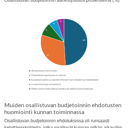
Osallistuvan budjetoinnin äänestystulos prosentteina (%):
Muiden osallistuvan budjetoinnin ehdotusten
huomiointi kunnan toiminnassa
Osallistuvan budjetoinnin ehdotuksissa oli runsaasti
kehittämiskohteita, jotka sisältyvät kunnan pitkän aikavälin