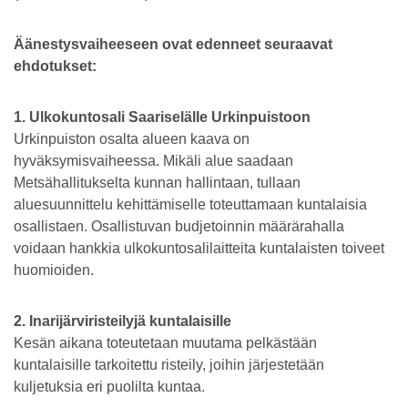
Äänestysvaiheeseen ovat edenneet seuraavat
ehdotukset:
1. Ulkokuntosali Saariselälle Urkinpuistoon
Urkinpuiston osalta alueen kaava on
hyväksymisvaiheessa. Mikäli alue saadaan
Metsähallitukselta kunnan hallintaan, tullaan
aluesuunnittelu kehittämiselle toteuttamaan kuntalaisia
osallistaen. Osallistuvan budjetoinnin määrärahalla
voidaan hankkia ulkokuntosalilaitteita kuntalaisten toiveet
huomioiden.
2. Inarijärviristeilyjä kuntalaisille
Kesän aikana toteutetaan muutama pelkästään
kuntalaisille tarkoitettu risteily, joihin järjestetään
kuljetuksia eri puolilta kuntaa.