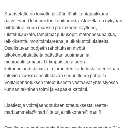
Saariselälle on toivottu pitkään lähiliikuntapaikkana
palvelevan Urkinpuiston kehittämistä. Alueella on nykyään
hiihtoalue muun muassa päiväkodin käyttöön,
luistelukaukalo, lämpimät pukukopit, matonpesupaikka,
leikkikenttä, monitoimiareena ja ulkokuntoilulaitteita.
Osallistuvan budjetin rahoituksen myötä
ulkokuntoilulaitteita päästään uusimaan ja
monipuolistamaan. Urkinpuiston alueen
kokonaisuudistamista ja tarpeiden kartoitusta toteutetaan
tulevina vuosina osallistavan suunnittelun pohjalta.
Voittajaehdotuksen toteutuksesta vastaavat yhteistyössä
kunnan tekninen toimi ja vapaa-aikatoimi.
Lisätietoja voittajaehdotuksen toteutuksesta: reetta-
mari.tammela@inari.fi ja tuija.mikkonen@inari.fi