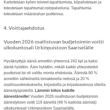
Kartoitetaan kylien toiveet tapahtumista, kilpailutetaan ja
toteutetaan tapahtumat ostopalveluna. Tapahtumia
toteutetaan määrärahan puitteissa.
4. Voittajaehdotus
Vuoden 2026 osallistuvan budjetoinnin voitti
ulkokuntosali Urkinpuistoon Saariselälle
Hyväksyttyjä ääniä annettiin yhteensä 242 kpl ja kaksi
ääntä hylättiin. Ääni hylättiin, mikäli kaikki yhteystiedot
puuttuivat tai oli valittu monta ehdotusta. Äänistä 80 %
annettiin sähköisellä lomakkeella netissä ja 20 %
osallisuuskeskuksella, kirjastoilla ja kirjastoautossa olleilla
äänestyspisteillä.
Lämmin kiitos kaikille
äänestäneille!
Vuoden 2026 osallistuvan budjetoinnin
äänestyksen voitti 119 äänellä (49 % kaikista äänistä)
ulkokuntosali Urkinpuistoon Saariselälle.