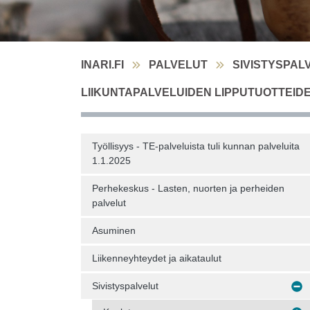
INARI.FI
PALVELUT
SIVISTYSPAL
LIIKUNTAPALVELUIDEN LIPPUTUOTTEID
Työllisyys - TE-palveluista tuli kunnan palveluita
1.1.2025
Perhekeskus - Lasten, nuorten ja perheiden
palvelut
Asuminen
Liikenneyhteydet ja aikataulut
Sivistyspalvelut