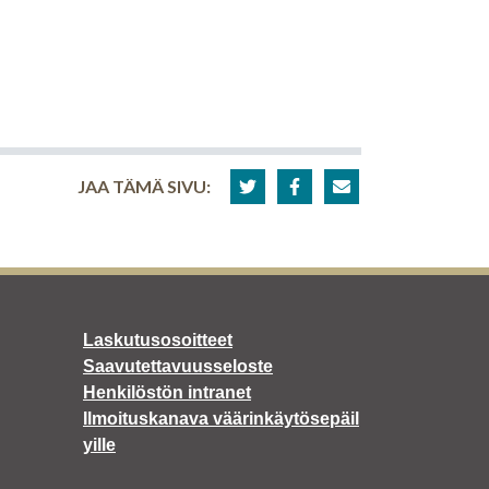
JAA TÄMÄ SIVU:
Laskutusosoitteet
Saavutettavuusseloste
Henkilöstön intranet
Ilmoituskanava väärinkäytösepäil
yille