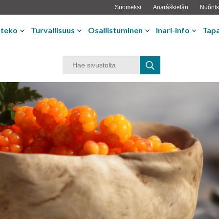
Suomeksi
Anarâškielân
Nuõrtts
nteko
Turvallisuus
Osallistuminen
Inari-info
Tap