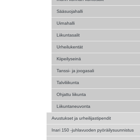
Sääsuojahalli
Uimahalli
Liikuntasalit
Urheilukentät
Kiipeilyseinä
Tanssi- ja joogasali
Talviliikunta
Ohjattu liikunta
Liikuntaneuvonta
Avustukset ja urheilijastipendit
Inari 150 -juhlavuoden pyöräilysuunnistus