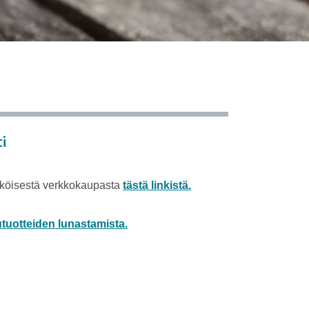
i
ähköisestä verkkokaupasta
tästä linkistä.
utuotteiden lunastamista.