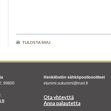
TULOSTA SIVU
ta
Henkilöstön sähköpostiosoitteet
 2, 99800
etunimi.sukunimi@inari.fi
:
Ota yhteyttä
.fi
Anna palautetta