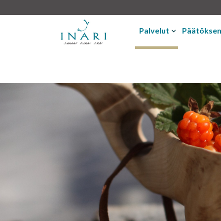
Palvelut
Päätökse