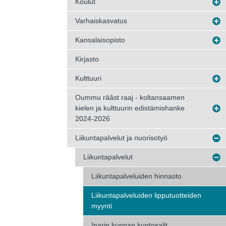
Koulut
Varhaiskasvatus
Kansalaisopisto
Kirjasto
Kulttuuri
Oummu rââst raaj - koltansaamen
kielen ja kulttuurin edistämishanke
2024-2026
Liikuntapalvelut ja nuorisotyö
Liikuntapalvelut
Liikuntapalveluiden hinnasto
Liikuntapalveluiden lipputuotteiden
myynti
Inarin kunnan kuntosalit