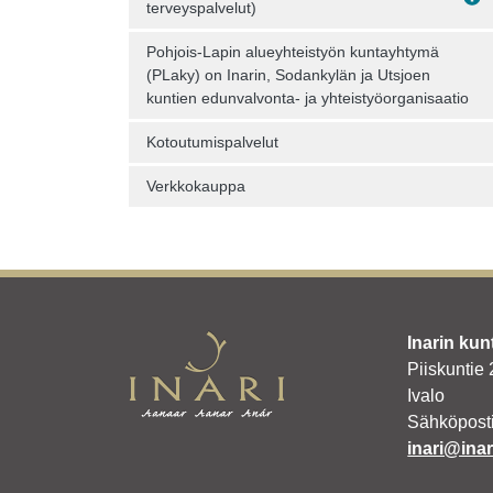
terveyspalvelut)
Pohjois-Lapin alueyhteistyön kuntayhtymä
(PLaky) on Inarin, Sodankylän ja Utsjoen
kuntien edunvalvonta- ja yhteistyöorganisaatio
Kotoutumispalvelut
Verkkokauppa
Inarin kun
Piiskuntie
Ivalo
Sähköposti
inari@inari