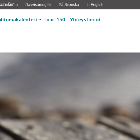
ääʹmǩiõʹlle
Davvisámegillii
På Svenska
In English
ahtumakalenteri
Inari 150
Yhteystiedot