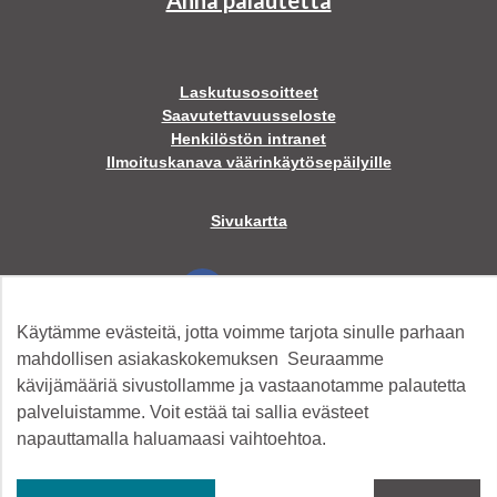
Anna palautetta
Laskutusosoitteet
Saavutettavuusseloste
Henkilöstön intranet
Ilmoituskanava väärinkäytösepäilyille
Sivukartta
Facebook
Käytämme evästeitä, jotta voimme tarjota sinulle parhaan
Twitter
mahdollisen asiakaskokemuksen Seuraamme
kävijämääriä sivustollamme ja vastaanotamme palautetta
palveluistamme. Voit estää tai sallia evästeet
Instagram
napauttamalla haluamaasi vaihtoehtoa.
YouTube