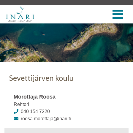
Sevettijärven koulu
Morottaja Roosa
Rehtori
040 154 7220
roosa.morottaja@inari.fi