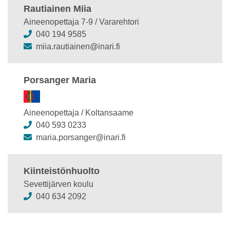
Rautiainen Miia
Aineenopettaja 7-9 / Vararehtori
040 194 9585
miia.rautiainen@inari.fi
Porsanger Maria
Aineenopettaja / Koltansaame
040 593 0233
maria.porsanger@inari.fi
Kiinteistönhuolto
Sevettijärven koulu
040 634 2092