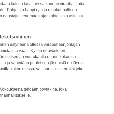
idaan kutsua tarvittaessa kunnan viranhaltijoita
der Pohjoisin Lappi ry:n ja maakunnallisen
n edustajia kertomaan ajankohtaisista asioista
llekutsuminen
 hänen estyneenä ollessa varapuheenjohtajan
nistä sitä vaatii. Kylien neuvosto on
tään seitsemän vuorokautta ennen kokousta
talla ja vähintään puolet sen jäsenistä on läsnä.
villa kokouksessa, valitaan siksi kerraksi joku
 Kokouksesta tehdään pöytäkirja, joka
nnanhallitukselle.