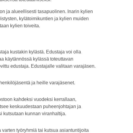
on ja alueellisesti tasapuolinen. Inarin kylien
istysten, kylätoimikuntien ja kylien muiden
taan kylien toiveita.
taja kustakin kylästä. Edustaja voi olla
taa käytännössä kylässä toteuttavan
vittu edustaja. Edustajalle valitaan varajäsen.
enkilöjäsentä ja heille varajäsenet.
vostoon kahdeksi vuodeksi kerrallaan,
litsee keskuudestaan puheenjohtajan ja
si kutsutaan kunnan viranhaltija.
 varten työryhmiä tai kutsua asiantuntijoita