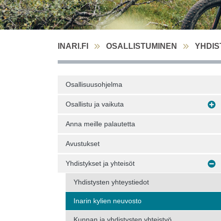
INARI.FI
OSALLISTUMINEN
YHDIS
Osallisuusohjelma
Osallistu ja vaikuta
Anna meille palautetta
Avustukset
Yhdistykset ja yhteisöt
Yhdistysten yhteystiedot
Inarin kylien neuvosto
Kunnan ja yhdistysten yhteistyö