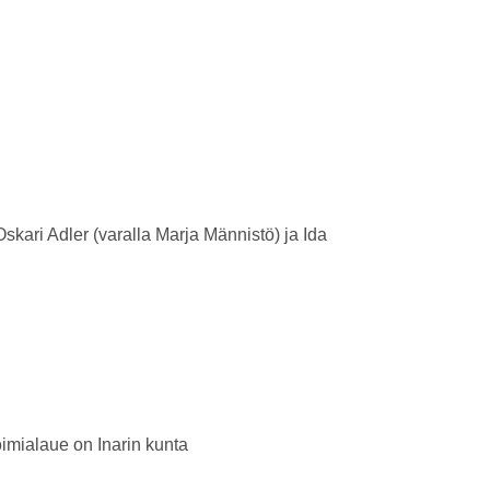
skari Adler (varalla Marja Männistö) ja Ida
oimialaue on Inarin kunta