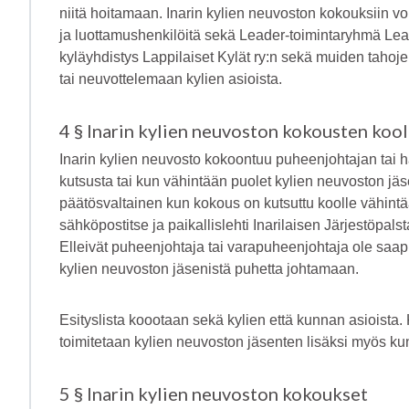
niitä hoitamaan. Inarin kylien neuvoston kokouksiin vo
ja luottamushenkilöitä sekä Leader-toimintaryhmä Lea
kyläyhdistys Lappilaiset Kylät ry:n sekä muiden tahoje
tai neuvottelemaan kylien asioista.
4 § Inarin kylien neuvoston kokousten koo
Inarin kylien neuvosto kokoontuu puheenjohtajan tai
kutsusta tai kun vähintään puolet kylien neuvoston jäse
päätösvaltainen kun kokous on kutsuttu koolle vähin
sähköpostitse ja paikallislehti Inarilaisen Järjestöpals
Elleivät puheenjohtaja tai varapuheenjohtaja ole saapu
kylien neuvoston jäsenistä puhetta johtamaan.
Esityslista koootaan sekä kylien että kunnan asioista.
toimitetaan kylien neuvoston jäsenten lisäksi myös ku
5 § Inarin kylien neuvoston kokoukset