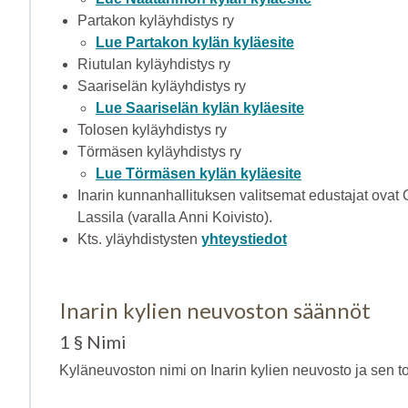
Partakon kyläyhdistys ry
Lue Partakon kylän kyläesite
Riutulan kyläyhdistys ry
Saariselän kyläyhdistys ry
Lue Saariselän kylän kyläesite
Tolosen kyläyhdistys ry
Törmäsen kyläyhdistys ry
Lue Törmäsen kylän kyläesite
Inarin kunnanhallituksen valitsemat edustajat ovat O
Lassila (varalla Anni Koivisto).
Kts. yläyhdistysten
yhteystiedot
Inarin kylien neuvoston säännöt
1 § Nimi
Kyläneuvoston nimi on Inarin kylien neuvosto ja sen t