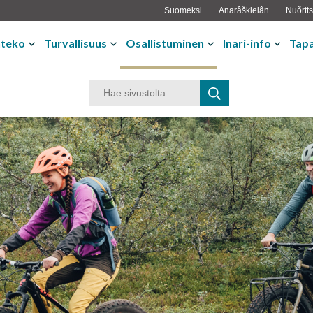
Suomeksi
Anarâškielân
Nuõrtts
nteko
Turvallisuus
Osallistuminen
Inari-info
Tap