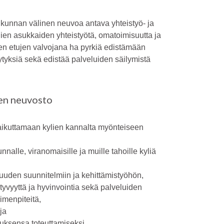
a kunnan välinen neuvoa antava yhteistyö- ja
lien asukkaiden yhteistyötä, omatoimisuutta ja
ten etujen valvojana ha pyrkiä edistämään
tyksiä sekä edistää palveluiden säilymistä
ien neuvosto
 vaikuttamaan kylien kannalta myönteiseen
nnalle, viranomaisille ja muille tahoille kyliä
suuden suunnitelmiin ja kehittämistyöhön,
tyvyyttä ja hyvinvointia sekä palveluiden
imenpiteitä,
ja
oituksensa toteuttamiseksi.