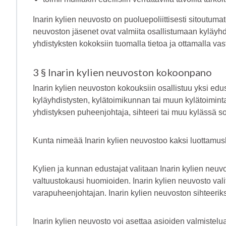
Inarin kylien neuvosto on puoluepoliittisesti sitoutumat
neuvoston jäsenet ovat valmiita osallistumaan kyläyhd
yhdistyksten kokoksiin tuomalla tietoa ja ottamalla vas
3 § Inarin kylien neuvoston kokoonpano
Inarin kylien neuvoston kokouksiin osallistuu yksi edus
kyläyhdistysten, kylätoimikunnan tai muun kylätoimin
yhdistyksen puheenjohtaja, sihteeri tai muu kylässä so
Kunta nimeää Inarin kylien neuvostoo kaksi luottamush
Kylien ja kunnan edustajat valitaan Inarin kylien neu
valtuustokausi huomioiden. Inarin kylien neuvosto va
varapuheenjohtajan. Inarin kylien neuvoston sihteerik
Inarin kylien neuvosto voi asettaa asioiden valmistelua