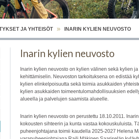
TYKSET JA YHTEISÖT
INARIN KYLIEN NEUVOSTO
Inarin kylien neuvosto
Inarin kylien neuvosto on kylien välinen sekä kylien j
kehittämiselin. Neuvoston tarkoituksena on edistää ky
kylien elinkelpoisuutta sekä toimia asukkaiden yhteis
kylien asukkaiden toimeentulomahdollisuuksien edelly
alueella ja palvelujen saamista alueelle.
Inarin kylien neuvosto on perustettu 18.10.2011. Inar
kokousten sihteerin ja kunta vastaa kokouskuluista. Tä
puheenjohtajana toimii kaudella 2025-2027 Helena Mää
varapuheenjohtajana Raili Mäkinen Saariselän kyläyhd