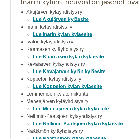
Inarin kylien neuvoston jäsenet ov
Akujärven kyläyhdistys ry
Lue Akujärven kyläesite
Inarin kyläyhdistys ry
Lue Inarin kylän kyläesite
Ivalon kyläyhdistys ry
Kaamasen kyläyhdistys ry
Lue Kaamasen kylän kyläesite
Keväjärven kyläyhdistys ry
Lue Keväjärven kylän kyläesite
Koppelon kyläyhdistys ry
Lue Koppelon kylän kyläesite
Lemmenjoen kylätoimikunta
Menesjärven kyläyhdistys ry
Lue Menesjärven kylän kyläesite
Nellimin-Paatsjoen kyläyhdistys ry
Lue Nellimin-Paatsjoen kylän kyläesite
Näätämön kyläyhdistys ry
Lue Näätänmön kylän kyläesite