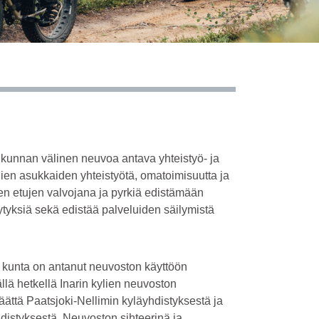
a kunnan välinen neuvoa antava yhteistyö- ja
lien asukkaiden yhteistyötä, omatoimisuutta ja
ten etujen valvojana ja pyrkiä edistämään
tyksiä sekä edistää palveluiden säilymistä
in kunta on antanut neuvoston käyttöön
llä hetkellä Inarin kylien neuvoston
ttä Paatsjoki-Nellimin kyläyhdistyksestä ja
istyksestä. Neuvoston sihteerinä ja