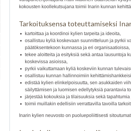
kokousten koollekutsujana toimii Inarin kunnan kehittä
Tarkoituksensa toteuttamiseksi Ina
kartoittaa ja koordinoi kylien tarpeita ja ideoita,
osallistuu kyliä koskevaan suunnitteluun ja pyrkii
päätöksentekoon kunnassa ja eri organisaatioissa,
tekee aloitteita ja esityksiä sekä antaa lausuntoja ku
koskevissa asioissa,
pyrkii vaikuttamaan kyliä koskeviin kunnan tulevai
osallistuu kunnan hallinnoimiin kehittämishankkeisi
edistää kylien elinkelpoisuutta, sen asukkaiden viih
säilyttämisen ja luomisen edellytyksiä parantavia to
järjestää kokouksia ja tilaisuuksia sekä tapahtumia 
toimii muillakin edellisiin verrattavilla tavoilla tark
Inarin kylien neuvosto on puoluepoliittisesti sitoutumat