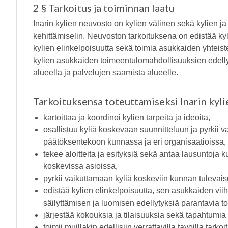
2 § Tarkoitus ja toiminnan laatu
Inarin kylien neuvosto on kylien välinen sekä kylien j
kehittämiselin. Neuvoston tarkoituksena on edistää ky
kylien elinkelpoisuutta sekä toimia asukkaiden yhteis
kylien asukkaiden toimeentulomahdollisuuksien edelly
alueella ja palvelujen saamista alueelle.
Tarkoituksensa toteuttamiseksi Inarin kyl
kartoittaa ja koordinoi kylien tarpeita ja ideoita,
osallistuu kyliä koskevaan suunnitteluun ja pyrkii
päätöksentekoon kunnassa ja eri organisaatioissa,
tekee aloitteita ja esityksiä sekä antaa lausuntoja ku
koskevissa asioissa,
pyrkii vaikuttamaan kyliä koskeviin kunnan tulevai
edistää kylien elinkelpoisuutta, sen asukkaiden viih
säilyttämisen ja luomisen edellytyksiä parantavia to
järjestää kokouksia ja tilaisuuksia sekä tapahtumia 
toimii muillakin edellisiin verrattavilla tavoilla tark