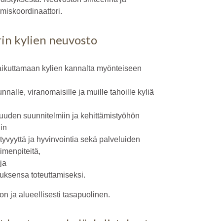
miskoordinaattori.
rin kylien neuvosto
 vaikuttamaan kylien kannalta myönteiseen
nnalle, viranomaisille ja muille tahoille kyliä
suuden suunnitelmiin ja kehittämistyöhön
in
tyvyyttä ja hyvinvointia sekä palveluiden
imenpiteitä,
ja
oituksensa toteuttamiseksi.
on ja alueellisesti tasapuolinen.