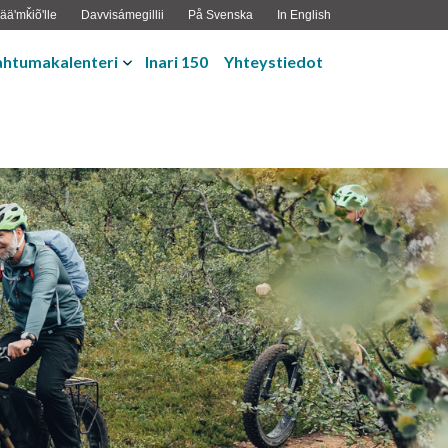
ääʹmǩiõʹlle
Davvisámegillii
På Svenska
In English
ahtumakalenteri
Inari 150
Yhteystiedot