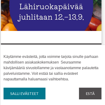
Käytämme evästeitä, jotta voimme tarjota sinulle parhaan
Inarin yrityspalvelut
mahdollisen asiakaskokemuksen Seuraamme
04.08.2026
kävijämääriä sivustollamme ja vastaanotamme palautetta
palveluistamme. Voit estää tai sallia evästeet
Elokuun yrittäjien uutiskirje on julkaistu. Uutiskirje
napauttamalla haluamaasi vaihtoehtoa.
kokoaa yhteen tietoa ajankohtaisista tapahtumista,
tilaisuuksista ja koulutuksista. Elokuun
ajankohtaisia ovat muun muassa: 📚 Lapin Liiton
SALLI EVÄSTEET
ESTÄ
tuleva...