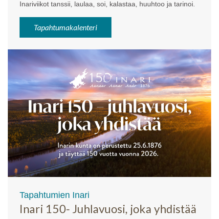
Inariviikot tanssii, laulaa, soi, kalastaa, huuhtoo ja tarinoi.
Tapahtumakalenteri
Tapahtumien Inari
Inari 150- Juhlavuosi, joka yhdistää