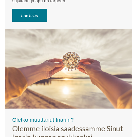
sujukaan ja apu on tarpeen.
Lue lisää
Oletko muuttanut Inariin?
Olemme iloisia saadessamme Sinut
Inarin kunnan asukkaaksi