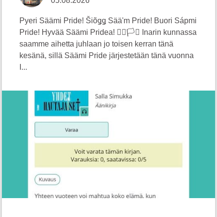
05.08.2026
Pyeri Säämi Pride! Šiõǥǥ Sääʹm Pride! Buori Sápmi
Pride! Hyvää Säämi Pridea! 🏳️‍🌈🏳️‍⚧️ Inarin kunnassa
saamme aihetta juhlaan jo toisen kerran tänä
kesänä, sillä Säämi Pride järjestetään tänä vuonna
I...