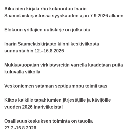
Aikuisten kirjakerho kokoontuu Inarin
Saamelaiskirjastossa syyskauden ajan 7.9.2026 alkaen
Elokuun yrittäjien uutiskirje on julkaistu
Inarin Saamelaiskirjasto kiinni keskiviikosta
sunnuntaihin 12.–16.8.2026
Mukkavuopajan virkistysreitin varrella kaadetaan puita
kuluvalla viikolla
Veskoniemen sataman septipumppu toimii taas
Kiitos kaikille tapahtumien järjestäjille ja kävijöille
vuoden 2026 Inariviikoista!
Osallisuuskeskuksen toiminta on tauolla
27.7.-16.8.2026