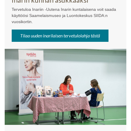
Tervetuloa Inariin -Uutena Inarin kuntalaisena voit saada
käyttöösi Saamelaismuseo ja Luontokeskus SIIDA:n
vuosikortin.
Tilaa uuden inarilaisen tervetulolahja tästä