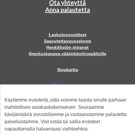
Ota yhteyttä
Anna palautetta
Laskutusosoitteet
Saavutettavuusseloste
Henkilöstön intranet
Ilmoituskanava väärinkäytösepäilyille
Sivukartta
Facebook
Käytämme evästeitä, jotta voimme tarjota sinulle parhaan
Twitter
mahdollisen asiakaskokemuksen Seuraamme
kävijämääriä sivustollamme ja vastaanotamme palautetta
palveluistamme. Voit estää tai sallia evästeet
Instagram
napauttamalla haluamaasi vaihtoehtoa.