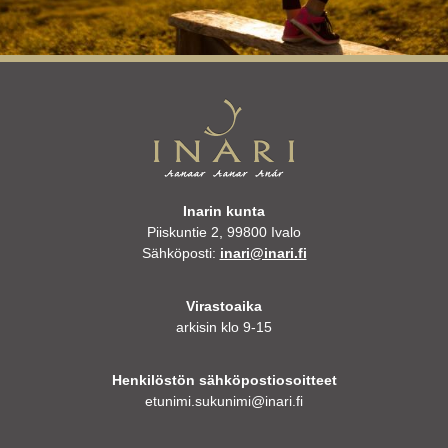
Inarin kunta
Piiskuntie 2, 99800 Ivalo
Sähköposti:
inari@inari.fi
Virastoaika
arkisin klo 9-15
Henkilöstön sähköpostiosoitteet
etunimi.sukunimi@inari.fi