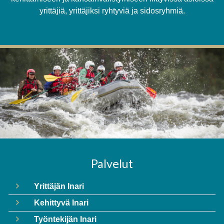
yrittäjiä, yrittäjiksi ryhtyviä ja sidosryhmiä.
Palvelut
Yrittäjän Inari
Kehittyvä Inari
Työntekijän Inari