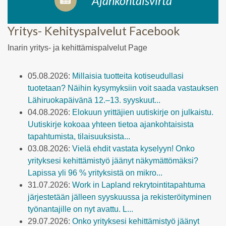
Ajankohtaisvirta
Yritys- Kehityspalvelut Facebook
Inarin yritys- ja kehittämispalvelut Page
05.08.2026:
Millaisia tuotteita kotiseudullasi
tuotetaan? Näihin kysymyksiin voit saada vastauksen
Lähiruokapäivänä 12.–13. syyskuut...
04.08.2026:
Elokuun yrittäjien uutiskirje on julkaistu.
Uutiskirje kokoaa yhteen tietoa ajankohtaisista
tapahtumista, tilaisuuksista...
03.08.2026:
Vielä ehdit vastata kyselyyn! Onko
yrityksesi kehittämistyö jäänyt näkymättömäksi?
Lapissa yli 96 % yrityksistä on mikro...
31.07.2026:
Work in Lapland rekrytointitapahtuma
järjestetään jälleen syyskuussa ja rekisteröityminen
työnantajille on nyt avattu. L...
29.07.2026:
Onko yrityksesi kehittämistyö jäänyt