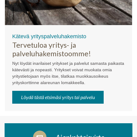
Kätevä yrityspalveluhakemisto
Tervetuloa yritys- ja
palveluhakemistoomme!
Nyt löydät inarilaiset yritykset ja palvelut samasta paikasta
kätevästi ja nopeasti. Yritykset voivat muokata omia
yritystietojaan myös itse, tilatkaa muokkausoikeus
yrityskorttinne alareunan lomakkeella.
Löydä tästä etsimäsi yritys tai palvelu