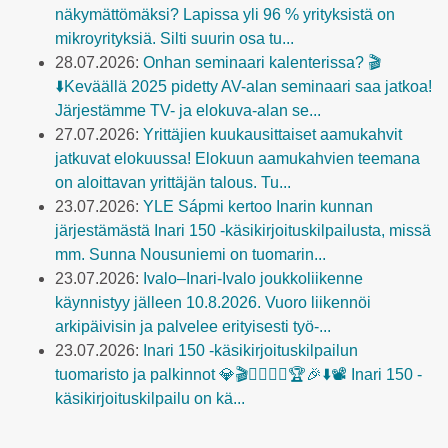
näkymättömäksi? Lapissa yli 96 % yrityksistä on
mikroyrityksiä. Silti suurin osa tu...
28.07.2026:
Onhan seminaari kalenterissa? 🎬
⬇️Keväällä 2025 pidetty AV-alan seminaari saa jatkoa!
Järjestämme TV- ja elokuva-alan se...
27.07.2026:
Yrittäjien kuukausittaiset aamukahvit
jatkuvat elokuussa! Elokuun aamukahvien teemana
on aloittavan yrittäjän talous. Tu...
23.07.2026:
YLE Sápmi kertoo Inarin kunnan
järjestämästä Inari 150 -käsikirjoituskilpailusta, missä
mm. Sunna Nousuniemi on tuomarin...
23.07.2026:
Ivalo–Inari-Ivalo joukkoliikenne
käynnistyy jälleen 10.8.2026. Vuoro liikennöi
arkipäivisin ja palvelee erityisesti työ-...
23.07.2026:
Inari 150 -käsikirjoituskilpailun
tuomaristo ja palkinnot 💎🎬👩‍⚖️🧑‍⚖️🏆🎉⬇️📽️ Inari 150 -
käsikirjoituskilpailu on kä...