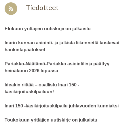
Tiedotteet
Elokuun yrittäjien uutiskirje on julkaistu
Inarin kunnan asiointi- ja julkista liikennettä koskevat
hankintapäätökset
Partakko-Näätämö-Partakko asiointilinja päättyy
heinäkuun 2026 lopussa
Ideakin riittää – osallistu Inari 150 -
käsikirjoituskilpailuun!
Inari 150 -käsikirjoituskilpailu juhlavuoden kunniaksi
Toukokuun yrittäjien uutiskirje on julkaistu