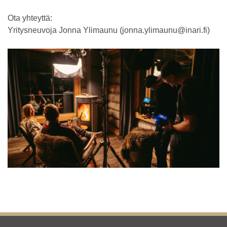
Ota yhteyttä:
Yritysneuvoja Jonna Ylimaunu (jonna.ylimaunu@inari.fi)