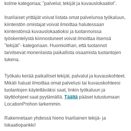
kolme kategoriaa; "palvelut, tekijät ja kuvauslokaatiot".
Inarilaiset yrittäjät voivat listata omat palvelunsa työkaluun,
kiinteistön omistajat voivat ilmoittaa halutessaan
kiinteistönsä kuvauslokaatioksi ja tuotannoissa
työskentelystä kiinnostuneet voivat ilmoittaa itsensä
"tekijät"- kategoriaan. Huomioithan, että tuotannot
tarvitsevat monenlaista paikallista osaamista tuotantojen
tukena.
Työkalu kerää paikalliset tekijät, palvalut ja kuvauskohteet.
Mikäli haluat ilmoittaa omat palvelusi tai kuvauskohteesi
tuotantojen käytettäväksi saat, linkin työkaluun ja
täyttöohjeet saat pyytämällä.
Täältä
pääset tutustumaan
LocationProhon tarkemmin.
Rakennetaan yhdessä hieno Inarilainen tekijä- ja
lokaatiopankki!