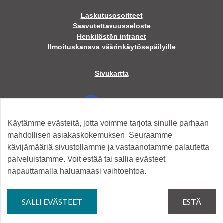
Laskutusosoitteet
Saavutettavuusseloste
Henkilöstön intranet
Ilmoituskanava väärinkäytösepäilyille
Sivukartta
Facebook
Käytämme evästeitä, jotta voimme tarjota sinulle parhaan
Twitter
mahdollisen asiakaskokemuksen Seuraamme
kävijämääriä sivustollamme ja vastaanotamme palautetta
palveluistamme. Voit estää tai sallia evästeet
Instagram
napauttamalla haluamaasi vaihtoehtoa.
YouTube
SALLI EVÄSTEET
ESTÄ