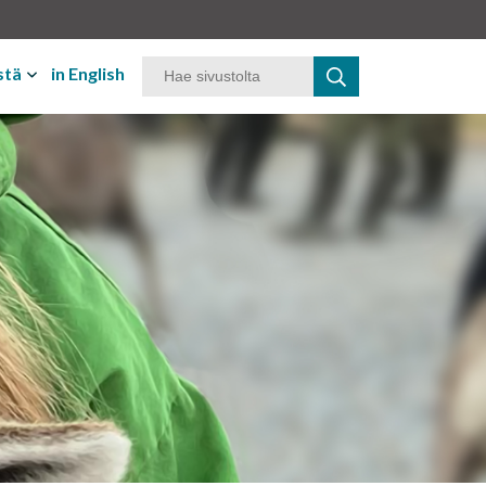
stä
in English