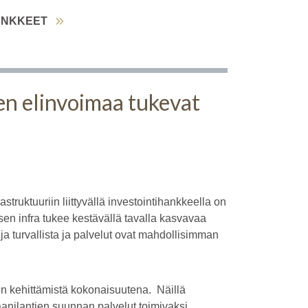
ANKKEET
en elinvoimaa tukevat
struktuuriin liittyvällä investointihankkeella on
sen infra tukee kestävällä tavalla kasvavaa
ja turvallista ja palvelut ovat mahdollisimman
jen kehittämistä kokonaisuutena. Näillä
aanilantien suunnan palvelut toimivaksi