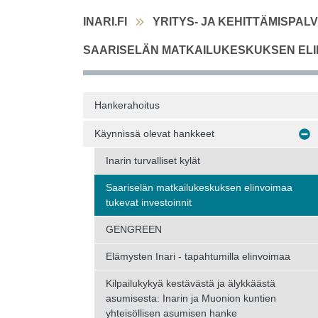
INARI.FI
YRITYS- JA KEHITTÄMISPAL
SAARISELÄN MATKAILUKESKUKSEN ELIN
Hankerahoitus
Käynnissä olevat hankkeet
Inarin turvalliset kylät
Saariselän matkailukeskuksen elinvoimaa
tukevat investoinnit
GENGREEN
Elämysten Inari - tapahtumilla elinvoimaa
Kilpailukykyä kestävästä ja älykkäästä
asumisesta: Inarin ja Muonion kuntien
yhteisöllisen asumisen hanke