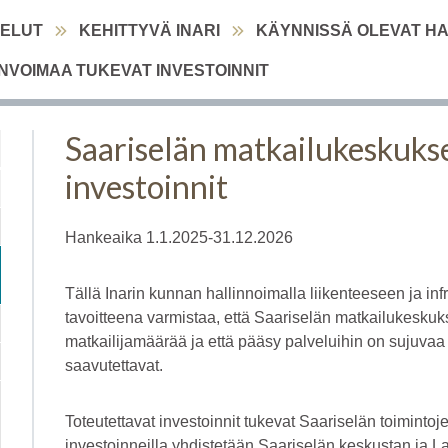
VELUT
KEHITTYVÄ INARI
KÄYNNISSÄ OLEVAT H
VOIMAA TUKEVAT INVESTOINNIT
Saariselän matkailukeskuks
investoinnit
Hankeaika 1.1.2025-31.12.2026
Tällä Inarin kunnan hallinnoimalla liikenteeseen ja infra
tavoitteena varmistaa, että Saariselän matkailukeskuk
matkailijamäärää ja että pääsy palveluihin on sujuvaa 
saavutettavat.
Toteutettavat investoinnit tukevat Saariselän toiminto
investoinneilla yhdistetään Saariselän keskustan ja L