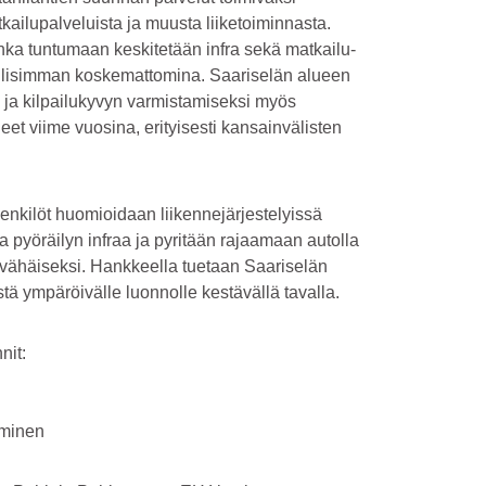
ilupalveluista ja muusta liiketoiminnasta.
ka tuntumaan keskitetään infra sekä matkailu-
dollisimman koskemattomina. Saariselän alueen
 ja kilpailukyvyn varmistamiseksi myös
et viime vuosina, erityisesti kansainvälisten
 henkilöt huomioidaan liikennejärjestelyissä
 pyöräilyn infraa ja pyritään rajaamaan autolla
 vähäiseksi. Hankkeella tuetaan Saariselän
tä ympäröivälle luonnolle kestävällä tavalla.
nit:
täminen