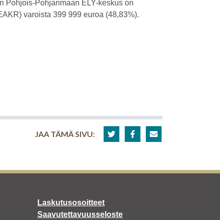
on Pohjois-Pohjanmaan ELY-keskus on
EAKR) varoista 399 999 euroa (48,83%).
JAA TÄMÄ SIVU:
Laskutusosoitteet
Saavutettavuusseloste