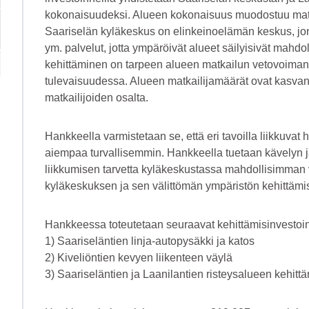
kokonaisuudeksi. Alueen kokonaisuus muodostuu matka
Saariselän kyläkeskus on elinkeinoelämän keskus, jon
ym. palvelut, jotta ympäröivät alueet säilyisivät mah
kehittäminen on tarpeen alueen matkailun vetovoiman
tulevaisuudessa. Alueen matkailijamäärät ovat kasvane
matkailijoiden osalta.
Hankkeella varmistetaan se, että eri tavoilla liikkuvat
aiempaa turvallisemmin. Hankkeella tuetaan kävelyn ja
liikkumisen tarvetta kyläkeskustassa mahdollisimman
kyläkeskuksen ja sen välittömän ympäristön kehittämis
Hankkeessa toteutetaan seuraavat kehittämisinvestoin
1) Saariseläntien linja-autopysäkki ja katos
2) Kiveliöntien kevyen liikenteen väylä
3) Saariseläntien ja Laanilantien risteysalueen kehit