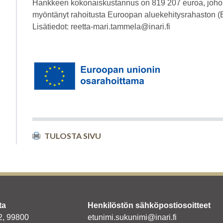
Hankkeen kokonaiskustannus on 819 207 euroa, joh
myöntänyt rahoitusta Euroopan aluekehitysrahaston (
Lisätiedot: reetta-mari.tammela@inari.fi
TULOSTA SIVU
ta
Henkilöstön sähköpostiosoitteet
 2, 99800
etunimi.sukunimi@inari.fi