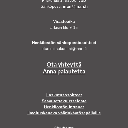
Piiskuntie 2, 99800 Ivalo
Sähköposti:
inari@inari.fi
Virastoaika
arkisin klo 9-15
Henkilöstön sähköpostiosoitteet
etunimi.sukunimi@inari.fi
Ota yhteyttä
Anna palautetta
Laskutusosoitteet
Saavutettavuusseloste
Henkilöstön intranet
Ilmoituskanava väärinkäytösepäilyille