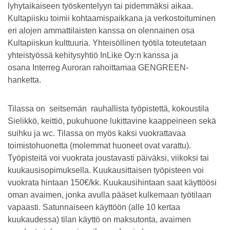
lyhytaikaiseen työskentelyyn tai pidemmäksi aikaa.
Kultapiisku toimii kohtaamispaikkana ja verkostoituminen
eri alojen ammattilaisten kanssa on olennainen osa
Kultapiiskun kulttuuria. Yhteisöllinen työtila toteutetaan
yhteistyössä kehitysyhtiö InLike Oy:n kanssa ja
osana Interreg Auroran rahoittamaa GENGREEN-
hanketta.
Tilassa on seitsemän rauhallista työpistettä, kokoustila
Sielikkö, keittiö, pukuhuone lukittavine kaappeineen sekä
suihku ja wc. Tilassa on myös kaksi vuokrattavaa
toimistohuonetta (molemmat huoneet ovat varattu).
Työpisteitä voi vuokrata joustavasti päiväksi, viikoksi tai
kuukausisopimuksella. Kuukausittaisen työpisteen voi
vuokrata hintaan 150€/kk. Kuukausihintaan saat käyttöösi
oman avaimen, jonka avulla pääset kulkemaan työtilaan
vapaasti. Satunnaiseen käyttöön (alle 10 kertaa
kuukaudessa) tilan käyttö on maksutonta, avaimen