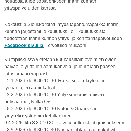
noudosta tulee sopia erikseen Inarin kunnan
yrityspalveluiden kanssa.
Kokoustila Sielikkö toimii myös tapahtumapaikka Inarin
kunnan järjestämille koulutuksille – koulutuksista
tiedotetaan Inarin kunnan yritys- ja kehittämispalveluiden
Facebook sivuilla.
Tervetuloa mukaan!
Kultapiiskussa vietetään kuukausittain avoimien ovien
päivää ja yrittäjien aamukahveja, jolloin tilaan pääsee
tutustumaan vapaasti.
15.1.2026 klo 8:30-10:30 Ratkaisuja rekrytointiin -
työnantajien aamukahvit
12.2.2026 klo 8:30-10:30 Yrityksen omistamisen
pelisäännöt, Niilka Oy
18.3.2026 klo 8:30-10:30 Ivalon & Saariselän
yritysekosysteemin kehittäminen
9.4.2026 klo 8:30-10:30 Palvelutuotteesta digibisnekseen
13.5.2026 klo 8:30-10:30 Kunnanjohtajan aamukahvit -