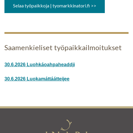
Selaa työpaikkoja | tyomarkkinatori.fi >>
Saamenkieliset työpaikkailmoitukset
30.6.2026 Luohkáoahpaheaddji
30.6.2026 Luokamáttáátteijee