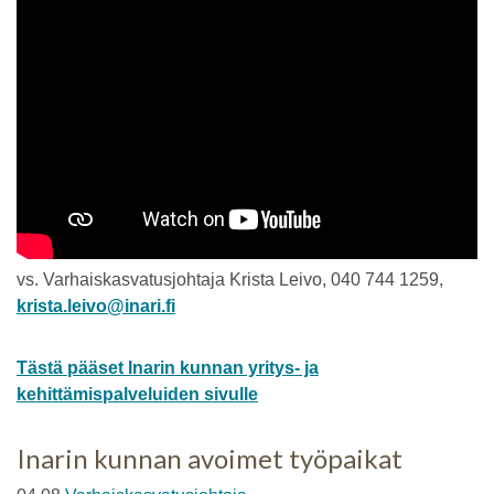
vs. Varhaiskasvatusjohtaja Krista Leivo, 040 744 1259,
krista.leivo@inari.fi
Tästä pääset Inarin kunnan yritys- ja
kehittämispalveluiden sivulle
Inarin kunnan avoimet työpaikat