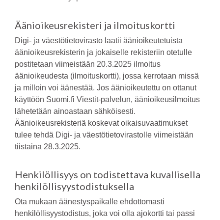
Äänioikeusrekisteri ja ilmoituskortti
Digi- ja väestötietovirasto laatii äänioikeutetuista
äänioikeusrekisterin ja jokaiselle rekisteriin otetulle
postitetaan viimeistään 20.3.2025 ilmoitus
äänioikeudesta (ilmoituskortti), jossa kerrotaan missä
ja milloin voi äänestää. Jos äänioikeutettu on ottanut
käyttöön Suomi.fi Viestit-palvelun, äänioikeusilmoitus
lähetetään ainoastaan sähköisesti.
Äänioikeusrekisteriä koskevat oikaisuvaatimukset
tulee tehdä Digi- ja väestötietovirastolle viimeistään
tiistaina 28.3.2025.
Henkilöllisyys on todistettava kuvallisella
henkilöllisyystodistuksella
Ota mukaan äänestyspaikalle ehdottomasti
henkilöllisyystodistus, joka voi olla ajokortti tai passi