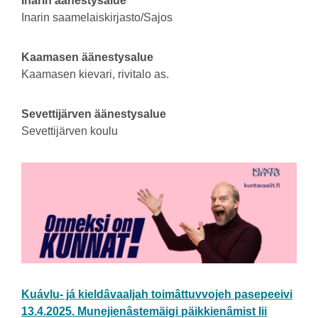
Inarin äänestysalue
Inarin saamelaiskirjasto/Sajos
Kaamasen äänestysalue
Kaamasen kievari, rivitalo as.
Sevettijärven äänestysalue
Sevettijärven koulu
Kuávlu- já kieldâvaaljah toimâttuvvojeh pasepeeivi
13.4.2025. Munejienâstemäigi päikkienâmist lii