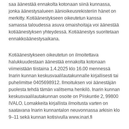
saa äänestää ennakolta kotonaan siinä kunnassa,
jonka äänestysalueen äänioikeusrekisteriin hänet on
merkitty. Kotiäänestykseen oikeutetun kanssa
samassa taloudessa asuva omaishoitaja voi äänestää
kotiäänestyksen yhteydessä. Kotiäänestys suoritetaan
ennakkoäänestysaikana.
Kotiäänestykseen oikeutetun on ilmoitettava
halukkuudestaan äänestää ennakolta kotonaan
viimeistään tiistaina 1.4.2025 klo 16.00 mennessä
Inarin kunnan keskusvaalilautakunnalle kirjallisesti tai
puhelimitse 0405698912. Ilmoituksen voi äänestäjän
puolesta tehdä tämän valitsema henkilö. Inarin kunnan
keskusvaalilautakunnan osoite on Piiskuntie 2, 99800
IVALO. Lomakkeita kirjallista ilmoitusta varten on
saatavana Inarin kunnantalon neuvonnassa arkisin klo
9–11 sekä kunnan kotisivulla www.inari.fi