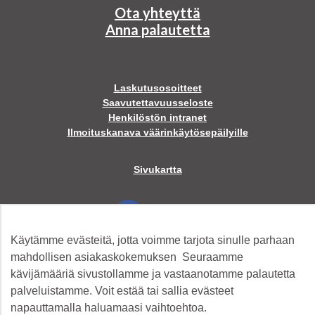
Ota yhteyttä
Anna palautetta
Laskutusosoitteet
Saavutettavuusseloste
Henkilöstön intranet
Ilmoituskanava väärinkäytösepäilyille
Sivukartta
Facebook
Käytämme evästeitä, jotta voimme tarjota sinulle parhaan
Twitter
mahdollisen asiakaskokemuksen Seuraamme
kävijämääriä sivustollamme ja vastaanotamme palautetta
palveluistamme. Voit estää tai sallia evästeet
Instagram
napauttamalla haluamaasi vaihtoehtoa.