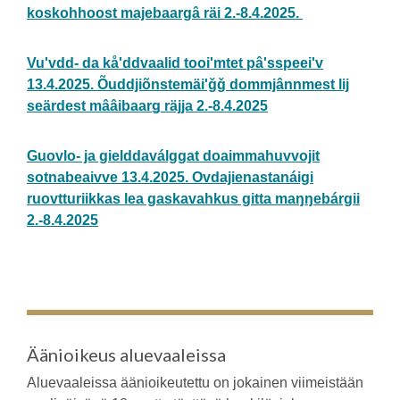
koskohhoost majebaargâ räi 2.-8.4.2025.
Vuʹvdd- da kåʹddvaalid tooiʹmtet pâʹsspeeiʹv
13.4.2025. Õuddjiõnstemäiʹǧǧ dommjânnmest lij
seärdest mââibaarǥ räjja 2.-8.4.2025
Guovlo- ja gielddaválggat doaimmahuvvojit
sotnabeaivve 13.4.2025. Ovdajienastanáigi
ruovtturiikkas lea gaskavahkus gitta maŋŋebárgii
2.-8.4.2025
Äänioikeus aluevaaleissa
Aluevaaleissa äänioikeutettu on jokainen viimeistään