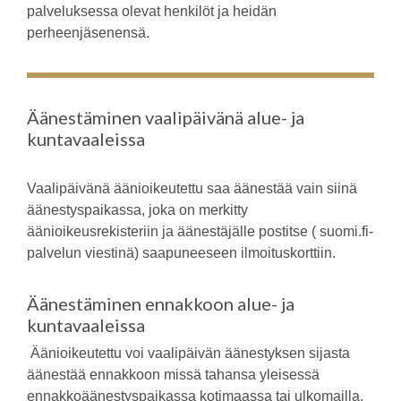
palveluksessa olevat henkilöt ja heidän
perheenjäsenensä.
Äänestäminen vaalipäivänä alue- ja
kuntavaaleissa
Vaalipäivänä äänioikeutettu saa äänestää vain siinä
äänestyspaikassa, joka on merkitty
äänioikeusrekisteriin ja äänestäjälle postitse ( suomi.fi-
palvelun viestinä) saapuneeseen ilmoituskorttiin.
Äänestäminen ennakkoon alue- ja
kuntavaaleissa
Äänioikeutettu voi vaalipäivän äänestyksen sijasta
äänestää ennakkoon missä tahansa yleisessä
ennakkoäänestyspaikassa kotimaassa tai ulkomailla.