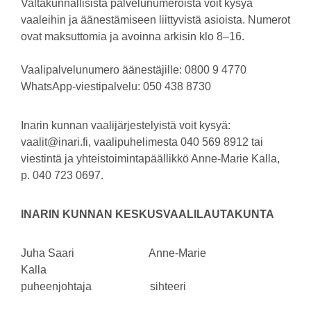
Valtakunnallisista palvelunumeroista voit kysyä
vaaleihin ja äänestämiseen liittyvistä asioista. Numerot
ovat maksuttomia ja avoinna arkisin klo 8–16.
Vaalipalvelunumero äänestäjille: 0800 9 4770
WhatsApp-viestipalvelu: 050 438 8730
Inarin kunnan vaalijärjestelyistä voit kysyä:
vaalit@inari.fi, vaalipuhelimesta 040 569 8912 tai
viestintä ja yhteistoimintapäällikkö Anne-Marie Kalla,
p. 040 723 0697.
INARIN KUNNAN KESKUSVAALILAUTAKUNTA
Juha Saari Anne-Marie
Kalla
puheenjohtaja sihteeri