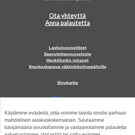
Ota yhteyttä
Anna palautetta
Laskutusosoitteet
Saavutettavuusseloste
Henkilöstön intranet
Ilmoituskanava väärinkäytösepäilyille
Sivukartta
Facebook
Käytämme evästeitä, jotta voimme tarjota sinulle parhaan
Twitter
mahdollisen asiakaskokemuksen Seuraamme
kävijämääriä sivustollamme ja vastaanotamme palautetta
palveluistamme. Voit estää tai sallia evästeet