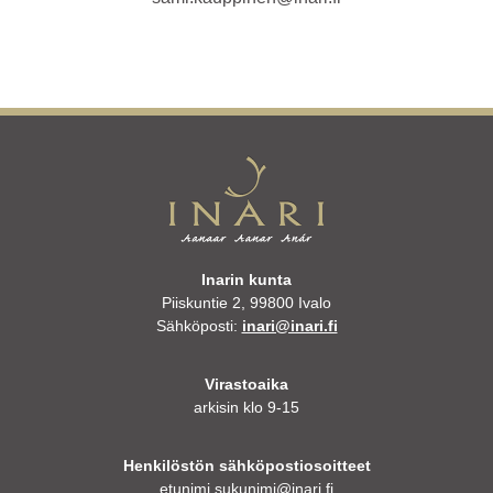
Inarin kunta
Piiskuntie 2, 99800 Ivalo
Sähköposti:
inari@inari.fi
Virastoaika
arkisin klo 9-15
Henkilöstön sähköpostiosoitteet
etunimi.sukunimi@inari.fi