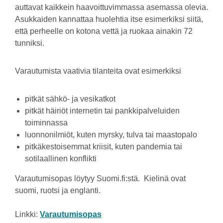
auttavat kaikkein haavoittuvimmassa asemassa olevia.
Asukkaiden kannattaa huolehtia itse esimerkiksi siitä,
että perheelle on kotona vettä ja ruokaa ainakin 72
tunniksi.
Varautumista vaativia tilanteita ovat esimerkiksi
pitkät sähkö- ja vesikatkot
pitkät häiriöt internetin tai pankkipalveluiden
toiminnassa
luonnonilmiöt, kuten myrsky, tulva tai maastopalo
pitkäkestoisemmat kriisit, kuten pandemia tai
sotilaallinen konflikti
Varautumisopas löytyy Suomi.fi:stä. Kielinä ovat
suomi, ruotsi ja englanti.
Linkki:
Varautumisopas