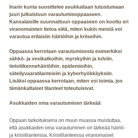
Inarin kunta suosittelee asukkaitaan tutustumaan
juuri julkaistuun varautumisoppaaseen.
Kansalaisille suunnattuun oppaaseen on koottu eri
viranomaisten tietoa siitä, miten kukin meistä voi
varautua erilaisiin häiriöihin ja kriiseihin.
Oppaassa kerrotaan varautumisesta esimerkiksi
sähkö- ja vesikatkoihin, myrskyihin ja tulviin,
tietoliikennehäiriöihin, epidemioihin,
säteilyvaaratilanteisiin ja kyberhyökkäyksiin.
Lisäksi oppaassa kerrotaan, miten voi toimia, jos
tämänkaltaiset tilanteet toteutuisivat.
Asukkaiden oma varautuminen tärkeää
Oppaan tarkoituksena on muun muassa muistuttaa,
että asukkaiden oma varautuminen on tärkeää häiriö-
ja kriisitilanteissa. Kriisitilanteessa viranomaiset