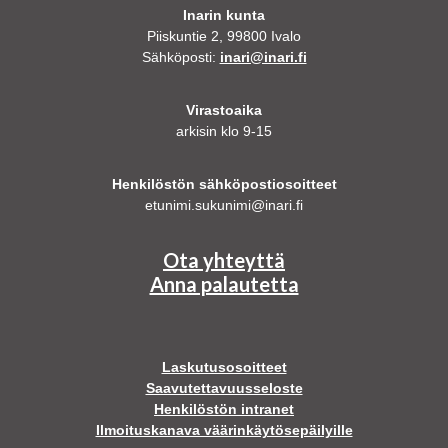
Inarin kunta
Piiskuntie 2, 99800 Ivalo
Sähköposti:
inari@inari.fi
Virastoaika
arkisin klo 9-15
Henkilöstön sähköpostiosoitteet
etunimi.sukunimi@inari.fi
Ota yhteyttä
Anna palautetta
Laskutusosoitteet
Saavutettavuusseloste
Henkilöstön intranet
Ilmoituskanava väärinkäytösepäilyille