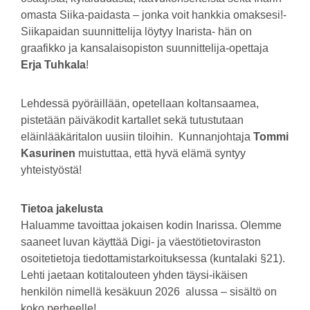
omasta Siika-paidasta – jonka voit hankkia omaksesi!-
Siikapaidan suunnittelija löytyy Inarista- hän on
graafikko ja kansalaisopiston suunnittelija-opettaja
Erja Tuhkala
!
Lehdessä pyöräillään, opetellaan koltansaamea,
pistetään päiväkodit kartallet sekä tutustutaan
eläinlääkäritalon uusiin tiloihin. Kunnanjohtaja
Tommi
Kasurinen
muistuttaa, että hyvä elämä syntyy
yhteistyöstä!
Tietoa jakelusta
Haluamme tavoittaa jokaisen kodin Inarissa. Olemme
saaneet luvan käyttää Digi- ja väestötietoviraston
osoitetietoja tiedottamistarkoituksessa (kuntalaki §21).
Lehti jaetaan kotitalouteen yhden täysi-ikäisen
henkilön nimellä kesäkuun 2026 alussa – sisältö on
koko perheelle!