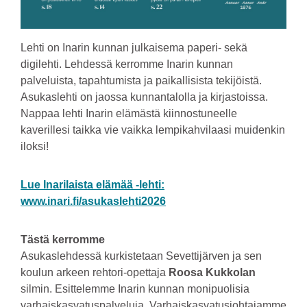
Lehti on Inarin kunnan julkaisema paperi- sekä
digilehti. Lehdessä kerromme Inarin kunnan
palveluista, tapahtumista ja paikallisista tekijöistä.
Asukaslehti on jaossa kunnantalolla ja kirjastoissa.
Nappaa lehti Inarin elämästä kiinnostuneelle
kaverillesi taikka vie vaikka lempikahvilaasi muidenkin
iloksi!
Lue Inarilaista elämää -lehti:
www.inari.fi/asukaslehti2026
Tästä kerromme
Asukaslehdessä kurkistetaan Sevettijärven ja sen
koulun arkeen rehtori-opettaja
Roosa Kukkolan
silmin. Esittelemme Inarin kunnan monipuolisia
varhaiskasvatuspalveluja. Varhaiskasvatusjohtajamme