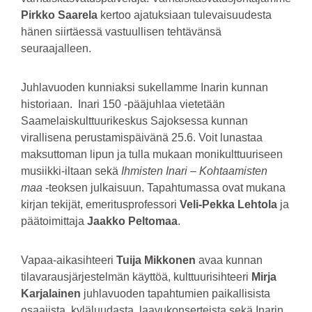
Pirkko Saarela
kertoo ajatuksiaan tulevaisuudesta
hänen siirtäessä vastuullisen tehtävänsä
seuraajalleen.
Juhlavuoden kunniaksi sukellamme Inarin kunnan
historiaan. Inari 150 -pääjuhlaa vietetään
Saamelaiskulttuurikeskus Sajoksessa kunnan
virallisena perustamispäivänä 25.6. Voit lunastaa
maksuttoman lipun ja tulla mukaan monikulttuuriseen
musiikki-iltaan sekä
Ihmisten Inari – Kohtaamisten
maa
-teoksen julkaisuun. Tapahtumassa ovat mukana
kirjan tekijät, emeritusprofessori
Veli-Pekka Lehtola
ja
päätoimittaja
Jaakko Peltomaa
.
Vapaa-aikasihteeri
Tuija Mikkonen
avaa kunnan
tilavarausjärjestelmän käyttöä, kulttuurisihteeri
Mirja
Karjalainen
juhlavuoden tapahtumien paikallisista
osaajista, kyläluudasta, laavukonserteista sekä Inarin