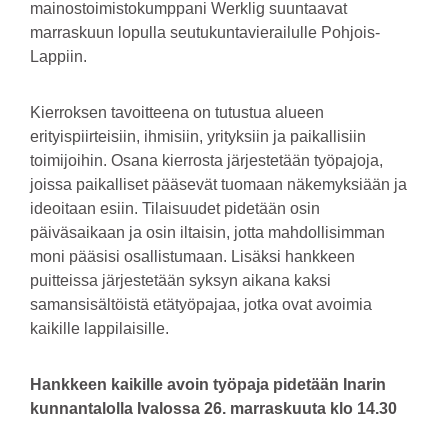
mainostoimistokumppani Werklig suuntaavat
marraskuun lopulla seutukuntavierailulle Pohjois-
Lappiin.
Kierroksen tavoitteena on tutustua alueen
erityispiirteisiin, ihmisiin, yrityksiin ja paikallisiin
toimijoihin. Osana kierrosta järjestetään työpajoja,
joissa paikalliset pääsevät tuomaan näkemyksiään ja
ideoitaan esiin. Tilaisuudet pidetään osin
päiväsaikaan ja osin iltaisin, jotta mahdollisimman
moni pääsisi osallistumaan. Lisäksi hankkeen
puitteissa järjestetään syksyn aikana kaksi
samansisältöistä etätyöpajaa, jotka ovat avoimia
kaikille lappilaisille.
Hankkeen kaikille avoin työpaja pidetään Inarin
kunnantalolla Ivalossa 26. marraskuuta klo 14.30