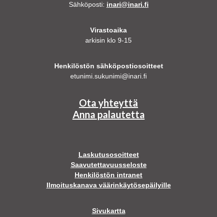
Sähköposti:
inari@inari.fi
Virastoaika
arkisin klo 9-15
Henkilöstön sähköpostiosoitteet
etunimi.sukunimi@inari.fi
Ota yhteyttä
Anna palautetta
Laskutusosoitteet
Saavutettavuusseloste
Henkilöstön intranet
Ilmoituskanava väärinkäytösepäilyille
Sivukartta