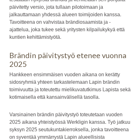
päivitetty versio, jota tullaan pilotoimaan ja
jalkauttamaan yhdessä alueen toimijoiden kanssa.
Tavoitteena on vahvistaa brändiosaamista ja -
ajattelua, joka tukee sekä yritysten kilpailukykyä että
kuntien kehittämistyötä.
Brändin päivitystyö etenee vuonna
2025
Hankkeen ensimmäisen vuoden aikana on kerätty
sidosryhmiä yhteen tarkastelemaan Lapin brändin
toimivuutta ja toteutettu mielikuvatutkimus Lapista sekä
kotimaisella että kansainvälisellä tasolla.
Varsinainen brändin päivitystyö toteutetaan vuoden
2025 aikana yhteistyössä Werkligin kanssa. Työ jatkuu
syksyn 2025 seutukuntakierroksella, jonka tavoitteena
on syventää ymmärrystä Lapin alueellisista