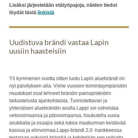
Lisäksi järjestetään etätyöpajoja, näiden tiedot
löydät tästä
linkistä
Uudistuva brändi vastaa Lapin
uusiin haasteisiin
Yli kymmenen vuotta sitten luotu Lapin aluebrändi on
nyt päivityksen alla. Viime vuosien toimintaympäristön
muutokset ovat tehneet brändin painopisteiden
tarkastelusta ajankohtaista. Tunnistettavan ja
yhtenäisen aluebrändin avulla Lappi voi vahvistaa
vetovoimaansa ja pitovoimaansa, houkutella uusia
asukkaita ja osaajia sekä tukea maakunnan kestävää
kasvua ja elinvoimaa.Lappi-brändi 2.0 -hankkeessa
testataan nykyistä brändiä ja kehitetään sen pohjalta