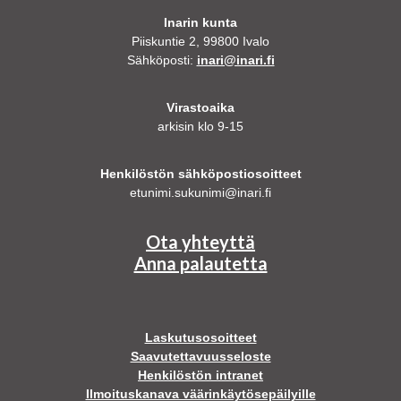
Inarin kunta
Piiskuntie 2, 99800 Ivalo
Sähköposti:
inari@inari.fi
Virastoaika
arkisin klo 9-15
Henkilöstön sähköpostiosoitteet
etunimi.sukunimi@inari.fi
Ota yhteyttä
Anna palautetta
Laskutusosoitteet
Saavutettavuusseloste
Henkilöstön intranet
Ilmoituskanava väärinkäytösepäilyille