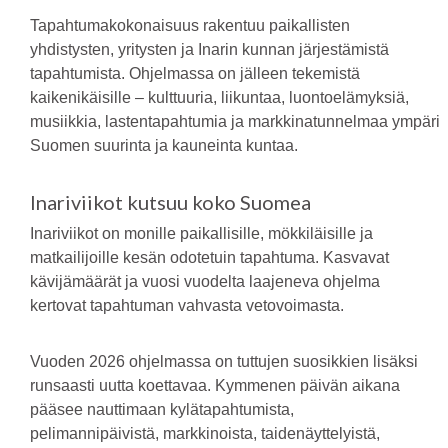
Tapahtumakokonaisuus rakentuu paikallisten
yhdistysten, yritysten ja Inarin kunnan järjestämistä
tapahtumista. Ohjelmassa on jälleen tekemistä
kaikenikäisille – kulttuuria, liikuntaa, luontoelämyksiä,
musiikkia, lastentapahtumia ja markkinatunnelmaa ympäri
Suomen suurinta ja kauneinta kuntaa.
Inariviikot kutsuu koko Suomea
Inariviikot on monille paikallisille, mökkiläisille ja
matkailijoille kesän odotetuin tapahtuma. Kasvavat
kävijämäärät ja vuosi vuodelta laajeneva ohjelma
kertovat tapahtuman vahvasta vetovoimasta.
Vuoden 2026 ohjelmassa on tuttujen suosikkien lisäksi
runsaasti uutta koettavaa. Kymmenen päivän aikana
pääsee nauttimaan kylätapahtumista,
pelimannipäivistä, markkinoista, taidenäyttelyistä,