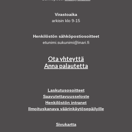
Virastoaika
arkisin klo 9-15
Henkilöstön sähköpostiosoitteet
etunimi.sukunimi@inari.fi
Ota yhteyttä
Anna palautetta
Laskutusosoitteet
Saavutettavuusseloste
Henkilöstön intranet
Ilmoituskanava väärinkäytösepäilyille
Sivukartta