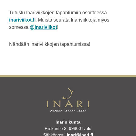
Tutustu Inariviikkojen tapahtumiin osoitteessa
inariviikot.fi
. Muista seurata Inariviikkoja myös
somessa
@inariviikot
!
Nähdään Inariviikkojen tapahtumissa!
Inarin kunta
Piiskuntie 2, 99800 Ivalo
Sähköposti:
inari@inari.fi