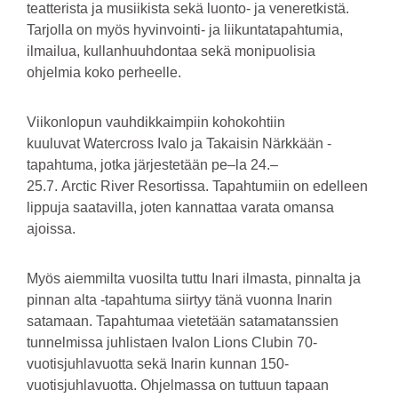
teatterista ja musiikista sekä luonto- ja veneretkistä.
Tarjolla on myös hyvinvointi- ja liikuntatapahtumia,
ilmailua, kullanhuuhdontaa sekä monipuolisia
ohjelmia koko perheelle.
Viikonlopun vauhdikkaimpiin kohokohtiin
kuuluvat Watercross Ivalo ja Takaisin Närkkään -
tapahtuma, jotka järjestetään pe–la 24.–
25.7. Arctic River Resortissa. Tapahtumiin on edelleen
lippuja saatavilla, joten kannattaa varata omansa
ajoissa.
Myös aiemmilta vuosilta tuttu Inari ilmasta, pinnalta ja
pinnan alta -tapahtuma siirtyy tänä vuonna Inarin
satamaan. Tapahtumaa vietetään satamatanssien
tunnelmissa juhlistaen Ivalon Lions Clubin 70-
vuotisjuhlavuotta sekä Inarin kunnan 150-
vuotisjuhlavuotta. Ohjelmassa on tuttuun tapaan