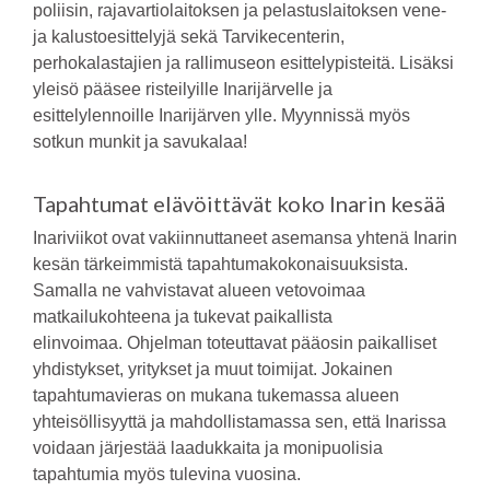
poliisin, rajavartiolaitoksen ja pelastuslaitoksen vene-
ja kalustoesittelyjä sekä Tarvikecenterin,
perhokalastajien ja rallimuseon esittelypisteitä. Lisäksi
yleisö pääsee risteilyille Inarijärvelle ja
esittelylennoille Inarijärven ylle. Myynnissä myös
sotkun munkit ja savukalaa!
Tapahtumat elävöittävät koko Inarin kesää
Inariviikot ovat vakiinnuttaneet asemansa yhtenä Inarin
kesän tärkeimmistä tapahtumakokonaisuuksista.
Samalla ne vahvistavat alueen vetovoimaa
matkailukohteena ja tukevat paikallista
elinvoimaa. Ohjelman toteuttavat pääosin paikalliset
yhdistykset, yritykset ja muut toimijat. Jokainen
tapahtumavieras on mukana tukemassa alueen
yhteisöllisyyttä ja mahdollistamassa sen, että Inarissa
voidaan järjestää laadukkaita ja monipuolisia
tapahtumia myös tulevina vuosina.