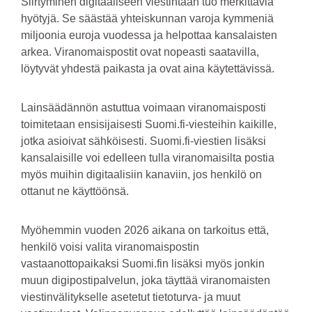
Siirtyminen digitaaliseen viestintään tuo merkittäviä
hyötyjä. Se säästää yhteiskunnan varoja kymmeniä
miljoonia euroja vuodessa ja helpottaa kansalaisten
arkea. Viranomaispostit ovat nopeasti saatavilla,
löytyvät yhdestä paikasta ja ovat aina käytettävissä.
Lainsäädännön astuttua voimaan viranomaisposti
toimitetaan ensisijaisesti Suomi.fi-viesteihin kaikille,
jotka asioivat sähköisesti. Suomi.fi-viestien lisäksi
kansalaisille voi edelleen tulla viranomaisilta postia
myös muihin digitaalisiin kanaviin, jos henkilö on
ottanut ne käyttöönsä.
Myöhemmin vuoden 2026 aikana on tarkoitus että,
henkilö voisi valita viranomaispostin
vastaanottopaikaksi Suomi.fin lisäksi myös jonkin
muun digipostipalvelun, joka täyttää viranomaisten
viestinvälitykselle asetetut tietoturva- ja muut