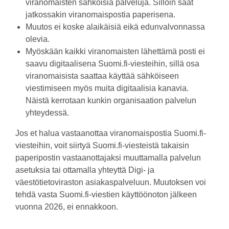
viranomaisten sähköisiä palveluja. Silloin saat
jatkossakin viranomaispostia paperisena.
Muutos ei koske alaikäisiä eikä edunvalvonnassa
olevia.
Myöskään kaikki viranomaisten lähettämä posti ei
saavu digitaalisena Suomi.fi-viesteihin, sillä osa
viranomaisista saattaa käyttää sähköiseen
viestimiseen myös muita digitaalisia kanavia.
Näistä kerrotaan kunkin organisaation palvelun
yhteydessä.
Jos et halua vastaanottaa viranomaispostia Suomi.fi-
viesteihin, voit siirtyä Suomi.fi-viesteistä takaisin
paperipostin vastaanottajaksi muuttamalla palvelun
asetuksia tai ottamalla yhteyttä Digi- ja
väestötietoviraston asiakaspalveluun. Muutoksen voi
tehdä vasta Suomi.fi-viestien käyttöönoton jälkeen
vuonna 2026, ei ennakkoon.