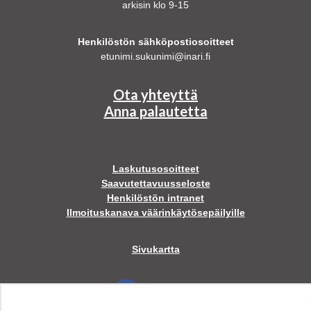
arkisin klo 9-15
Henkilöstön sähköpostiosoitteet
etunimi.sukunimi@inari.fi
Ota yhteyttä
Anna palautetta
Laskutusosoitteet
Saavutettavuusseloste
Henkilöstön intranet
Ilmoituskanava väärinkäytösepäilyille
Sivukartta
Facebook