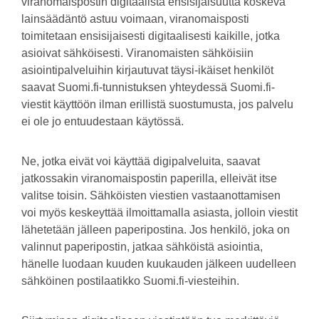
viranomaispostin digitaalista ensisijaisuutta koskeva
lainsäädäntö astuu voimaan, viranomaisposti
toimitetaan ensisijaisesti digitaalisesti kaikille, jotka
asioivat sähköisesti. Viranomaisten sähköisiin
asiointipalveluihin kirjautuvat täysi-ikäiset henkilöt
saavat Suomi.fi-tunnistuksen yhteydessä Suomi.fi-
viestit käyttöön ilman erillistä suostumusta, jos palvelu
ei ole jo entuudestaan käytössä.
Ne, jotka eivät voi käyttää digipalveluita, saavat
jatkossakin viranomaispostin paperilla, elleivät itse
valitse toisin. Sähköisten viestien vastaanottamisen
voi myös keskeyttää ilmoittamalla asiasta, jolloin viestit
lähetetään jälleen paperipostina. Jos henkilö, joka on
valinnut paperipostin, jatkaa sähköistä asiointia,
hänelle luodaan kuuden kuukauden jälkeen uudelleen
sähköinen postilaatikko Suomi.fi-viesteihin.