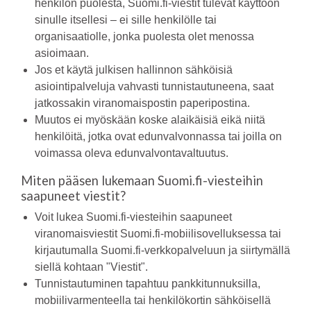
henkilön puolesta, Suomi.fi-viestit tulevat käyttöön
sinulle itsellesi – ei sille henkilölle tai
organisaatiolle, jonka puolesta olet menossa
asioimaan.
Jos et käytä julkisen hallinnon sähköisiä
asiointipalveluja vahvasti tunnistautuneena, saat
jatkossakin viranomaispostin paperipostina.
Muutos ei myöskään koske alaikäisiä eikä niitä
henkilöitä, jotka ovat edunvalvonnassa tai joilla on
voimassa oleva edunvalvontavaltuutus.
Miten pääsen lukemaan Suomi.fi-viesteihin
saapuneet viestit?
Voit lukea Suomi.fi-viesteihin saapuneet
viranomaisviestit Suomi.fi-mobiilisovelluksessa tai
kirjautumalla Suomi.fi-verkkopalveluun ja siirtymällä
siellä kohtaan "Viestit".
Tunnistautuminen tapahtuu pankkitunnuksilla,
mobiilivarmenteella tai henkilökortin sähköisellä