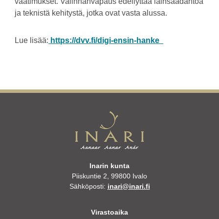
vaatimukset. Valinnanvapaus edellyttää lainsäädäntöä
ja teknistä kehitystä, jotka ovat vasta alussa.
Lue lisää:
https://dvv.fi/digi-ensin-hanke
Inarin kunta
Piiskuntie 2, 99800 Ivalo
Sähköposti:
inari@inari.fi
Virastoaika