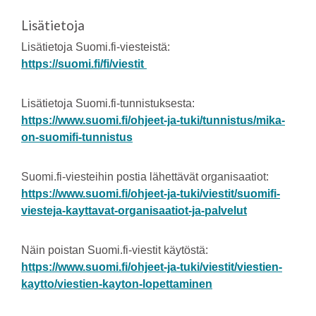
Lisätietoja
Lisätietoja Suomi.fi-viesteistä:
https://suomi.fi/fi/viestit
Lisätietoja Suomi.fi-tunnistuksesta:
https://www.suomi.fi/ohjeet-ja-tuki/tunnistus/mika-
on-suomifi-tunnistus
Suomi.fi-viesteihin postia lähettävät organisaatiot:
https://www.suomi.fi/ohjeet-ja-tuki/viestit/suomifi-
viesteja-kayttavat-organisaatiot-ja-palvelut
Näin poistan Suomi.fi-viestit käytöstä:
https://www.suomi.fi/ohjeet-ja-tuki/viestit/viestien-
kaytto/viestien-kayton-lopettaminen