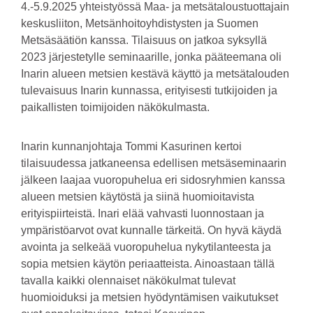
4.-5.9.2025 yhteistyössä Maa- ja metsätaloustuottajain
keskusliiton, Metsänhoitoyhdistysten ja Suomen
Metsäsäätiön kanssa. Tilaisuus on jatkoa syksyllä
2023 järjestetylle seminaarille, jonka pääteemana oli
Inarin alueen metsien kestävä käyttö ja metsätalouden
tulevaisuus Inarin kunnassa, erityisesti tutkijoiden ja
paikallisten toimijoiden näkökulmasta.
Inarin kunnanjohtaja Tommi Kasurinen kertoi
tilaisuudessa jatkaneensa edellisen metsäseminaarin
jälkeen laajaa vuoropuhelua eri sidosryhmien kanssa
alueen metsien käytöstä ja siinä huomioitavista
erityispiirteistä. Inari elää vahvasti luonnostaan ja
ympäristöarvot ovat kunnalle tärkeitä. On hyvä käydä
avointa ja selkeää vuoropuhelua nykytilanteesta ja
sopia metsien käytön periaatteista. Ainoastaan tällä
tavalla kaikki olennaiset näkökulmat tulevat
huomioiduksi ja metsien hyödyntämisen vaikutukset