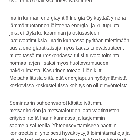
ovat ennakoitavissa, totesi Kasurinen.
Inarin kunnan energiayhtiö Inergia Oy käyttää yhtenä
lämmöntuotannon lähteenä energia- ja kuitupuuta,
joka ei täytä korkeamman jalostusasteen
laatuvaatimuksia. Inarin kunnassa pyritään miettimään
uusia energiaratkaisuja myös kauas tulevaisuuteen,
mutta tässä murroskohdassa tulisi turvata toiminta
normaaliarjen lisäksi myös huoltovarmuuden
näkökulmasta, Kasurinen toteaa. Hän kiitti
Metsähallitusta siitä, että energiapuun hyödyntämistä
koskevissa keskusteluissa kehitys on ollut myönteistä.
Seminaarin puheenvuorot käsittelivät mm.
metsänhoidon ja metsätalouden laatuvaatimusten
erityispiirteitä Inarin kunnassa ja laajemmin
saamelaisalueella. Yhteensovittamiseen haettiin
konkreettisia, yhteisesti hyväksyttyjä toimintamalleja ja