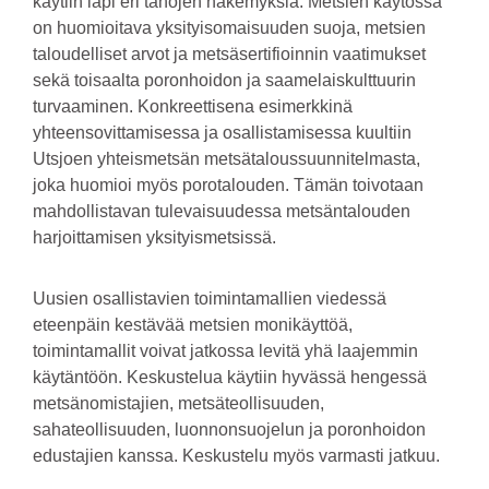
käytiin läpi eri tahojen näkemyksiä. Metsien käytössä
on huomioitava yksityisomaisuuden suoja, metsien
taloudelliset arvot ja metsäsertifioinnin vaatimukset
sekä toisaalta poronhoidon ja saamelaiskulttuurin
turvaaminen. Konkreettisena esimerkkinä
yhteensovittamisessa ja osallistamisessa kuultiin
Utsjoen yhteismetsän metsätaloussuunnitelmasta,
joka huomioi myös porotalouden. Tämän toivotaan
mahdollistavan tulevaisuudessa metsäntalouden
harjoittamisen yksityismetsissä.
Uusien osallistavien toimintamallien viedessä
eteenpäin kestävää metsien monikäyttöä,
toimintamallit voivat jatkossa levitä yhä laajemmin
käytäntöön. Keskustelua käytiin hyvässä hengessä
metsänomistajien, metsäteollisuuden,
sahateollisuuden, luonnonsuojelun ja poronhoidon
edustajien kanssa. Keskustelu myös varmasti jatkuu.