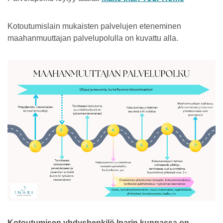
Kotoutumislain mukaisten palvelujen eteneminen
maahanmuuttajan palvelupolulla on kuvattu alla.
Kotoutumisen yhdyshenkilö Inarin kunnassa on