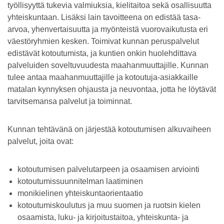
työllisyyttä tukevia valmiuksia, kielitaitoa sekä osallisuutta
yhteiskuntaan. Lisäksi lain tavoitteena on edistää tasa-
arvoa, yhenvertaisuutta ja myönteistä vuorovaikutusta eri
väestöryhmien kesken. Toimivat kunnan peruspalvelut
edistävät kotoutumista, ja kuntien onkin huolehdittava
palveluiden soveltuvuudesta maahanmuuttajille. Kunnan
tulee antaa maahanmuuttajille ja kotoutuja-asiakkaille
matalan kynnyksen ohjausta ja neuvontaa, jotta he löytävät
tarvitsemansa palvelut ja toiminnat.
Kunnan tehtävänä on järjestää kotoutumisen alkuvaiheen
palvelut, joita ovat:
kotoutumisen palvelutarpeen ja osaamisen arviointi
kotoutumissuunnitelman laatiminen
monikielinen yhteiskuntaorientaatio
kotoutumiskoulutus ja muu suomen ja ruotsin kielen
osaamista, luku- ja kirjoitustaitoa, yhteiskunta- ja