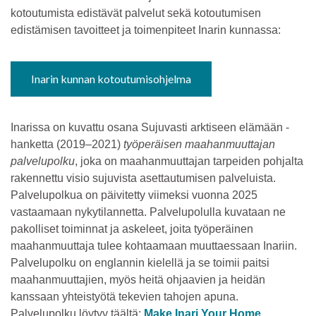
kotoutumista edistävät palvelut sekä kotoutumisen
edistämisen tavoitteet ja toimenpiteet Inarin kunnassa:
Inarin kunnan kotoutumisohjelma
Inarissa on kuvattu osana Sujuvasti arktiseen elämään -
hanketta (2019–2021)
työperäisen maahanmuuttajan
palvelupolku
, joka on maahanmuuttajan tarpeiden pohjalta
rakennettu visio sujuvista asettautumisen palveluista.
Palvelupolkua on päivitetty viimeksi vuonna 2025
vastaamaan nykytilannetta. Palvelupolulla kuvataan ne
pakolliset toiminnat ja askeleet, joita työperäinen
maahanmuuttaja tulee kohtaamaan muuttaessaan Inariin.
Palvelupolku on englannin kielellä ja se toimii paitsi
maahanmuuttajien, myös heitä ohjaavien ja heidän
kanssaan yhteistyötä tekevien tahojen apuna.
Palvelupolku löytyy täältä:
Make Inari Your Home