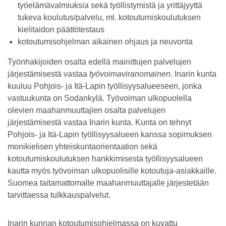
työelämävalmiuksia sekä työllistymistä ja yrittäjyyttä
tukeva koulutus/palvelu, ml. kotoutumiskoulutuksen
kielitaidon päättötestaus
kotoutumisohjelman aikainen ohjaus ja neuvonta
Työnhakijoiden osalta edellä mainittujen palvelujen
järjestämisestä vastaa
työvoimaviranomainen
. Inarin kunta
kuuluu Pohjois- ja Itä-Lapin työllisyysalueeseen, jonka
vastuukunta on Sodankylä. Työvoiman ulkopuolella
olevien maahanmuuttajien osalta palvelujen
järjestämisestä vastaa Inarin kunta. Kunta on tehnyt
Pohjois- ja Itä-Lapin työllisyysalueen kanssa sopimuksen
monikielisen yhteiskuntaorientaation sekä
kotoutumiskoulutuksen hankkimisesta työllisyysalueen
kautta myös työvoiman ulkopuolisille kotoutuja-asiakkaille.
Suomea taitamattomalle maahanmuuttajalle järjestetään
tarvittaessa tulkkauspalvelut.
Inarin kunnan kotoutumisohjelmassa on kuvattu