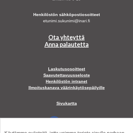
Henkilöstön sähköpostiosoitteet
etunimi.sukunimi@inari.fi
Ota yhteyttä
Anna palautetta
Laskutusosoitteet
Saavutettavuusseloste
Henkilöstön intranet
Ilmoituskanava väärinkäytösepäilyille
Sivukartta
Facebook