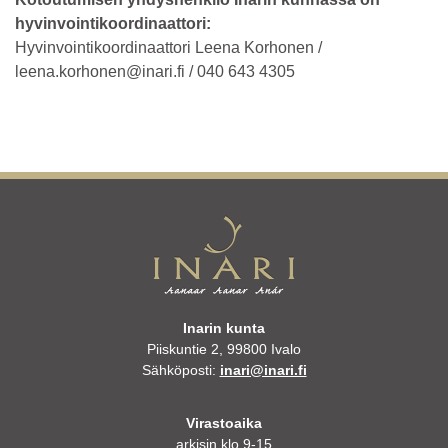
hyvinvointikoordinaattori:
Hyvinvointikoordinaattori Leena Korhonen /
leena.korhonen@inari.fi / 040 643 4305
Inarin kunta
Piiskuntie 2, 99800 Ivalo
Sähköposti:
inari@inari.fi
Virastoaika
arkisin klo 9-15