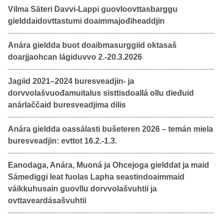
Vilma Säteri Davvi-Lappi guovloovttasbarggu
gielddaidovttastumi doaimmajođiheaddjin
Anára gieldda buot doaibmasurggiid oktasaš
doarjjaohcan lágiduvvo 2.-20.3.2026
Jagiid 2021–2024 buresveadjin- ja
dorvvolašvuođamuitalus sisttisdoallá ollu dieđuid
anárlaččaid buresveadjima dilis
Anára gieldda oassálasti bušeteren 2026 – temán miela
buresveadjin: evttot 16.2.-1.3.
Eanodaga, Anára, Muoná ja Ohcejoga gielddat ja maid
Sámediggi leat fuolas Lapha seastindoaimmaid
váikkuhusain guovllu dorvvolašvuhtii ja
ovttaveardásašvuhtii