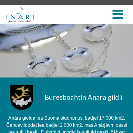
Buresboahtin Anára gildii
Anára gielda lea Suoma stuorámus, badjel 17 000 km2.
Čáhceviidodat lea badjel 2 000 km2, mas Anárjávrri oassi
lea sullii bealli. Duháhiid jávrriid ja sulluid gaskii čáhket