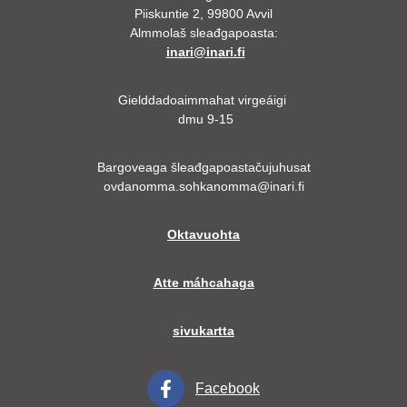
Piiskuntie 2, 99800 Avvil
Almmolaš sleađgapoasta:
inari@inari.fi
Gielddadoaimmahat virgeáigi
dmu 9-15
Bargoveaga šleađgapoastačujuhusat
ovdanomma.sohkanomma@inari.fi
Oktavuohta
Atte máhcahaga
sivukartta
Facebook