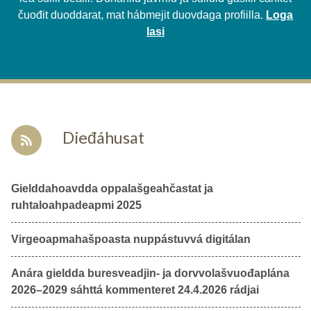
čuođit duoddarat, mat hábmejit duovdaga profiilla.
Loga
lasi
Dieđáhusat
Gielddahoavdda oppalašgeahčastat ja
ruhtaloahpadeapmi 2025
Virgeoapmahašpoasta nuppástuvvá digitálan
Anára gieldda buresveadjin- ja dorvvolašvuođaplána
2026–2029 sáhttá kommenteret 24.4.2026 rádjai