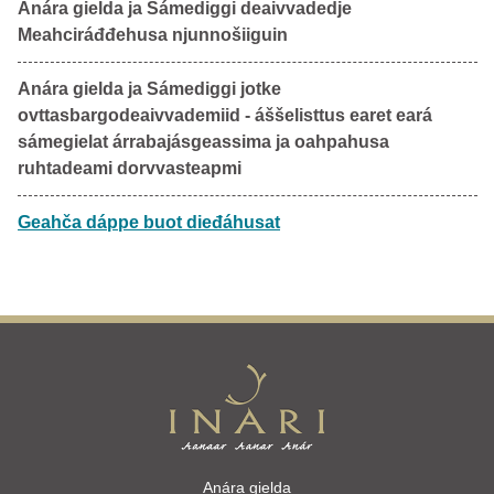
Anára gielda ja Sámediggi deaivvadedje
Meahciráđđehusa njunnošiiguin
Anára gielda ja Sámediggi jotke
ovttasbargodeaivvademiid - áššelisttus earet eará
sámegielat árrabajásgeassima ja oahpahusa
ruhtadeami dorvvasteapmi
Geahča dáppe buot dieđáhusat
Anára gielda