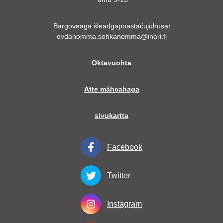
Bargoveaga šleađgapoastačujuhusat
ovdanomma.sohkanomma@inari.fi
Oktavuohta
Atte máhcahaga
sivukartta
Facebook
Twitter
Instagram