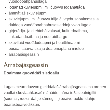
vuođđooahpahuslága
logahatskuvlejupmi, mii čuovvu logahatlága
ámmátlaš skuvlejupmi
skuvlejupmi, mii čuovvu friija čuvgehusdoaimmas ja
dáidaga vuođđooahpahusas addojuvvon lágaid
girjerádjo- ja diehtobálvalusat, kulturdoaibma,
lihkadandoaibma ja nuoraidbargu
skuvllaid vuođđudeapmi ja heaittiheapmi
bušeahttaárvalusa ja doaibmaplána mielde
árrabajásgeassin
Árrabajásgeassin
Doaimma guovddáš sisdoallu
Lágas mearriduvvon gielddalaš árrabajásgeassima ordnen
vuollái skuvlaahkásaš mánáide máná iežas eatnigillii
(suoma-, ruoŧa- dahje sámegillii) beaiveruokto- dahje
bearašbeaivedikšun.