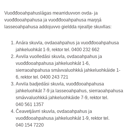
Vuođđooahpahuslágas mearriduvvon ovda- ja
vuođđooahpahusa ja vuođđooahpahusa maŋŋá
lasseoahpahusa addojuvvo gieldda njeallje skuvllas:
Anára skuvla, ovdaoahpahus ja vuođđooahpahusa
jahkeluohkát 1-9, rektor tel. 0400 232 662
Avvila vuolledási skuvla, ovdaoahpahus ja
vuođđooahpahusa jahkeluohkát 1-6,
sierraoahpahusa smávvaluohkká jahkeluohkáide 1-
6, rektor tel. 0400 243 721
Avvila badjedási skuvla, vuođđooahpahusa
jahkeluohkát 7-9 ja lasseoahpahus, sierraoahpahusa
smávvaluohkká jahkeluohkáide 7-9, rektor tel.
040 561 1357
Čeavetjávrri skuvla, ovdaoahpahus ja
vuođđooahpahusa jahkeluohkát 1-9, rektor tel.
040 154 7220