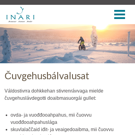
Čuvgehusbálvalusat
Váldostivrra dohkkehan stivrenrávvaga mielde
čuvgehuslávdegotti doaibmasuorgái gullet:
ovda- ja vuođđooahpahus, mii čuovvu
vuođđooahpahuslága
skuvlalaččaid iđit- ja veaigedoaibma, mii čuovvu