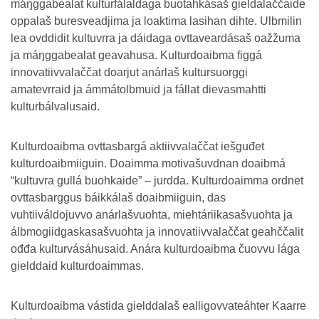
máŋggabealat kulturfálaldaga buotahkásaš gieldalaččaide
oppalaš buresveadjima ja loaktima lasihan dihte. Ulbmilin
lea ovddidit kultuvrra ja dáidaga ovttaveardásaš oažžuma
ja máŋggabealat geavahusa. Kulturdoaibma figgá
innovatiivvalaččat doarjut anárlaš kultursuorggi
amatevrraid ja ámmátolbmuid ja fállat dievasmahtti
kulturbálvalusaid.
Kulturdoaibma ovttasbargá aktiivvalaččat iešguđet
kulturdoaibmiiguin. Doaimma motivašuvdnan doaibmá
“kultuvra gullá buohkaide” – jurdda. Kulturdoaimma ordnet
ovttasbarggus báikkálaš doaibmiiguin, das
vuhtiiváldojuvvo anárlašvuohta, miehtáriikasašvuohta ja
álbmogiidgaskasašvuohta ja innovatiivvalaččat geahččalit
ođđa kulturvásáhusaid. Anára kulturdoaibma čuovvu lága
gielddaid kulturdoaimmas.
Kulturdoaibma vástida gielddalaš ealligovvateáhter Kaarre