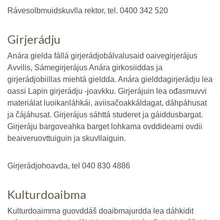
Rávesolbmuidskuvlla rektor, tel. 0400 342 520
Girjerádju
Anára gielda fállá girjerádjobálvalusaid oaivegirjerájus
Avvilis, Sámegirjerájus Anára girkosiiddas ja
girjerádjobiillas miehtá gieldda. Anára gielddagirjerádju lea
oassi Lapin girjerádju -joavkku. Girjerájuin lea ođasmuvvi
materiálat luoikanláhkái, aviisačoakkáldagat, dáhpáhusat
ja čájáhusat. Girjerájus sáhttá studeret ja gáiddusbargat.
Girjeráju bargoveahka barget lohkama ovddideami ovdii
beaiveruovttuiguin ja skuvllaiguin.
Girjerádjohoavda, tel 040 830 4886
Kulturdoaibma
Kulturdoaimma guovddáš doaibmajurdda lea dáhkidit