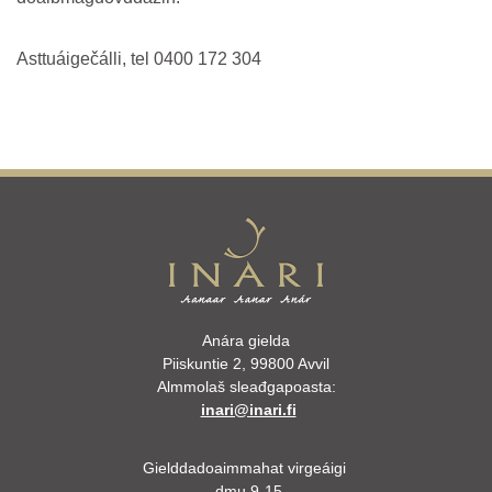
Asttuáigečálli, tel 0400 172 304
Anára gielda
Piiskuntie 2, 99800 Avvil
Almmolaš sleađgapoasta:
inari@inari.fi
Gielddadoaimmahat virgeáigi
dmu 9-15