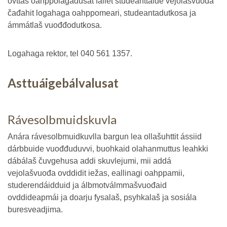
ovttas oahppolágádusat fállet studeanttaide vejolašvuođa
čađahit logahaga oahppomeari, studeantadutkosa ja
ámmátlaš vuođđodutkosa.
Logahaga rektor, tel 040 561 1357.
Asttuáigebálvalusat
Rávesolbmuidskuvla
Anára rávesolbmuidkuvlla bargun lea ollašuhttit ássiid
dárbbuide vuođđuduvvi, buohkaid olahanmuttus leahkki
dábálaš čuvgehusa addi skuvlejumi, mii addá
vejolašvuođa ovddidit iežas, eallinagi oahppamii,
studerendáidduid ja álbmotválmmašvuođaid
ovddideapmái ja doarju fysalaš, psyhkalaš ja sosiála
buresveadjima.