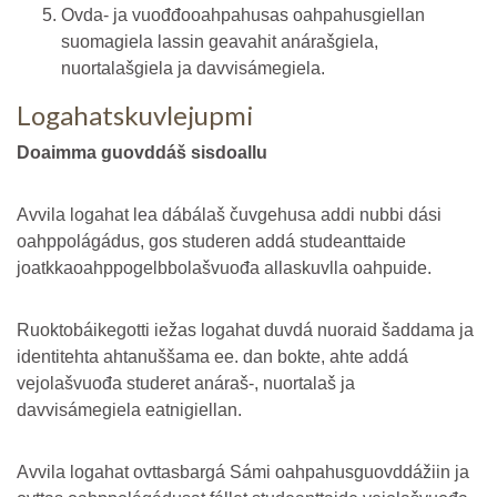
Ovda- ja vuođđooahpahusas oahpahusgiellan
suomagiela lassin geavahit anárašgiela,
nuortalašgiela ja davvisámegiela.
Logahatskuvlejupmi
Doaimma guovddáš sisdoallu
Avvila logahat lea dábálaš čuvgehusa addi nubbi dási
oahppolágádus, gos studeren addá studeanttaide
joatkkaoahppogelbbolašvuođa allaskuvlla oahpuide.
Ruoktobáikegotti iežas logahat duvdá nuoraid šaddama ja
identitehta ahtanuššama ee. dan bokte, ahte addá
vejolašvuođa studeret anáraš-, nuortalaš ja
davvisámegiela eatnigiellan.
Avvila logahat ovttasbargá Sámi oahpahusguovddážiin ja