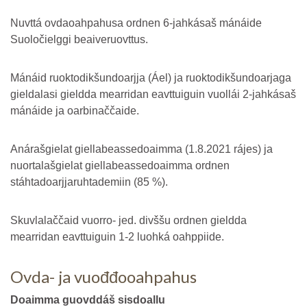
Nuvttá ovdaoahpahusa ordnen 6-jahkásaš mánáide
Suoločielggi beaiveruovttus.
Mánáid ruoktodikšundoarjja (Áel) ja ruoktodikšundoarjaga
gieldalasi gieldda mearridan eavttuiguin vuollái 2-jahkásaš
mánáide ja oarbinaččaide.
Anárašgielat giellabeassedoaimma (1.8.2021 rájes) ja
nuortalašgielat giellabeassedoaimma ordnen
stáhtadoarjjaruhtademiin (85 %).
Skuvlalaččaid vuorro- jed. divššu ordnen gieldda
mearridan eavttuiguin 1-2 luohká oahppiide.
Ovda- ja vuođđooahpahus
Doaimma guovddáš sisdoallu