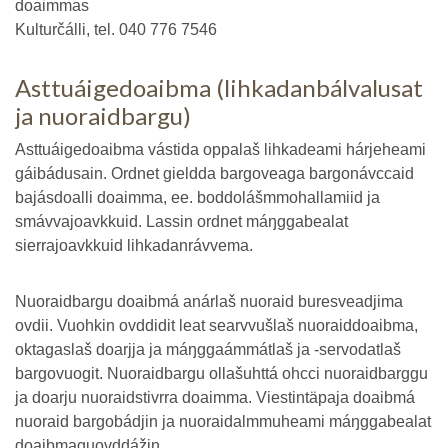
doaimmas
Kulturčálli, tel. 040 776 7546
Asttuáigedoaibma (lihkadanbálvalusat
ja nuoraidbargu)
Asttuáigedoaibma vástida oppalaš lihkadeami hárjeheami
gáibádusain. Ordnet gieldda bargoveaga bargonávccaid
bajásdoalli doaimma, ee. boddolášmmohallamiid ja
smávvajoavkkuid. Lassin ordnet máŋggabealat
sierrajoavkkuid lihkadanrávvema.
Nuoraidbargu doaibmá anárlaš nuoraid buresveadjima
ovdii. Vuohkin ovddidit leat searvvušlaš nuoraiddoaibma,
oktagaslaš doarjja ja máŋggaámmátlaš ja -servodatlaš
bargovuogit. Nuoraidbargu ollašuhttá ohcci nuoraidbarggu
ja doarju nuoraidstivrra doaimma. Viestintäpaja doaibmá
nuoraid bargobádjin ja nuoraidalmmuheami máŋggabealat
doaibmaguovddážin.