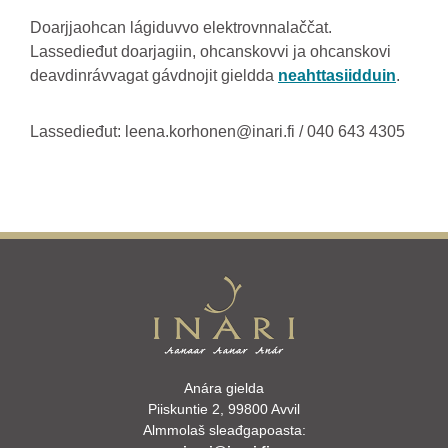
Doarjjaohcan lágiduvvo elektrovnnalaččat.
Lassedieđut doarjagiin, ohcanskovvi ja ohcanskovi
deavdinrávvagat gávdnojit gieldda
neahttasiidduin
.
Lassedieđut: leena.korhonen@inari.fi / 040 643 4305
Anára gielda
Piiskuntie 2, 99800 Avvil
Almmolaš sleađgapoasta: