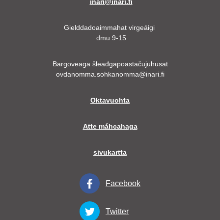
inari@inari.fi
Gielddadoaimmahat virgeáigi
dmu 9-15
Bargoveaga šleađgapoastačujuhusat
ovdanomma.sohkanomma@inari.fi
Oktavuohta
Atte máhcahaga
sivukartta
Facebook
Twitter