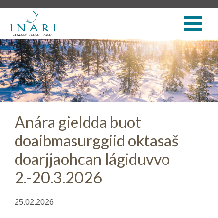
Anára gieldda buot
doaibmasurggiid oktasaš
doarjjaohcan lágiduvvo
2.-20.3.2026
25.02.2026