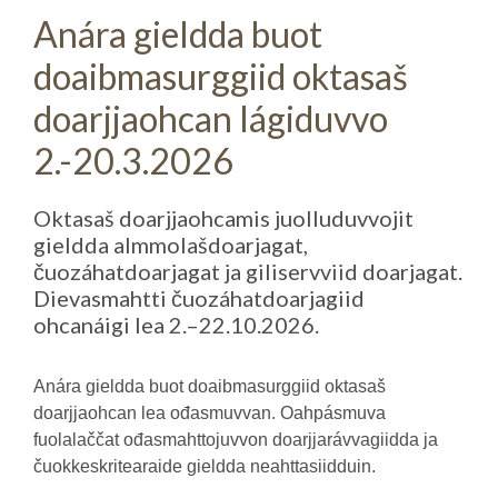
Anára gieldda buot
doaibmasurggiid oktasaš
doarjjaohcan lágiduvvo
2.-20.3.2026
Oktasaš doarjjaohcamis juolluduvvojit
gieldda almmolašdoarjagat,
čuozáhatdoarjagat ja giliservviid doarjagat.
Dievasmahtti čuozáhatdoarjagiid
ohcanáigi lea 2.–22.10.2026.
Anára gieldda buot doaibmasurggiid oktasaš
doarjjaohcan lea ođasmuvvan. Oahpásmuva
fuolalaččat ođasmahttojuvvon doarjjarávvagiidda ja
čuokkeskritearaide gieldda neahttasiidduin.