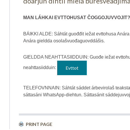
doarjun dihtii miela buresveadjim
MAN LÁHKAI EVTTOHUSAT ČOGGOJUVVOJIT
BÁIKKI ALDE: Sáhtát guođđit iežat evttohusa Anára j
Anára gieldda osolašvuođaguovddášis.
GIELDDA NEAHTTASIIDDUIN: Guođe iežat evttohusa
Evttot
neahttasiidduin:
TELEFOVNNAIN: Sáhtát sáddet árbevirolaš teakstas
sáttasáni WhatsApp-diehtun. Sáttasánit sáddejuvvoj
PRINT PAGE