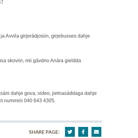
a!
?
a Avvila girjerádjosiin, girjebusses dahje
 skoviin, mii gávdno Anára gieldda
áni dahje gova, video, jietnasáddaga dahje
it nummirii 040 643 4305.
SHARE PAGE: