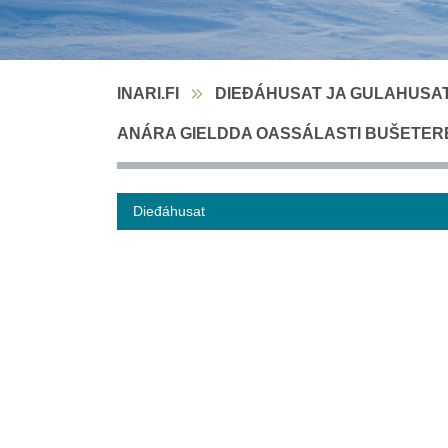
INARI.FI
DIEĐÁHUSAT JA GULAHUSA
ANÁRA GIELDDA OASSÁLASTI BUŠETEREN 
Dieđáhusat