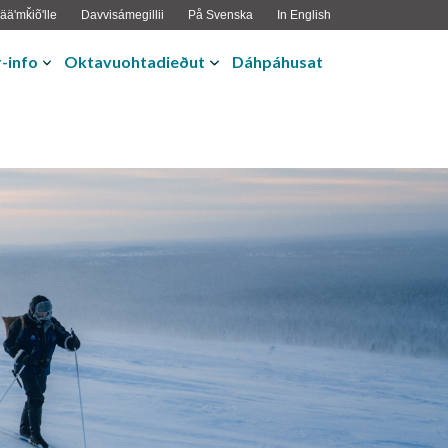
ääʹmǩiõʹlle
Davvisámegillii
På Svenska
In English
-info
Oktavuohtadieðut
Dáhpáhusat