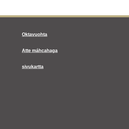
Oktavuohta
Atte máhcahaga
sivukartta