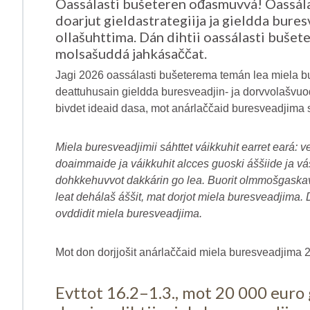
Oassálasti bušeteren ođasmuvvá! Oassála
doarjut gieldastrategiija ja gieldda bure
ollašuhttima. Dán dihtii oassálasti bušet
molsašuddá jahkásaččat.
Jagi 2026 oassálasti bušeterema temán lea miela bu
deattuhusain gieldda buresveadjin- ja dorvvolašvu
bivdet ideaid dasa, mot anárlaččaid buresveadjima s
Miela buresveadjimii sáhttet váikkuhit earret eará: 
doaimmaide ja váikkuhit alcces guoski áššiide ja vá
dohkkehuvvot dakkárin go lea. Buorit olmmošgaskavu
leat dehálaš áššit, mat dorjot miela buresveadjima. 
ovddidit miela buresveadjima.
Mot don dorjjošit anárlaččaid miela buresveadjima 
Evttot 16.2–1.3., mot 20 000 euro