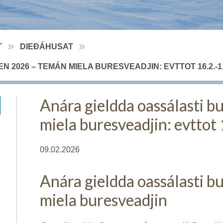
T
DIEĐÁHUSAT
2026 – TEMÁN MIELA BURESVEADJIN: EVTTOT 16.2.-1.
Anára gieldda oassálasti 
miela buresveadjin: evttot 
09.02.2026
Anára gieldda oassálasti 
miela buresveadjin