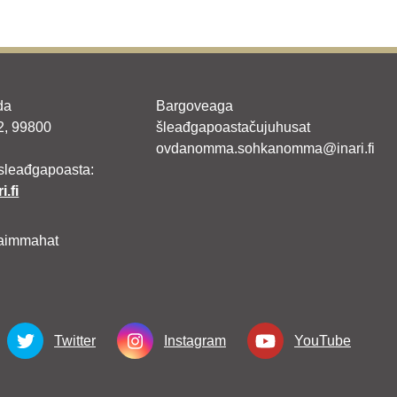
da
Bargoveaga
 2, 99800
šleađgapoastačujuhusat
ovdanomma.sohkanomma@inari.fi
sleađgapoasta:
i.fi
aimmahat
Twitter
Instagram
YouTube