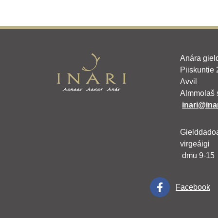
Anára giel
Piiskuntie
Avvil
Almmolaš 
inari@inar
Gielddado
virgeáigi
dmu 9-15
Facebook