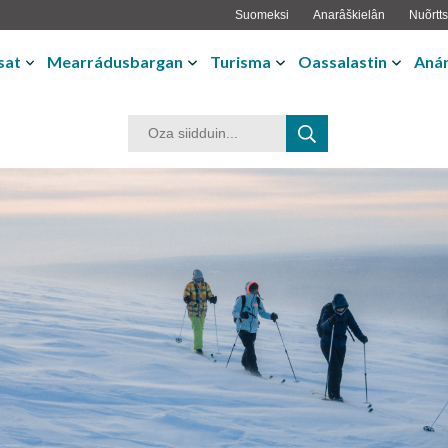
Suomeksi
Anarâškielân
Nuõrtts
sat
Mearrádusbargan
Turisma
Oassalastin
Anár