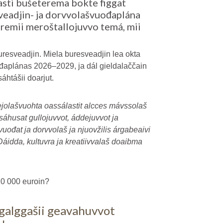
sti bušeterema bokte figgat
sveadjin- ja dorvvolašvuođaplána
eremii meroštallojuvvo temá, mii
resveadjin. Miela buresveadjin lea okta
ođaplánas 2026–2029, ja dál gieldalaččain
áhtášii doarjut.
vejolašvuohta oassálastit alcces mávssolaš
sáhusat gullojuvvot, áddejuvvot ja
ođat ja dorvvolaš ja njuovžilis árgabeaivi
Dáidda, kultuvra ja kreatiivvalaš doaibma
20 000 euroin?
 galggašii geavahuvvot