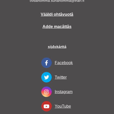
ovdanomma.suhânomma@inari.fi
Vääldi ohtâvuotâ
Adde macâttâs
sijđokárttá
Facebook
Twitter
Instagram
YouTube