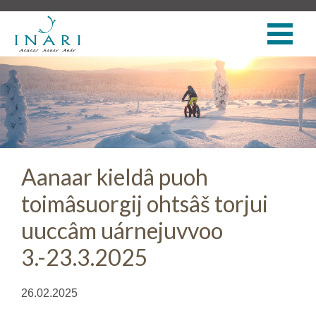
Aanaar kieldâ puoh
toimâsuorgij ohtsâš torjui
uuccâm uárnejuvvoo
3.-23.3.2025
26.02.2025