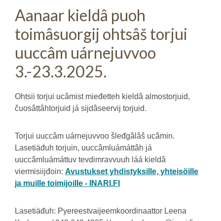
Aanaar kieldâ puoh
toimâsuorgij ohtsâš torjui
uuccâm uárnejuvvoo
3.-23.3.2025.
Ohtsii torjui ucâmist mieđetteh kieldâ almostorjuid,
čuosâttâhtorjuid já sijdâseervij torjuid.
Torjui uuccâm uárnejuvvoo šleđgâlâš ucâmin.
Lasetiäđuh torjuin, uuccâmluámáttâh já
uuccâmluámáttuv tevdimravvuuh láá kieldâ
viermisiijđoin:
Avustukset yhdistyksille, yhteisöille
ja muille toimijoille - INARI.FI
Lasetiäđuh: Pyereestvaijeemkoordinaattor Leena