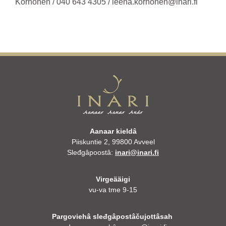
Korhonen / 040 643 4305 / leena.korhonen@inari.fi
Aanaar kieldâ
Piiskuntie 2, 99800 Avveel
Sleđgâpoostâ:
inari@inari.fi
Virgeääigi
vu-va tme 9-15
Pargoviehâ sleđgâpostâčujottâsah