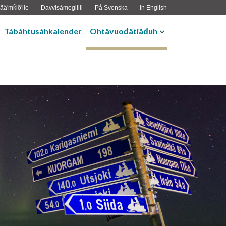
ääʹmǩiõʹlle
Davvisámegillii
På Svenska
In English
Tábáhtusáhkalender
Ohtâvuođâtiäđuh