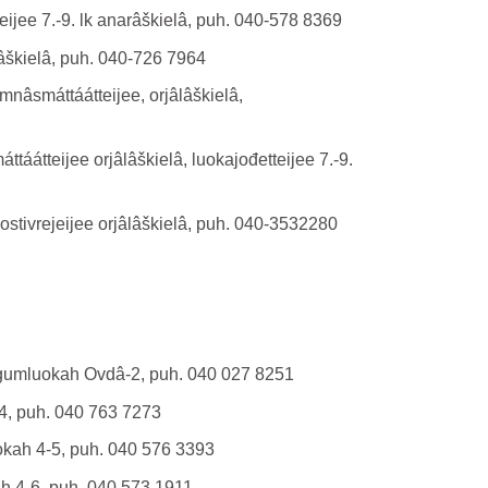
ijee 7.-9. lk anarâškielâ, puh. 040-578 8369
âškielâ, puh. 040-726 7964
amnâsmáttáátteijee, orjâlâškielâ,
ttáátteijee orjâlâškielâ, luokajođetteijee 7.-9.
stivrejeijee orjâlâškielâ, puh. 040-3532280
lávgumluokah Ovdâ-2, puh. 040 027 8251
-4, puh. 040 763 7273
luokah 4-5, puh. 040 576 3393
ah 4-6, puh. 040 573 1911