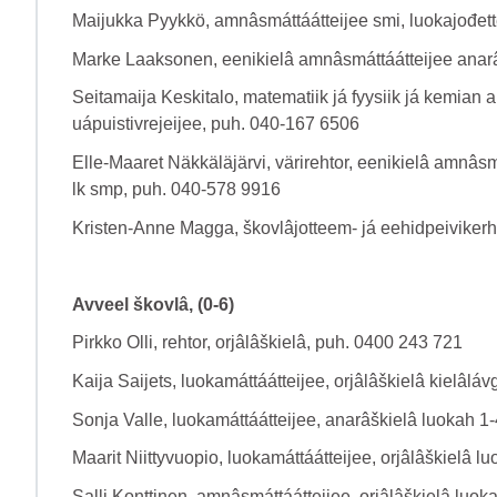
Maijukka Pyykkö, amnâsmáttáátteijee smi, luokajođette
Marke Laaksonen, eenikielâ amnâsmáttáátteijee anar
Seitamaija Keskitalo, matematiik já fyysiik já kemian 
uápuistivrejeijee, puh. 040-167 6506
Elle-Maaret Näkkäläjärvi, värirehtor, eenikielâ amnâsmá
lk smp, puh. 040-578 9916
Kristen-Anne Magga, škovlâjotteem- já eehidpeivikerho
Avveel škovlâ, (0-6)
Pirkko Olli, rehtor, orjâlâškielâ, puh. 0400 243 721
Kaija Saijets, luokamáttáátteijee, orjâlâškielâ kielâ
Sonja Valle, luokamáttáátteijee, anarâškielâ luokah 1
Maarit Niittyvuopio, luokamáttáátteijee, orjâlâškielâ 
Salli Konttinen, amnâsmáttáátteijee, orjâlâškielâ luok