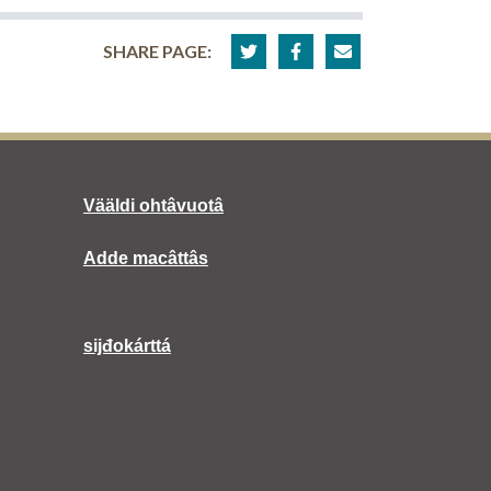
SHARE PAGE:
Vääldi ohtâvuotâ
Adde macâttâs
sijđokárttá