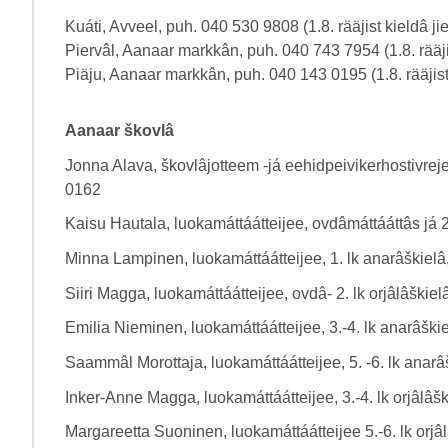
Kuáti, Avveel, puh. 040 530 9808 (1.8. rääjist kieldâ ji
Pierv
âl, Aanaar markkân,
puh. 040 743 7954 (1.8. rääji
Piäju, Aanaar markkân, puh. 040 143 0195 (1.8. rääjist 
Aanaar škovlâ
Jonna Alava, škovlâjotteem -já eehidpeivikerhostivreje
0162
Kaisu Hautala, luokamáttáátteijee, ovdâmáttááttâs já 
Minna Lampinen, luokamáttáátteijee, 1. lk anarâškiel
Siiri Magga, luokamáttáátteijee, ovdâ- 2. lk orjâlâškie
Emilia Nieminen, luokamáttáátteijee, 3.-4. lk anarâšk
Saamm
âl
Morottaja, luokamáttáátteijee, 5. -6. lk ana
Inker-Anne Magga, luokamáttáátteijee, 3.-4. lk orjâlâš
Margareetta Suoninen, luokamáttáátteijee 5.-6. lk orj