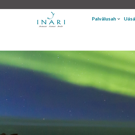
Palvâlusah
Uásá