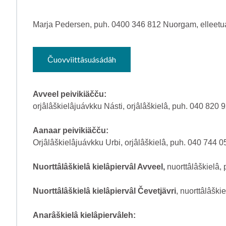
Marja Pedersen, puh. 0400 346 812 Nuorgam, elleetuáh
Čuovviittâsuásádâh
Avveel peivikiäčču:
orjâlâškielâjuávkku Násti, orjâlâškielâ, puh. 040 820 
Aanaar peivikiäčču:
Orjâlâškielâjuávkku Urbi, orjâlâškielâ, puh. 040 744 
Nuorttâlâškielâ kielâpiervâl Avveel,
nuorttâlâškielâ,
Nuorttâlâškielâ kielâpiervâl Čevetjävri
, nuorttâlâšk
Anarâškielâ kielâpiervâleh: