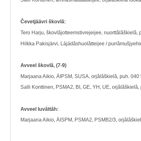
Čevetjäävri škovlâ:
Tero Harju, škovlâjotteemstivrejeijee, nuorttâlâškielâ
Hilkka Pakisjärvi, Lájádâshuolâtteijee / purrâmušjyeh
Avveel škovlâ, (7-9)
Marjaana Aikio, ÄIPSM, SUSA, orjâlâškielâ, puh. 040
Salli Konttinen, PSMA2, BI, GE, YH, UE, orjâlâškielâ,
Avveel luvâttâh:
Marjaana Aikio, ÄISPM, PSMA2, PSMB2/3, orjâlâškie