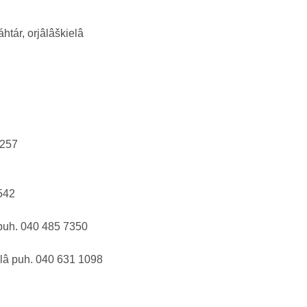
tár, orjâlâškielâ
9257
0542
 puh. 040 485 7350
ielâ puh. 040 631 1098