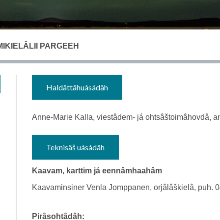
IKIELÂLII PARGEEH
Haldâttâhuásádâh
Anne-Marie Kalla, viestâdem- já ohtsâštoimâhovdâ, a
Teknisâš uásádâh
Kaavam, karttim já eennâmhaahâm
Kaavaminsiner Venla Jomppanen, orjâlâškielâ, puh. 
Pirâsohtâdâh: