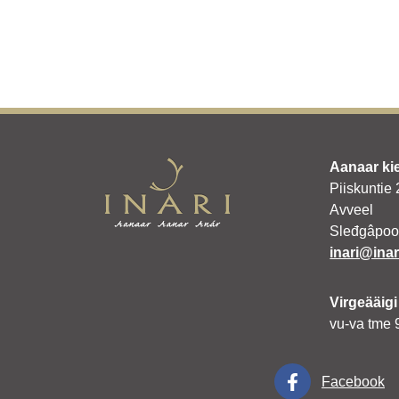
Aanaar ki
Piiskuntie
Avveel
Sleđgâpoo
inari@inari
Virgeääigi
vu-va tme 
Facebook