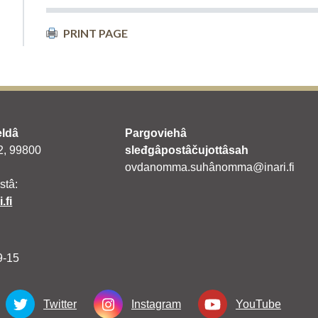
PRINT PAGE
eldâ
Pargoviehâ
 2, 99800
sleđgâpostâčujottâsah
ovdanomma.suhânomma@inari.fi
stâ:
.fi
9-15
Twitter
Instagram
YouTube