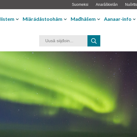
Suomeksi
Anarâškielân
Nuõrtts
listem
Miärádâstoohâm
Mađhâšem
Aanaar-info