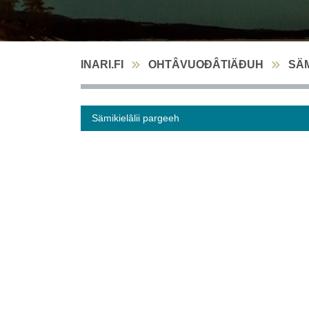
INARI.FI
OHTÂVUOĐÂTIÄĐUH
SÄM
Sämikielâlii pargeeh