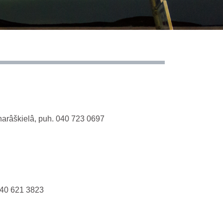
narâškielâ, puh. 040 723 0697
040 621 3823