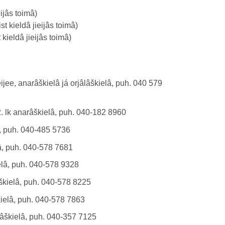
eijâs toimâ)
st kieldâ jieijâs toimâ)
kieldâ jieijâs toimâ)
ijee, anarâškielâ já orjâlâškielâ, puh. 040 579
2. lk anarâškielâ, puh. 040-182 8960
â, puh. 040-485 5736
lâ, puh. 040-578 7681
ielâ, puh. 040-578 9328
râškielâ, puh. 040-578 8225
kielâ, puh. 040-578 7863
âlâškielâ, puh. 040-357 7125